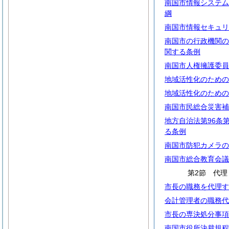
南国市情報システム
綱
南国市情報セキュリ
南国市の行政機関の
関する条例
南国市人権擁護委員
地域活性化のための
地域活性化のための
南国市民総合災害補
地方自治法第96条
る条例
南国市防犯カメラの
南国市総合教育会議
第2節 代理
市長の職務を代理す
会計管理者の職務代
市長の専決処分事項
南国市役所決裁規程