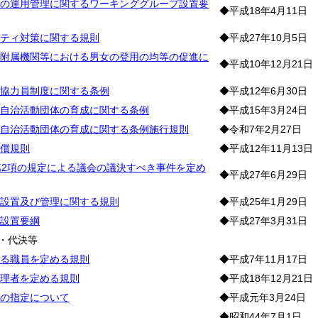
の運用管理に関するワーキンググループ設置要
◆平成18年4月11日
ティ対策に関する規則
◆平成27年10月5日
附属機関等における男女の登用の均等の促進に
◆平成10年12月21日
協力員制度に関する条例
◆平成12年6月30日
自治活動団体の育成に関する条例
◆平成15年3月24日
自治活動団体の育成に関する条例施行規則
◆令和7年2月27日
償規則
◆平成12年11月13日
第2項の規定による議会の議決すべき事件を定め
◆平成27年6月29日
設置及び管理に関する規則
◆平成25年1月29日
設置要綱
◆平成27年3月31日
・代決等
る職員を定める規則
◆平成7年11月17日
理者を定める規則
◆平成18年12月21日
の指定について
◆平成元年3月24日
◆昭和44年7月1日