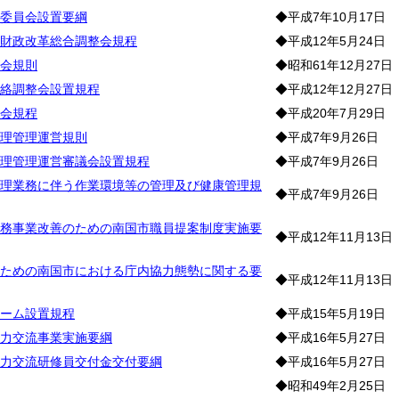
委員会設置要綱
◆平成7年10月17日
財政改革総合調整会規程
◆平成12年5月24日
会規則
◆昭和61年12月27日
絡調整会設置規程
◆平成12年12月27日
会規程
◆平成20年7月29日
理管理運営規則
◆平成7年9月26日
理管理運営審議会設置規程
◆平成7年9月26日
理業務に伴う作業環境等の管理及び健康管理規
◆平成7年9月26日
務事業改善のための南国市職員提案制度実施要
◆平成12年11月13日
ための南国市における庁内協力態勢に関する要
◆平成12年11月13日
ーム設置規程
◆平成15年5月19日
力交流事業実施要綱
◆平成16年5月27日
力交流研修員交付金交付要綱
◆平成16年5月27日
◆昭和49年2月25日