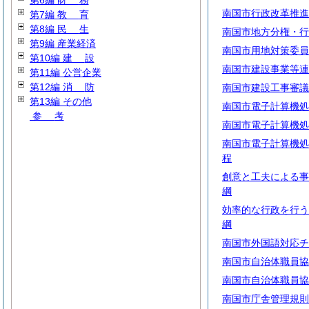
第6編
財
務
南国市行政改革推進
第7編
教
育
第8編
民
生
南国市地方分権・行
第9編 産業経済
南国市用地対策委員
第10編
建
設
南国市建設事業等連
第11編 公営企業
第12編
消
防
南国市建設工事審議
第13編 その他
南国市電子計算機処
参
考
南国市電子計算機処
南国市電子計算機処
程
創意と工夫による事
綱
効率的な行政を行う
綱
南国市外国語対応チ
南国市自治体職員協
南国市自治体職員協
南国市庁舎管理規則