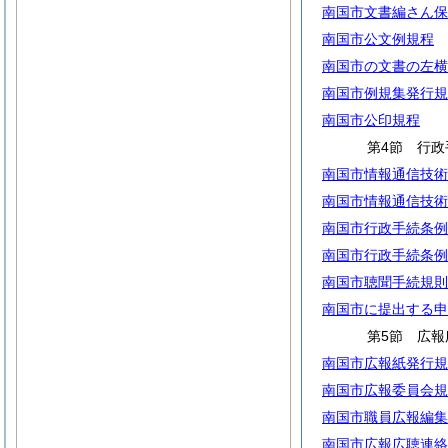
南国市文書編さん保
南国市公文例規程
南国市の文書の左横
南国市例規集発行規
南国市公印規程
第4節 行政
南国市情報通信技術
南国市情報通信技術
南国市行政手続条例
南国市行政手続条例
南国市聴聞手続規則
南国市に提出する申
第5節 広報
南国市広報紙発行規
南国市広報委員会規
南国市職員広報編集
南国市広報広聴連絡