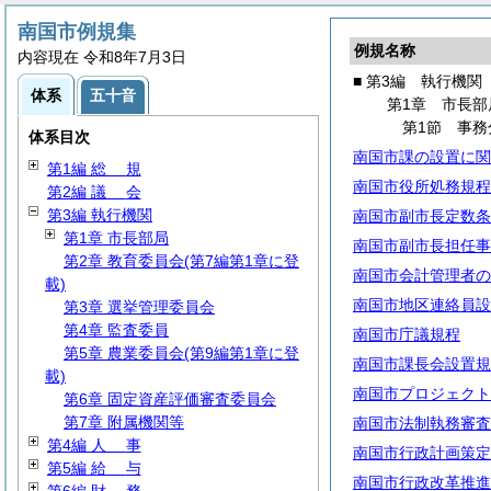
南国市例規集
例規名称
内容現在 令和8年7月3日
■ 第3編 執行機関
体系
五十音
第1章 市長部
第1節 事務
体系目次
南国市課の設置に関
第1編
総
規
南国市役所処務規程
第2編
議
会
第3編 執行機関
南国市副市長定数条
第1章 市長部局
南国市副市長担任事
第2章 教育委員会(第7編第1章に登
南国市会計管理者の
載)
南国市地区連絡員設
第3章 選挙管理委員会
第4章 監査委員
南国市庁議規程
第5章 農業委員会(第9編第1章に登
南国市課長会設置規
載)
南国市プロジェクト
第6章 固定資産評価審査委員会
第7章 附属機関等
南国市法制執務審査
第4編
人
事
南国市行政計画策定
第5編
給
与
南国市行政改革推進