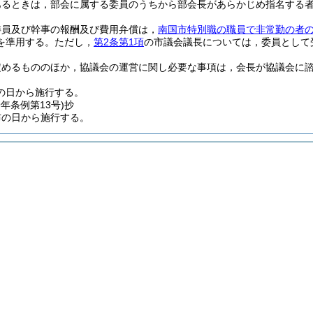
あるときは，部会に属する委員のうちから部会長があらかじめ指名する
委員及び幹事の報酬及び費用弁償は，
南国市特別職の職員で非常勤の者
を準用する。
ただし，
第2条第1項
の市議会議長については，委員として
定めるもののほか，協議会の運営に関し必要な事項は，会長が協議会に
の日から施行する。
9年
条例第13号)
抄
布の日から施行する。