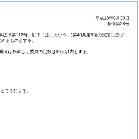
平成18年6月30日
条例第28号
6年法律第112号。以下「法」という。)
第40条第8項の規定に基づ
定めるものとする。
嘱又は任命し，委員の定数は30人以内とする。
るところによる。