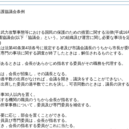
保護協議会条例
，武力攻撃事態等における国民の保護のための措置に関する法律
(平成1
護協議会
(以下「協議会」という。)
の組織及び運営に関し必要な事項を
)
は法第40条第4項各号に規定する者及び市議会議長のうちから市長が委
該専門の事項に関する調査が終了したときは，解任されるものとする。
があるときは，会長があらかじめ指名する委員がその職務を代理する。
議は，会長が招集し，その議長となる。
の過半数の出席がなければ，会議を開き，議決をすることができない。
，出席した委員の過半数でこれを決し，可否同数のときは，議長の決す
事30人以内を置く。
属する機関の職員のうちから会長が指名する。
の所掌事務について，委員及び専門委員を補佐する。
必要に応じ，部会を置くことができる。
委員及び専門委員は，会長が指名する。
置き，会長の指名する委員がこれに当たる。