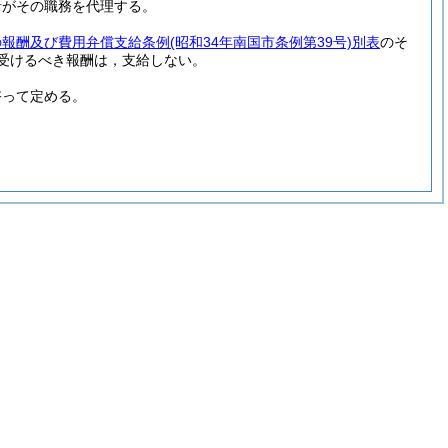
者がその職務を代理する。
の報酬及び費用弁償支給条例
(昭和34年南国市条例第39号)
別表
のそ
受けるべき報酬は，支給しない。
諮って定める。