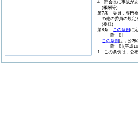
4
部会長に事故が
(報酬等)
第7条
委員，専門
の他の委員の規定
(委任)
第8条
この条例
に
附
則
この条例
は，公布
附
則
(平成1
1
この条例は，公