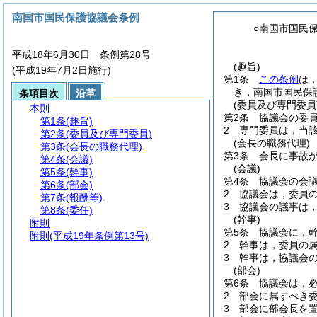
南国市国民保護協議会条例
○南国市国民
平成18年6月30日 条例第28号
(趣旨)
(平成19年7月2日施行)
第1条
この条例
は
き，南国市国民保
条項目次
沿革
(委員及び専門委員
本則
第2条
協議会の委員
第1条
(趣旨)
2
専門委員は，当
第2条
(委員及び専門委員)
(会長の職務代理)
第3条
(会長の職務代理)
第3条
会長に事故
第4条
(会議)
(会議)
第5条
(幹事)
第4条
協議会の会
第6条
(部会)
2
協議会は，委員
第7条
(報酬等)
3
協議会の議事は
第8条
(委任)
(幹事)
附則
第5条
協議会に，幹
附則
(平成19年条例第13号)
2
幹事は，委員の
3
幹事は，協議会
(部会)
第6条
協議会は，
2
部会に属すべき
3
部会に部会長を