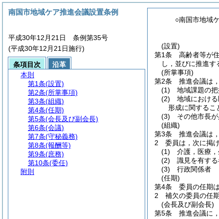
南国市地域ケア推進会議設置条例
○南国市地域
平成30年12月21日 条例第35号
(設置)
(平成30年12月21日施行)
第1条
高齢者等が
し，並びに推進す
条項目次
沿革
(所掌事項)
本則
第2条
推進会議は
第1条
(設置)
(1)
地域課題の把
第2条
(所掌事項)
(2)
地域における
第3条
(組織)
形成に関するこ
第4条
(任期)
(3)
その他市長が
第5条
(会長及び副会長)
(組織)
第6条
(会議)
第3条
推進会議は，
第7条
(守秘義務)
2
委員は，次に掲
第8条
(報酬等)
(1)
介護，医療，
第9条
(庶務)
(2)
識見を有する
第10条
(委任)
(3)
行政関係者
附則
(任期)
第4条
委員の任期
2
補欠の委員の任
(会長及び副会長)
第5条
推進会議に