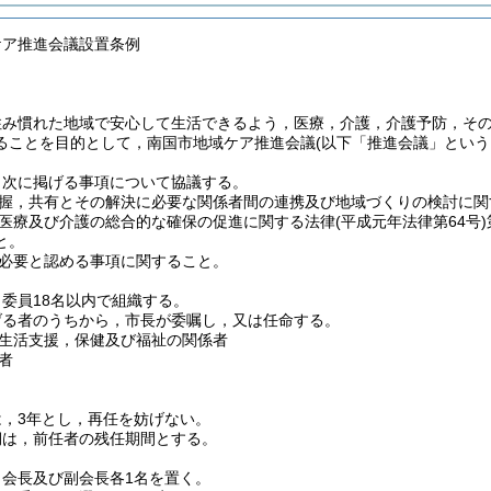
ケア推進会議設置条例
住み慣れた地域で安心して生活できるよう，医療，介護，介護予防，そ
ることを目的として，南国市地域ケア推進会議
(以下「推進会議」という
，次に掲げる事項について協議する。
握，共有とその解決に必要な関係者間の連携及び地域づくりの検討に関
医療及び介護の総合的な確保の促進に関する法律
(平成元年法律第64号)
と。
必要と認める事項に関すること。
委員18名以内で組織する。
げる者のうちから，市長が委嘱し，又は任命する。
生活支援，保健及び福祉の関係者
者
は，3年とし，再任を妨げない。
期は，前任者の残任期間とする。
，会長及び副会長各1名を置く。