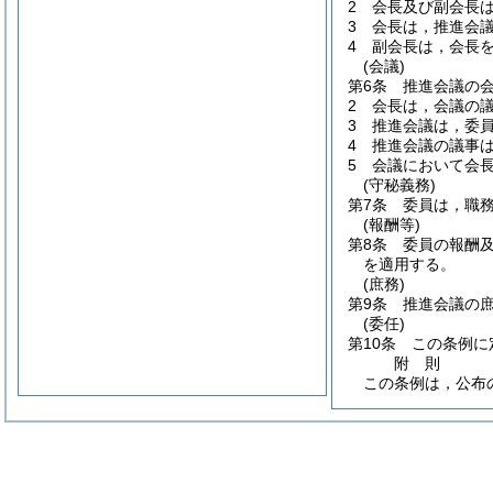
2
会長及び副会長
3
会長は，推進会
4
副会長は，会長
(会議)
第6条
推進会議の
2
会長は，会議の
3
推進会議は，委
4
推進会議の議事
5
会議において会
(守秘義務)
第7条
委員は，職
(報酬等)
第8条
委員の報酬
を適用する。
(庶務)
第9条
推進会議の
(委任)
第10条
この条例に
附
則
この条例は，公布