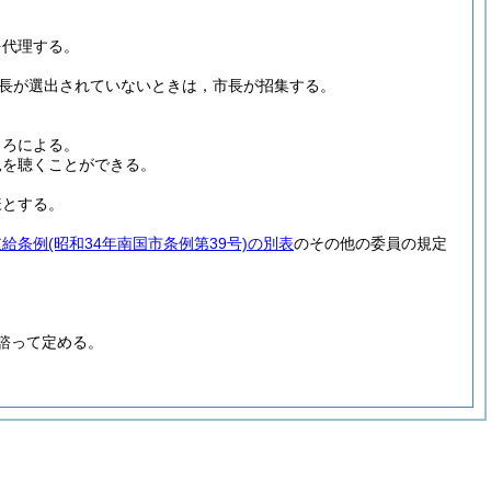
を代理する。
長が選出されていないときは，市長が招集する。
ころによる。
見を聴くことができる。
様とする。
支給条例
(昭和34年南国市条例第39号)
の別表
のその他の委員の規定
諮って定める。