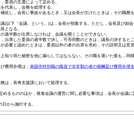
は，委員の互選によって定める。
議を代表し，会務を総理する。
を補佐し，会長に事故があるとき，又は会長が欠けたときは，その職務
会議
(以下「会議」という。)
は，会長が招集する。
ただし，会長及び副会
議長となる。
員の過半数が出席しなければ，会議を開くことができない。
は，出席した委員の過半数で決し，可否同数のときは，議長の決すると
長が必要と認めたときは，委員以外の者の出席を求め，その説明又は意
務上知り得た秘密を他に漏らしてはならない。
その職を退いた後も，同
及び費用弁償は，
南国市特別職の職員で非常勤の者の報酬及び費用弁償
庶務は，長寿支援課において処理する。
定めるもののほか，推進会議の運営に関し必要な事項は，会長が会議に
の日から施行する。