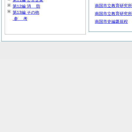
第11編 公営企業
南国市立教育研究所
第12編
消
防
第13編 その他
南国市立教育研究所
参
考
南国市史編纂規程