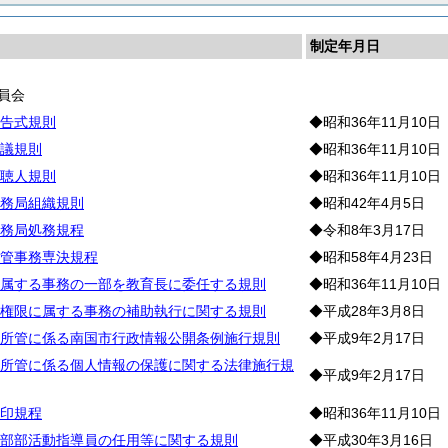
制定年月日
員会
告式規則
◆昭和36年11月10日
議規則
◆昭和36年11月10日
聴人規則
◆昭和36年11月10日
務局組織規則
◆昭和42年4月5日
務局処務規程
◆令和8年3月17日
管事務専決規程
◆昭和58年4月23日
属する事務の一部を教育長に委任する規則
◆昭和36年11月10日
権限に属する事務の補助執行に関する規則
◆平成28年3月8日
所管に係る南国市行政情報公開条例施行規則
◆平成9年2月17日
所管に係る個人情報の保護に関する法律施行規
◆平成9年2月17日
印規程
◆昭和36年11月10日
部部活動指導員の任用等に関する規則
◆平成30年3月16日