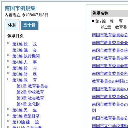
南国市例規集
例規名称
内容現在 令和8年7月3日
■ 第7編
教
育
体系
五十音
第1章 教育委
南国市教育委員会公
体系目次
南国市教育委員会会
第1編
総
規
第2編
議
会
南国市教育委員会傍
第3編 執行機関
南国市教育委員会事
第4編
人
事
南国市教育委員会事
第5編
給
与
南国市教育委員会所
第6編
財
務
第7編
教
育
教育委員会の権限に
第1章 教育委員会
南国市教育委員会の
第2章 学校教育
南国市教育委員会の
第3章 社会教育
第4章 文化財
南国市教育委員会の
第8編
民
生
則
第9編 産業経済
南国市教育委員会公
第10編
建
設
南国市立中学校運動