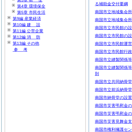
第3章
衛
生
る補助金交付要綱
第4章 環境保全
南国市立地域集会所
第5章 市民生活
第9編 産業経済
南国市立地域集会所
第10編
建
設
南国市立市民館の設
第11編 公営企業
南国市立市民館の設
第12編
消
防
第13編 その他
南国市立市民館運営
参
考
南国市立市民館行政
南国市立縫製関係等
南国市立縫製関係等
則
南国市立共同納骨堂
南国市立前浜納骨堂
南国市納骨堂の設置
南国市災害弔慰金の
南国市災害弔慰金の
南国市災害見舞金支
南国市権利擁護セン