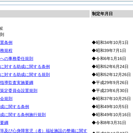
制定年月日
祉
通
則
置条例
◆昭和34年10月1日
務規程
◆昭和39年7月1日
への事務委任規則
◆令和6年1月16日
に対する助成に関する条例
◆昭和52年6月24日
に対する助成に関する規則
◆昭和52年12月26日
指導監査実施要綱
◆平成29年9月26日
策定委員会設置規則
◆平成23年6月30日
会規則
◆昭和37年10月25日
成に関する条例
◆昭和49年10月5日
成に関する条例施行規則
◆昭和49年10月16日
要綱
◆令和8年3月31日
等及び心身障害児（者）福祉施設の整備に関す