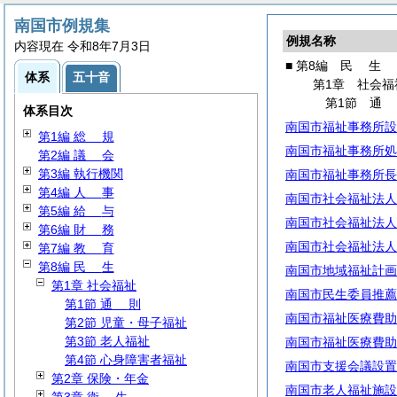
南国市例規集
例規名称
内容現在 令和8年7月3日
■ 第8編
民
生
体系
五十音
第1章 社会福
第1節
体系目次
南国市福祉事務所設
第1編
総
規
南国市福祉事務所処
第2編
議
会
第3編 執行機関
南国市福祉事務所長
第4編
人
事
南国市社会福祉法人
第5編
給
与
南国市社会福祉法人
第6編
財
務
南国市社会福祉法人
第7編
教
育
第8編
民
生
南国市地域福祉計画
第1章 社会福祉
南国市民生委員推薦
第1節
通
則
南国市福祉医療費助
第2節 児童・母子福祉
第3節 老人福祉
南国市福祉医療費助
第4節 心身障害者福祉
南国市支援会議設置
第2章 保険・年金
南国市老人福祉施設