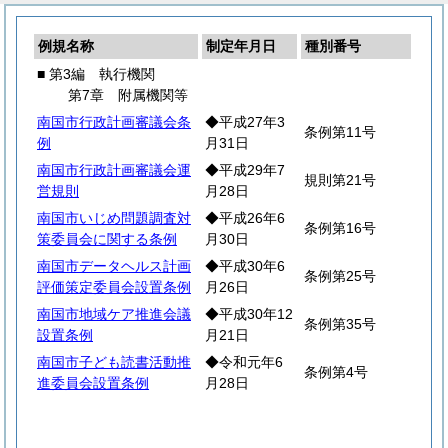
例規名称
制定年月日
種別番号
■ 第3編 執行機関
第7章 附属機関等
南国市行政計画審議会条
◆平成27年3
条例第11号
例
月31日
南国市行政計画審議会運
◆平成29年7
規則第21号
営規則
月28日
南国市いじめ問題調査対
◆平成26年6
条例第16号
策委員会に関する条例
月30日
南国市データヘルス計画
◆平成30年6
条例第25号
評価策定委員会設置条例
月26日
南国市地域ケア推進会議
◆平成30年12
条例第35号
設置条例
月21日
南国市子ども読書活動推
◆令和元年6
条例第4号
進委員会設置条例
月28日