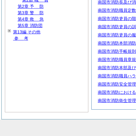
第2節
職
員
南国市消防長及び消
第2章
予
防
南国市消防職員定数
第3章
警
防
南国市消防吏員の階
第4章
救
急
第5章 消防団
南国市消防吏員の訓
第13編 その他
南国市消防吏員の服
参
考
南国市消防本部消防
南国市消防手帳規則
南国市消防職員章規
南国市消防本部及び
南国市消防職員ハラ
南国市消防安全管理
南国市消防における
南国市消防衛生管理