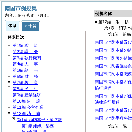
南国市例規集
例規名称
内容現在 令和8年7月3日
■ 第12編
消
防
体系
五十音
第1章 消防本
第1節 組織
体系目次
南国市消防本部及び
第1編
総
規
南国市消防本部の組
第2編
議
会
第3編 執行機関
南国市消防署の組織
第4編
人
事
南国市消防審議会条
第5編
給
与
南国市消防本部職務
第6編
財
務
南国市消防本部が保
第7編
教
育
施行規程
第8編
民
生
第9編 産業経済
南国市消防本部が保
第10編
建
設
法律施行規程
第11編 公営企業
南国市消防本部及び
第12編
消
防
南国市消防手数料徴
第1章 消防本部・消防署
第1節 組織・処務
第2節