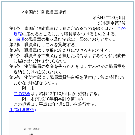
○南国市消防職員章規程
昭和42年10月5日
消本訓令第3号
第1条
南国市消防職員は，別に定めるものを除くほか，
この
規程
の定めるところにより職員章をつけるものとする。
2
前項
の職員章の形状及び制式は，図のとおりとする。
第2条
職員章は，これを貸与する。
第3条
職員章は，制服の左えりにつけるものとする。
第4条
職員章を亡失又はき損した場合は，すみやかに消防長
に届け出なければならない。
第5条
消防職員の身分を失ったときは，すみやかに職員章を
返納しなければならない。
第6条
消防本部に，職員章貸与台帳を備付け，常に整理して
おかなければならない。
附
則
この規程
は，昭和42年10月5日から施行する。
附
則
(平成10年
消本訓令第1号)
この規程は，平成10年4月1日から施行する。
図
(第1条関係)