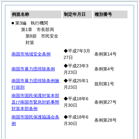
例規名称
制定年月日
種別番号
■ 第3編 執行機関
第1章 市長部局
第8節 市民安全
対策
◆平成7年3月
南国市地域安全条例
条例第14号
27日
◆平成23年3
南国市暴力団排除条例
条例第4号
月23日
南国市暴力団排除条例施
◆平成25年1
規則第1号
行規則
月23日
南国市国民保護対策本部
◆平成18年6
及び南国市緊急対処事態
条例第27号
月30日
対策本部条例
南国市国民保護協議会条
◆平成18年6
条例第28号
例
月30日