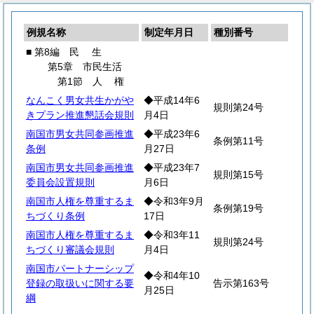
例規名称
制定年月日
種別番号
■ 第8編
民
生
第5章 市民生活
第1節
人
権
なんこく男女共生かがや
◆平成14年6
規則第24号
きプラン推進懇話会規則
月4日
南国市男女共同参画推進
◆平成23年6
条例第11号
条例
月27日
南国市男女共同参画推進
◆平成23年7
規則第15号
委員会設置規則
月6日
南国市人権を尊重するま
◆令和3年9月
条例第19号
ちづくり条例
17日
南国市人権を尊重するま
◆令和3年11
規則第24号
ちづくり審議会規則
月4日
南国市パートナーシップ
◆令和4年10
登録の取扱いに関する要
告示第163号
月25日
綱