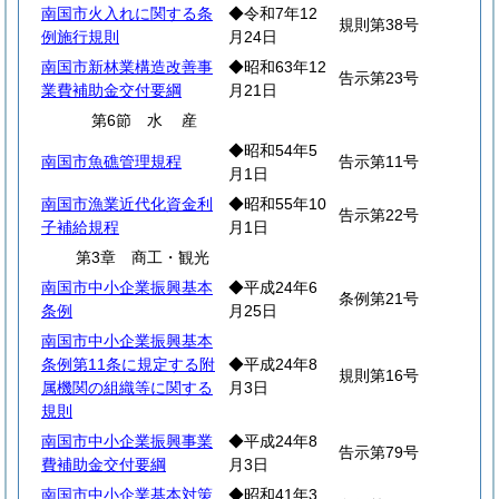
南国市火入れに関する条
◆令和7年12
規則第38号
例施行規則
月24日
南国市新林業構造改善事
◆昭和63年12
告示第23号
業費補助金交付要綱
月21日
第6節
水
産
◆昭和54年5
南国市魚礁管理規程
告示第11号
月1日
南国市漁業近代化資金利
◆昭和55年10
告示第22号
子補給規程
月1日
第3章 商工・観光
南国市中小企業振興基本
◆平成24年6
条例第21号
条例
月25日
南国市中小企業振興基本
条例第11条に規定する附
◆平成24年8
規則第16号
属機関の組織等に関する
月3日
規則
南国市中小企業振興事業
◆平成24年8
告示第79号
費補助金交付要綱
月3日
南国市中小企業基本対策
◆昭和41年3