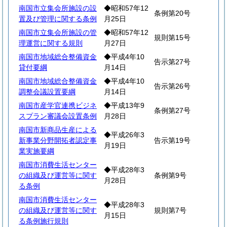
南国市立集会所施設の設
◆昭和57年12
条例第20号
置及び管理に関する条例
月25日
南国市立集会所施設の管
◆昭和57年12
規則第15号
理運営に関する規則
月27日
南国市地域総合整備資金
◆平成4年10
告示第27号
貸付要綱
月14日
南国市地域総合整備資金
◆平成4年10
告示第26号
調整会議設置要綱
月14日
南国市産学官連携ビジネ
◆平成13年9
条例第27号
スプラン審議会設置条例
月28日
南国市新商品生産による
◆平成26年3
新事業分野開拓者認定事
告示第19号
月19日
業実施要綱
南国市消費生活センター
◆平成28年3
の組織及び運営等に関す
条例第9号
月28日
る条例
南国市消費生活センター
◆平成28年3
の組織及び運営等に関す
規則第7号
月15日
る条例施行規則