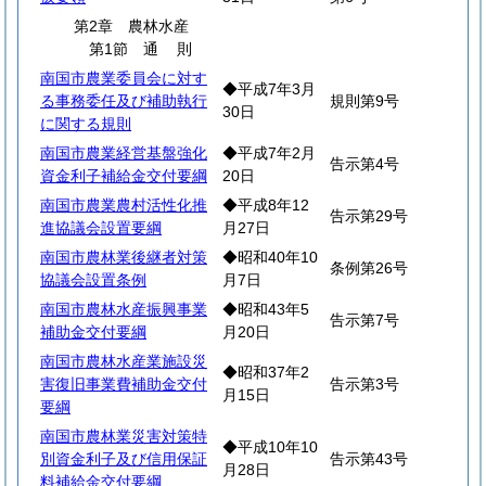
第2章 農林水産
第1節
通
則
南国市農業委員会に対す
◆平成7年3月
る事務委任及び補助執行
規則第9号
30日
に関する規則
南国市農業経営基盤強化
◆平成7年2月
告示第4号
資金利子補給金交付要綱
20日
南国市農業農村活性化推
◆平成8年12
告示第29号
進協議会設置要綱
月27日
南国市農林業後継者対策
◆昭和40年10
条例第26号
協議会設置条例
月7日
南国市農林水産振興事業
◆昭和43年5
告示第7号
補助金交付要綱
月20日
南国市農林水産業施設災
◆昭和37年2
害復旧事業費補助金交付
告示第3号
月15日
要綱
南国市農林業災害対策特
◆平成10年10
別資金利子及び信用保証
告示第43号
月28日
料補給金交付要綱