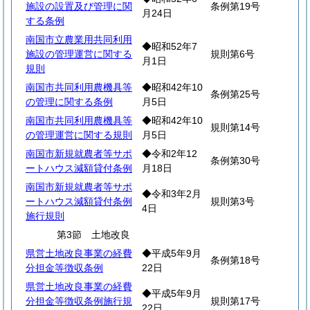
施設の設置及び管理に関
条例第19号
月24日
する条例
南国市立農業用共同利用
◆昭和52年7
施設の管理運営に関する
規則第6号
月1日
規則
南国市共同利用農機具等
◆昭和42年10
条例第25号
の管理に関する条例
月5日
南国市共同利用農機具等
◆昭和42年10
規則第14号
の管理運営に関する規則
月5日
南国市新規就農者等サポ
◆令和2年12
条例第30号
ートハウス減額貸付条例
月18日
南国市新規就農者等サポ
◆令和3年2月
ートハウス減額貸付条例
規則第3号
4日
施行規則
第3節 土地改良
県営土地改良事業の経費
◆平成5年9月
条例第18号
分担金等徴収条例
22日
県営土地改良事業の経費
◆平成5年9月
分担金等徴収条例施行規
規則第17号
22日