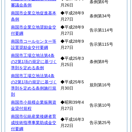
条例第6号
審議会条例
月26日
南国市企業立地促進基本
◆平成28年9
条例第34号
条例
月27日
南国市企業立地奨励金交
◆平成28年9
告示第114号
付要綱
月27日
南国市コールセンター等
◆平成28年9
告示第115号
設置奨励金交付要綱
月27日
南国市工場立地法第4条
◆平成25年3
の2第1項の規定に基づく
条例第8号
月25日
準則を定める条例
南国市工場立地法第4条
の2第1項の規定に基づく
◆平成25年5
規則第16号
準則を定める条例施行規
月30日
則
南国市小規模企業振興資
◆昭和39年4
告示第10号
金貸付規程
月27日
南国市伝統産業後継者育
◆平成16年3
成技術指導事業助成金交
告示第25号
月22日
付要綱