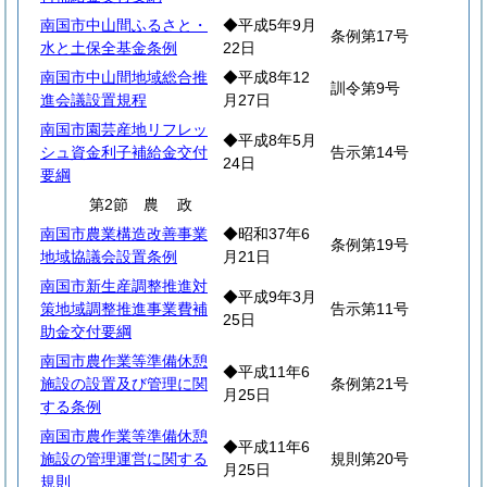
南国市中山間ふるさと・
◆平成5年9月
条例第17号
水と土保全基金条例
22日
南国市中山間地域総合推
◆平成8年12
訓令第9号
進会議設置規程
月27日
南国市園芸産地リフレッ
◆平成8年5月
シュ資金利子補給金交付
告示第14号
24日
要綱
第2節
農
政
南国市農業構造改善事業
◆昭和37年6
条例第19号
地域協議会設置条例
月21日
南国市新生産調整推進対
◆平成9年3月
策地域調整推進事業費補
告示第11号
25日
助金交付要綱
南国市農作業等準備休憩
◆平成11年6
施設の設置及び管理に関
条例第21号
月25日
する条例
南国市農作業等準備休憩
◆平成11年6
施設の管理運営に関する
規則第20号
月25日
規則