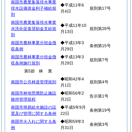
南国市農業集落排水事業
◆平成11年6
排水設備資金利子補給規
規則第17号
月4日
則
南国市農業集落排水事業
◆平成11年10
水洗化促進奨励金支給規
規則第28号
月13日
則
南国市農林事業分担金徴
◆平成13年3
条例第15号
収条例
月29日
南国市農林事業分担金徴
◆平成13年3
規則第7号
収条例施行規則
月29日
第5節
林
業
◆昭和42年4
南国市公共林道管理規則
規則第4号
月1日
南国市林地荒廃防止施設
◆昭和56年2
告示第1号
維持管理規程
月2日
南国市簡易給水施設の設
◆平成5年9月
条例第19号
置及び管理に関する条例
22日
南国市火入れに関する条
◆昭和59年3
条例第3号
例
月31日