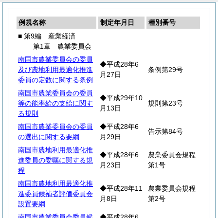
例規名称
制定年月日
種別番号
■ 第9編 産業経済
第1章 農業委員会
南国市農業委員会の委員
◆平成28年6
及び農地利用最適化推進
条例第29号
月27日
委員の定数に関する条例
南国市農業委員会の委員
◆平成29年10
等の能率給の支給に関す
規則第23号
月13日
る規則
南国市農業委員会の委員
◆平成28年6
告示第84号
の選出に関する要綱
月29日
南国市農地利用最適化推
◆平成28年6
農業委員会規程
進委員の委嘱に関する規
月23日
第1号
程
南国市農地利用最適化推
◆平成28年11
農業委員会規程
進委員候補者評価委員会
月8日
第2号
設置要綱
南国市農業委員会委員候
◆平成28年6