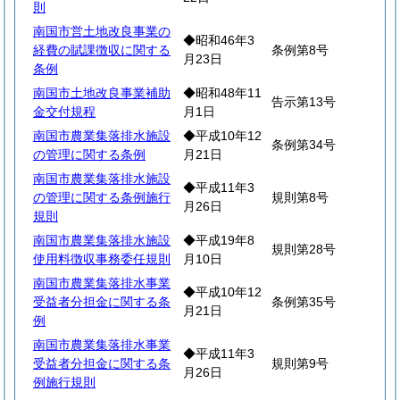
則
南国市営土地改良事業の
◆昭和46年3
経費の賦課徴収に関する
条例第8号
月23日
条例
南国市土地改良事業補助
◆昭和48年11
告示第13号
金交付規程
月1日
南国市農業集落排水施設
◆平成10年12
条例第34号
の管理に関する条例
月21日
南国市農業集落排水施設
◆平成11年3
の管理に関する条例施行
規則第8号
月26日
規則
南国市農業集落排水施設
◆平成19年8
規則第28号
使用料徴収事務委任規則
月10日
南国市農業集落排水事業
◆平成10年12
受益者分担金に関する条
条例第35号
月21日
例
南国市農業集落排水事業
◆平成11年3
受益者分担金に関する条
規則第9号
月26日
例施行規則