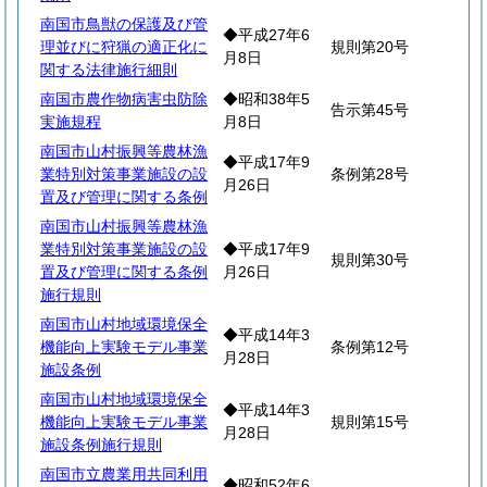
南国市鳥獣の保護及び管
◆平成27年6
理並びに狩猟の適正化に
規則第20号
月8日
関する法律施行細則
南国市農作物病害虫防除
◆昭和38年5
告示第45号
実施規程
月8日
南国市山村振興等農林漁
◆平成17年9
業特別対策事業施設の設
条例第28号
月26日
置及び管理に関する条例
南国市山村振興等農林漁
業特別対策事業施設の設
◆平成17年9
規則第30号
置及び管理に関する条例
月26日
施行規則
南国市山村地域環境保全
◆平成14年3
機能向上実験モデル事業
条例第12号
月28日
施設条例
南国市山村地域環境保全
◆平成14年3
機能向上実験モデル事業
規則第15号
月28日
施設条例施行規則
南国市立農業用共同利用
◆昭和52年6