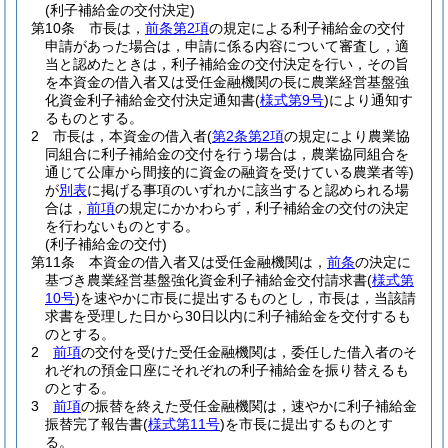
(利子補給金の交付決定)
第10条
市長は，
前条第2項
の規定による利子補給金の交付
申請があった場合は，申請に係る内容について審査し，適
当と認めたときは，利子補給金の交付決定を行い，その旨
を本資金の借入者又は受任金融機関の長に農業経営基盤強
化資金利子補給金交付決定通知書
(
様式第9号
)
により通知す
るものとする。
2
市長は，本資金の借入者
(
第2条第2項
の規定により農業協
同組合に利子補給金の交付を行う場合は，農業協同組合を
通じて公庫から間接的に資金の融資を受けている農業者等)
が
別表
に掲げる事項のいずれかに該当すると認められる場
合は，
前項
の規定にかかわらず，利子補給金の交付の決定
を行わないものとする。
(利子補給金の交付)
第11条
本資金の借入者又は受任金融機関は，
前条
の決定に
基づき農業経営基盤強化資金利子補給金交付請求書
(
様式第
10号
)
を速やかに市長に提出するものとし，市長は，当該請
求書を受理した日から30日以内に利子補給金を交付するも
のとする。
2
前項
の交付を受けた受任金融機関は，委任した借入者のそ
れぞれの預金口座にそれぞれの利子補給金を振り替えるも
のとする。
3
前項
の振替を終えた受任金融機関は，速やかに利子補給金
振替完了報告書
(
様式第11号
)
を市長に提出するものとす
る。