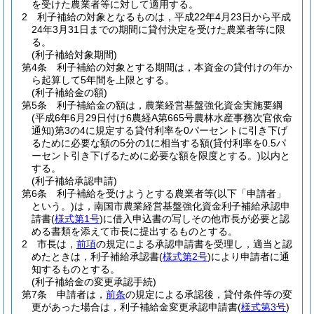
を受けた農業者等に対して適用する。
2
利子補給の対象となるものは，平成22年4月23日から平成
24年3月31日までの期間に貸付決定を受けた農業者等に限
る。
(利子補給対象期間)
第4条
利子補給の対象とする期間は，本資金の貸付けの年か
ら起算して5年間を上限とする。
(利子補給金の額)
第5条
利子補給金の額は，農業経営基盤強化資金実施要綱
(平成6年6月29日付け6農経A第665号農林水産事務次官依命
通知)
第3の4に規定する貸付利率を0パーセントに引き下げ
るために必要な額の5分の1に相当する額
(貸付利率を0.5パ
ーセント引き下げるために必要な額を限度とする。)
以内と
する。
(利子補給承認申請)
第6条
利子補給を受けようとする農業者等
(以下「申請者」
という。)
は，南国市農業経営基盤強化資金利子補給承認申
請書
(
様式第1号
)
に借入申込書の写しその他市長が必要と認
める書類を添えて市長に提出するものとする。
2
市長は，
前項
の規定による承認申請書を受理し，適当と認
めたときは，利子補給承認書
(
様式第2号
)
により申請者に通
知するものとする。
(利子補給金の変更承認手続)
第7条
申請者は，
前条
の規定による承認後，貸付条件等の変
更があった場合は，利子補給金変更承認申請書
(
様式第3号
)