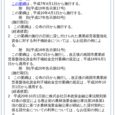
この要綱
は，平成7年4月1日から施行する。
附
則
(平成10年
告示第17号)
この要綱は，平成10年4月1日から施行する。
附
則
(平成17年
告示第83号)
(施行期日)
1
この要綱は，公布の日から施行する。
(経過措置)
2
この要綱の施行の日前に貸し付けられた農業経営基盤強化
資金に対する利子補給金については，なお従前の例によ
る。
附
則
(平成18年
告示第51号)
この要綱は，公布の日から施行し，改正後の南国市農業経
営基盤強化資金利子補給金交付要綱の規定は，平成18年6月1
日から適用する。
附
則
(平成20年
告示第53号)
(施行期日)
1
この要綱は，公布の日から施行し，改正後の南国市農業経
営基盤強化資金利子補給金交付要綱の規定は，平成20年10
月1日から適用する。
(経過措置)
2
平成20年10月1日前に株式会社日本政策金融公庫法附則第
42条の規定による廃止前の農林漁業金融公庫法第18条第1
項の規定に基づき農林漁業金融公庫が締結した貸付契約に
係る貸付金についての利率については，なお従前の例によ
る。