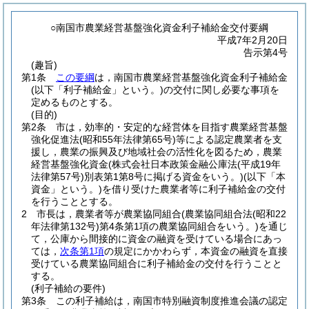
○南国市農業経営基盤強化資金利子補給金交付要綱
平成7年2月20日
告示第4号
(趣旨)
第1条
この要綱
は，南国市農業経営基盤強化資金利子補給金
(以下「利子補給金」という。)
の交付に関し必要な事項を
定めるものとする。
(目的)
第2条
市は，効率的・安定的な経営体を目指す農業経営基盤
強化促進法
(昭和55年法律第65号)
等による認定農業者を支
援し，農業の振興及び地域社会の活性化を図るため，農業
経営基盤強化資金
(株式会社日本政策金融公庫法
(平成19年
法律第57号)
別表第1第8号に掲げる資金をいう。)
(以下「本
資金」という。)
を借り受けた農業者等に利子補給金の交付
を行うこととする。
2
市長は，農業者等が農業協同組合
(農業協同組合法
(昭和22
年法律第132号)
第4条第1項の農業協同組合をいう。)
を通じ
て，公庫から間接的に資金の融資を受けている場合にあっ
ては，
次条第1項
の規定にかかわらず，本資金の融資を直接
受けている農業協同組合に利子補給金の交付を行うことと
する。
(利子補給の要件)
第3条
この利子補給は，南国市特別融資制度推進会議の認定