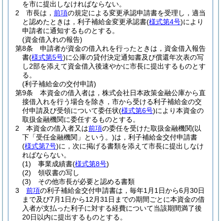
を市に提出しなければならない。
2
市長は，
前項
の規定による変更承認申請書を受理し，適当
と認めたときは，利子補給金変更承認書
(
様式第4号
)
により
申請者に通知するものとする。
(資金借入れの報告)
第8条
申請者が資金の借入れを行ったときは，資金借入報告
書
(
様式第5号
)
に公庫の貸付決定通知書及び償還年次表の写
し2部を添えて資金借入後速やかに市長に提出するものとす
る。
(利子補給金の交付申請)
第9条
本資金の借入者は，株式会社日本政策金融公庫から直
接借入れを行う場合を除き，市から受ける利子補給金の交
付申請及び受領について委任状
(
様式第6号
)
により本資金の
取扱金融機関に委任するものとする。
2
本資金の借入者又は
前項
の委任を受けた取扱金融機関
(以
下「受任金融機関」という。)
は，利子補給金交付申請書
(
様式第7号
)
に，次に掲げる書類を添えて市長に提出しなけ
ればならない。
(1)
事業成績書
(
様式第8号
)
(2)
領収書の写し
(3)
その他市長が必要と認める書類
3
前項
の利子補給金交付申請書は，毎年1月1日から6月30日
まで及び7月1日から12月31日までの期間ごとに本資金の借
入者が支払った利子に対する経費について当該期間満了後
20日以内に提出するものとする。