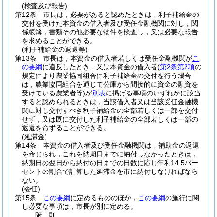
(検査及び報告)
第12条
市長は，必要があると認めたときは，利子補給金の
交付を受けた本資金の借入者及び受任金融機関に対し，関
係帳簿，書類その他必要な物件を検査し，又は必要な報告
を求めることができる。
(利子補給金の返還等)
第13条
市長は，本資金の借入者若しくは受任金融機関が
こ
の要綱
に違反したとき，又は本資金の借入者
(
第2条第2項
の
規定により農業協同組合に利子補給金の交付を行う場合
は，農業協同組合を通じて公庫から間接的に資金の融資を
受けている農業者等)
が
別表
に掲げる事項のいずれかに該当
すると認められるときは，当該借入者又は当該受任金融機
関に対し交付すべき利子補給金の全部若しくは一部を交付
せず，又は既に交付した利子補給金の全部若しくは一部の
返還を命ずることができる。
(延滞金)
第14条
本資金の借入者及び受任金融機関は，補助金の返還
を命じられ，これを納期日までに納付しなかったときは，
納期日の翌日から納付の日までの日数に応じ年利14.5パー
セントの割合で計算した延滞金を市に納付しなければなら
ない。
(委任)
第15条
この要綱
に定めるもののほか，
この要綱
の施行に関
し必要な事項は，市長が別に定める。
附
則