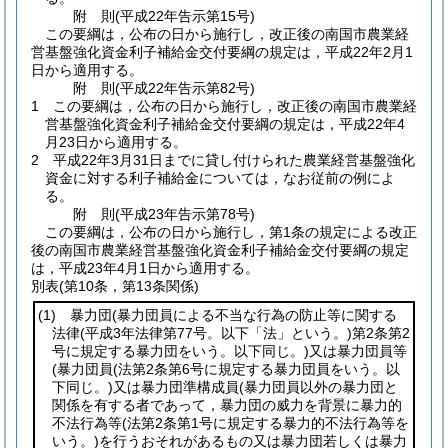
附
則
(平成22年
告示第15号)
この要綱は，公布の日から施行し，改正後の南国市農業経
営基盤強化資金利子補給金交付要綱の規定は，平成22年2月1
日から適用する。
附
則
(平成22年
告示第82号)
1
この要綱は，公布の日から施行し，改正後の南国市農業経
営基盤強化資金利子補給金交付要綱の規定は，平成22年4
月23日から適用する。
2
平成22年3月31日までに貸し付けられた農業経営基盤強化
資金に対する利子補給金については，なお従前の例によ
る。
附
則
(平成23年
告示第78号)
この要綱は，公布の日から施行し，第1条の規定による改正
後の南国市農業経営基盤強化資金利子補給金交付要綱の規定
は，平成23年4月1日から適用する。
別表
(第10条，第13条関係)
(1)
暴力団
(暴力団員による不当な行為の防止等に関する
法律
(平成3年法律第77号。以下「法」という。)
第2条第2
号に規定する暴力団をいう。以下同じ。)
又は暴力団員等
(暴力団員
(法第2条第6号に規定する暴力団員をいう。以
下同じ。)
又は暴力団準構成員
(暴力団員以外の暴力団と
関係を有する者であって，暴力団の威力を背景に暴力的
不法行為等
(法第2条第1号に規定する暴力的不法行為等を
いう。)
を行うおそれがあるもの又は暴力団若しくは暴力