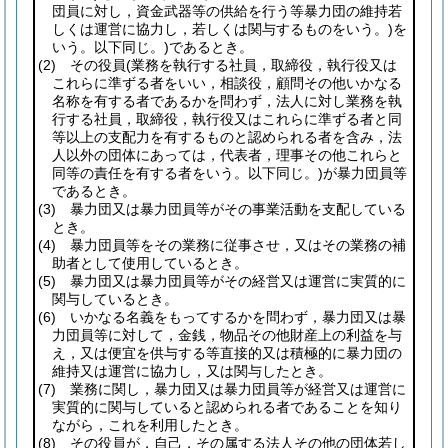
団員に対し，資金武器等の供給を行う等暴力団の維持若
しくは運営に協力し，若しくは関与するものをいう。)
を
いう。以下同じ。)
であるとき。
(2)
その役員
(業務を執行する社員，取締役，執行役又は
これらに準ずる者をいい，相談役，顧問その他いかなる
名称を有する者であるかを問わず，法人に対し業務を執
行する社員，取締役，執行役又はこれらに準ずる者と同
等以上の支配力を有するものと認められる者を含み，法
人以外の団体にあっては，代表者，理事その他これらと
同等の責任を有する者をいう。以下同じ。)
が暴力団員等
であるとき。
(3)
暴力団又は暴力団員等がその事業活動を支配している
とき。
(4)
暴力団員等をその業務に従事させ，又はその業務の補
助者として使用しているとき。
(5)
暴力団又は暴力団員等がその経営又は運営に実質的に
関与しているとき。
(6)
いかなる名義をもってするかを問わず，暴力団又は暴
力団員等に対して，金銭，物品その他財産上の利益を与
え，又は便宜を供与する等直接的又は積極的に暴力団の
維持又は運営に協力し，又は関与したとき。
(7)
業務に関し，暴力団又は暴力団員等が経営又は運営に
実質的に関与していると認められる者であることを知り
ながら，これを利用したとき。
(8)
その役員が，自己，その属する法人その他の団体若し