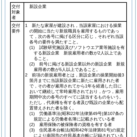
交付
新設企業
対象
者
交付
1 新たな家屋が建設され，当該家屋における操業
要件
の開始に当たり新規職員を雇用するものであっ
て，次の各号に掲げる区分に応じ，それぞれ当該
各号の要件を満たすこと。
(1)
試験研究施設及びソフトウエア業等施設を有
する新設企業 新規雇用者の数が2人以上であ
ること。
(2)
前号に掲げる新設企業以外の新設企業 新規
雇用者の数が5人以上であること。
2 前項の新規雇用者とは，新設企業の操業開始後3
箇月までに当該新設企業に新たに雇用された者
で，その者が雇用されてから1年を経過した日に
おいて継続して常時雇用されており，かつ，雇用
期間中次の各号のすべてに該当するものをいう。
ただし，代表権を有する者及び既設の企業から配
置替えされた者を除く。
(1)
労働基準法
(昭和22年法律第49号)
第107条の
規定による労働者名簿に記載されている者
(2)
雇用保険の被保険者の資格を有する者
(3)
住民基本台帳法
(昭和42年法律第81号)
の規定
により南国市の住民基本台帳に記録されている