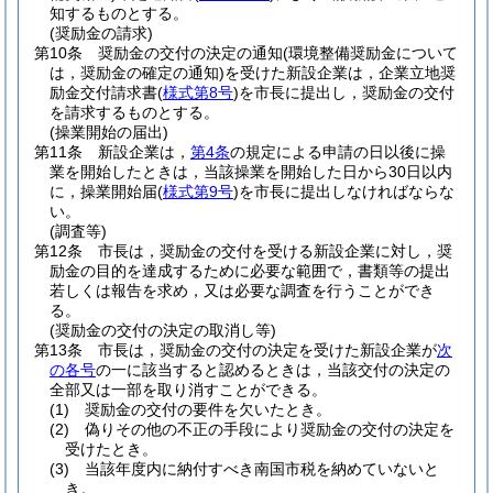
知するものとする。
(奨励金の請求)
第10条
奨励金の交付の決定の通知
(環境整備奨励金について
は，奨励金の確定の通知)
を受けた新設企業は，企業立地奨
励金交付請求書
(
様式第8号
)
を市長に提出し，奨励金の交付
を請求するものとする。
(操業開始の届出)
第11条
新設企業は，
第4条
の規定による申請の日以後に操
業を開始したときは，当該操業を開始した日から30日以内
に，操業開始届
(
様式第9号
)
を市長に提出しなければならな
い。
(調査等)
第12条
市長は，奨励金の交付を受ける新設企業に対し，奨
励金の目的を達成するために必要な範囲で，書類等の提出
若しくは報告を求め，又は必要な調査を行うことができ
る。
(奨励金の交付の決定の取消し等)
第13条
市長は，奨励金の交付の決定を受けた新設企業が
次
の各号
の一に該当すると認めるときは，当該交付の決定の
全部又は一部を取り消すことができる。
(1)
奨励金の交付の要件を欠いたとき。
(2)
偽りその他の不正の手段により奨励金の交付の決定を
受けたとき。
(3)
当該年度内に納付すべき南国市税を納めていないと
き。