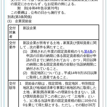
の規定にかかわらず，なお従前の例による。
附
則
(令和4年
告示第70号)
この要綱は，公布の日から施行する。
別表
(第3条関係)
(1) 企業奨励金
交付
新設企業
対象
者
交付
新設企業が所有する土地，家屋及び償却資産に関
要件
して，次の要件を満たすこと。
(1)
課税された年度の固定資産税のうち
第4条
の
申請の日前の納期に係る固定資産税の全額が申
請の日までに納付されており，かつ，同日以降
の納期に係る固定資産税の全額が当該納期限に
納付されていること。
(2)
指定地区については，平成14年9月15日以降
に取得した資産であること。
交付
1 奨励金の額は，指定団地，指定地区，特別指定
額等
地区及び地域経済牽引事業計画地区内に取得した
土地，家屋
(既存家屋への増築分を含まない。)
及
び償却資産
(以下この表において「土地等」とい
う。)
に係る当該年度の固定資産税の額に10分の1
0を乗じて得た額とする。ただし，その額が20万