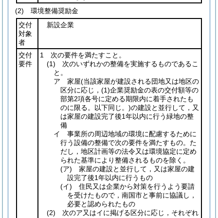
(2) 環境整備奨励金
交付
新設企業
対象
者
交付
1 次の要件を満たすこと。
要件
(1)
次のいずれかの整備を実施するものであるこ
と。
ア 家屋
(当該家屋が建設される団地又は地区の
区分に応じ，
(1)
企業奨励金の表の交付額等の
部第2項各号に定める期限内に着手されたも
のに限る。以下同じ。)
の建設と並行して，又
は家屋の建設完了後1年以内に行う緑地の整
備
イ 事業所の周辺地域の環境に配慮するために
行う設備の整備で次の要件を満たすもの。た
だし，地区計画等の法令又は環境協定に定め
られた基準により整備されるものを除く。
(ア)
家屋の建設と並行して，又は家屋の建
設完了後1年以内に行うもの
(イ)
住民又は企業から対策を行うよう要請
を受けたもので，南国市と事前に協議し，
必要と認められたもの
(2)
次のア又はイに掲げる区分に応じ，それぞれ