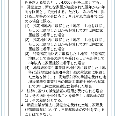
円を超える場合とし，4,000万円を上限とする。
2 奨励金は，新たな家屋が建設された翌年から3年
間を限度として交付する。ただし，次の各号に掲
げる土地等の区分に応じ，それぞれ当該各号に定
める場合に限る。
(1)
指定団地内に取得した土地等 土地を取得し
た日又は借地した日から起算して3年以内に家
屋建設に着手した場合
(2)
指定地区内に取得した土地等 土地を取得し
た日又は借地した日から起算して3年以内に家
屋建設に着手した場合
(3)
特別指定地区内に取得した土地等 特別指定
地区として市長の許可を受けた日から起算して
3年以内に家屋建設に着手した場合
(4)
地域経済牽引事業計画地区内に取得した土地
等
(当該地域経済牽引事業計画の承認前に取得し
た土地を除く。)
高知県知事の承認を受けた地
域経済牽引事業計画の建設工事着手日から起算
して3年以内に家屋建設に着手した場合
3 法律に基づく減免措置の適用が受けられる場合
は，その適用を受けることを優先し，奨励金の額
は，その差額分とする。
4 新設企業が過去に奨励金を受けた土地，家屋及
び償却資産について，再度奨励金の交付を受ける
ことはできない。