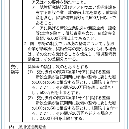
ア又はイの要件を満たすこと。
ア 試験研究施設及びソフトウエア業等施設を
有する新設企業 建物等
(土地を除き，償却資
産を含む。)
の設備投資額が2,500万円以上で
あること。
イ アに掲げる新設企業以外の新設企業 建物
等
(土地を除き，償却資産を含む。)
の設備投
資額が5,000万円以上であること。
2 国，県等の制度で，環境の整備について，新設
企業が助成金，奨励金等の交付を受けられる場合
は，その交付を受けることを優先し，環境整備奨
励金は，その差額分とする。
交付
奨励金の額は，次のとおりとする。
額等
(1)
交付要件の部第1項第1号アに掲げる整備
新設企業が当該期間に緑地の整備に要した額
の100分の50に相当する額とし，1回限り交付す
る。ただし，その額が100万円を超える場合と
し，500万円を上限とする。
(2)
交付要件の部第1項第1号イに掲げる整備
新設企業が当該期間に設備の整備に要した額
の100分の50に相当する額とし，1回限り交付す
る。ただし，その額が20万円を超える場合と
し，2,000万円を上限とする。
(3) 雇用促進奨励金