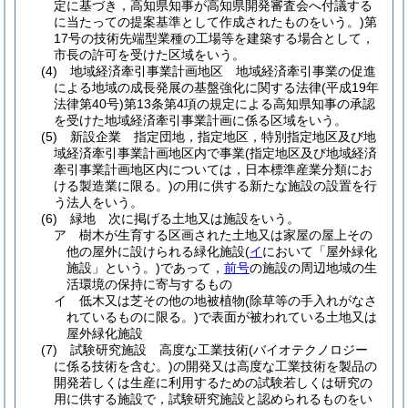
定に基づき，高知県知事が高知県開発審査会へ付議する
に当たっての提案基準として作成されたものをいう。)
第
17号の技術先端型業種の工場等を建築する場合として，
市長の許可を受けた区域をいう。
(4)
地域経済牽引事業計画地区 地域経済牽引事業の促進
による地域の成長発展の基盤強化に関する法律
(平成19年
法律第40号)
第13条第4項の規定による高知県知事の承認
を受けた地域経済牽引事業計画に係る区域をいう。
(5)
新設企業 指定団地，指定地区，特別指定地区及び地
域経済牽引事業計画地区内で事業
(指定地区及び地域経済
牽引事業計画地区内については，日本標準産業分類にお
ける製造業に限る。)
の用に供する新たな施設の設置を行
う法人をいう。
(6)
緑地 次に掲げる土地又は施設をいう。
ア
樹木が生育する区画された土地又は家屋の屋上その
他の屋外に設けられる緑化施設
(
イ
において「屋外緑化
施設」という。)
であって，
前号
の施設の周辺地域の生
活環境の保持に寄与するもの
イ
低木又は芝その他の地被植物
(除草等の手入れがなさ
れているものに限る。)
で表面が被われている土地又は
屋外緑化施設
(7)
試験研究施設 高度な工業技術
(バイオテクノロジー
に係る技術を含む。)
の開発又は高度な工業技術を製品の
開発若しくは生産に利用するための試験若しくは研究の
用に供する施設で，試験研究施設と認められるものをい