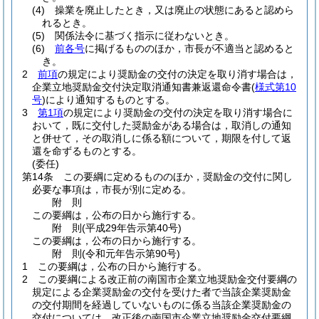
(4)
操業を廃止したとき，又は廃止の状態にあると認めら
れるとき。
(5)
関係法令に基づく指示に従わないとき。
(6)
前各号
に掲げるもののほか，市長が不適当と認めると
き。
2
前項
の規定により奨励金の交付の決定を取り消す場合は，
企業立地奨励金交付決定取消通知書兼返還命令書
(
様式第10
号
)
により通知するものとする。
3
第1項
の規定により奨励金の交付の決定を取り消す場合に
おいて，既に交付した奨励金がある場合は，取消しの通知
と併せて，その取消しに係る額について，期限を付して返
還を命ずるものとする。
(委任)
第14条
この要綱に定めるもののほか，奨励金の交付に関し
必要な事項は，市長が別に定める。
附
則
この要綱は，公布の日から施行する。
附
則
(平成29年
告示第40号)
この要綱は，公布の日から施行する。
附
則
(令和元年
告示第90号)
1
この要綱は，公布の日から施行する。
2
この要綱による改正前の南国市企業立地奨励金交付要綱の
規定による企業奨励金の交付を受けた者で当該企業奨励金
の交付期間を経過していないものに係る当該企業奨励金の
交付については，改正後の南国市企業立地奨励金交付要綱