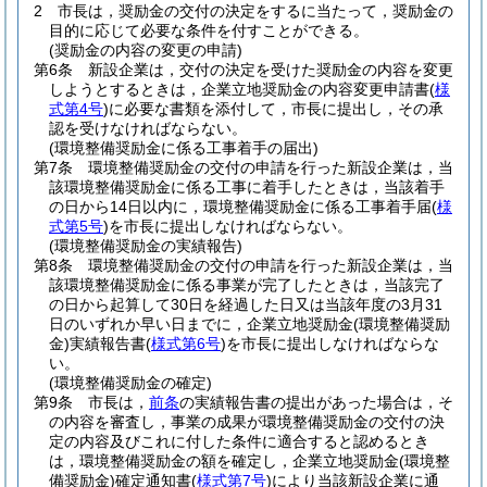
2
市長は，奨励金の交付の決定をするに当たって，奨励金の
目的に応じて必要な条件を付すことができる。
(奨励金の内容の変更の申請)
第6条
新設企業は，交付の決定を受けた奨励金の内容を変更
しようとするときは，企業立地奨励金の内容変更申請書
(
様
式第4号
)
に必要な書類を添付して，市長に提出し，その承
認を受けなければならない。
(環境整備奨励金に係る工事着手の届出)
第7条
環境整備奨励金の交付の申請を行った新設企業は，当
該環境整備奨励金に係る工事に着手したときは，当該着手
の日から14日以内に，環境整備奨励金に係る工事着手届
(
様
式第5号
)
を市長に提出しなければならない。
(環境整備奨励金の実績報告)
第8条
環境整備奨励金の交付の申請を行った新設企業は，当
該環境整備奨励金に係る事業が完了したときは，当該完了
の日から起算して30日を経過した日又は当該年度の3月31
日のいずれか早い日までに，企業立地奨励金
(環境整備奨励
金)
実績報告書
(
様式第6号
)
を市長に提出しなければならな
い。
(環境整備奨励金の確定)
第9条
市長は，
前条
の実績報告書の提出があった場合は，そ
の内容を審査し，事業の成果が環境整備奨励金の交付の決
定の内容及びこれに付した条件に適合すると認めるとき
は，環境整備奨励金の額を確定し，企業立地奨励金
(環境整
備奨励金)
確定通知書
(
様式第7号
)
により当該新設企業に通