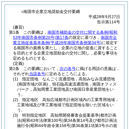
○南国市企業立地奨励金交付要綱
平成28年9月27日
告示第114号
(趣旨)
第1条
この要綱は，
南国市補助金の交付に関する条例
(昭和
53年南国市条例第20号)
第17条
の規定に基づき，
南国市企
業立地促進基本条例
(平成28年南国市条例第34号)
に規定す
る南国市の責務を果たし，企業の立地の促進に資すること
を目的とする企業立地奨励金の交付に関し，必要な事項を
定めるものとする。
(定義)
第2条
この要綱において，
次の各号
に掲げる用語の意義は，
それぞれ
当該各号
に定めるところによる。
(1)
指定団地 なんごく流通団地，高知みなみ流通団地
(南国市域の区画)
，領石臨高速流通団地，南国オフィス
パーク，高知岡豊工業団地及び南国日章産業団地をい
う。
(2)
指定地区 高知広域都市計画区域内の工業専用地域，
工業地域及び準工業地域で指定団地を除いた区域をい
う。
(3)
特別指定地区 高知県開発審査会提案基準
(都市計画
法
(昭和43年法律第100号)
第34条第14号及び都市計画法
施行令
(昭和44年政令第158号)
第36条第1項第3号ホの規