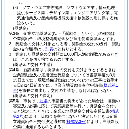
う。
(8)
ソフトウエア業等施設 ソフトウエア業，情報処理・
提供サービス業，デザイン業，エンジニアリング業，電
気通信業及び産業業務機能支援中核施設の用に供する施
設をいう。
(奨励金)
第3条
企業立地奨励金
(以下「奨励金」という。)
の種類は，
企業奨励金，環境整備奨励金及び雇用促進奨励金とする。
2
奨励金の交付の対象となる者，奨励金の交付の要件，奨励
金の交付額等は，
別表
のとおりとする。
3
算定した奨励金の交付額に1,000円未満の端数があるとき
は，これを切り捨てるものとする。
(奨励金の交付の申請)
第4条
新設企業は，奨励金の交付を受けようとするときは，
企業奨励金及び雇用促進奨励金については当該年度の3月
15日までに，環境整備奨励金についてはその工事に着手す
る日の14日前までに，企業立地奨励金交付申請書
(
様式第1
号
)
を市長に提出し，交付の申請をしなければならない。
(奨励金の交付の決定)
第5条
市長は，
前条
の申請書の提出があった場合は，書類の
審査及び必要に応じて実態調査等を行い，奨励金を交付す
ると決定したときは，企業立地奨励金交付決定通知書
(
様式
第2号
)
により，奨励金を交付しないと決定したときは企業
立地奨励金不交付決定通知書
(
様式第3号
)
により，当該新設
企業に通知するものとする。