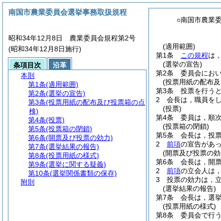
南国市農業委員会選挙事務取扱規程
○南国市農業
昭和34年12月8日 農業委員会規程第2号
(適用範囲)
(昭和34年12月8日施行)
第1条
この規程
は
(選挙の宣告)
条項目次
沿革
第2条
委員会にお
本則
(投票用紙の配布及
第1条
(適用範囲)
第3条
投票を行う
第2条
(選挙の宣告)
2
会長は，職員を
第3条
(投票用紙の配布及び投票箱の点
(投票)
検)
第4条
委員は，順
第4条
(投票)
(投票箱の閉鎖)
第5条
(投票箱の閉鎖)
第5条
会長は，投
第6条
(開票及び投票の効力)
2
前項
の宣告があ
第7条
(選挙結果の報告)
(開票及び投票の効
第8条
(投票用紙の様式)
第6条
会長は，開
第9条
(選挙に関する疑義)
2
前項
の立会人は
第10条
(選挙関係書類の保存)
3
投票の効力は，
附則
(選挙結果の報告)
第7条
会長は，選
(投票用紙の様式)
第8条
委員会で行