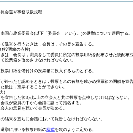
委員会選挙事務取扱規程
，南国市農業委員会
(以下「委員会」という。)
の選挙について適用する。
いて選挙を行うときは，会長は，その旨を宣告する。
び投票箱の点検)
ときは，会長は，職員をして委員に所定の投票用紙を配布させた後配布
して投票箱を改めさせなければならない。
次投票用紙を備付けの投票箱に投入するものとする。
票が終ったと認めるときは，投票もれの有無を確かめ投票箱の閉鎖を宣
った後は，投票することができない。
力)
票を宣告した後3人以上の立会人と共に投票を点検しなければならない。
，会長が委員の中から会議に諮って指名する。
立会人の意見を聴いて会長が決める。
挙の結果を直ちに会議において報告しなければならない。
う選挙に用いる投票用紙の
様式
を次のように定める。