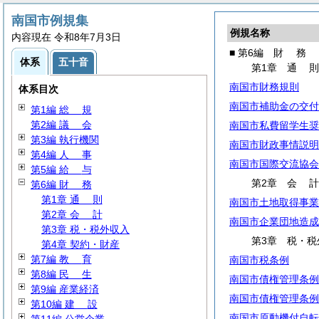
南国市例規集
例規名称
内容現在 令和8年7月3日
■ 第6編
財
務
体系
五十音
第1章
通
南国市財務規則
体系目次
南国市補助金の交付
第1編
総
規
第2編
議
会
南国市私費留学生奨
第3編 執行機関
南国市財政事情説明
第4編
人
事
南国市国際交流協会
第5編
給
与
第2章
会
第6編
財
務
第1章
通
則
南国市土地取得事業
第2章
会
計
南国市企業団地造成
第3章 税・税外収入
第3章 税・税
第4章 契約・財産
第7編
教
育
南国市税条例
第8編
民
生
南国市債権管理条例
第9編 産業経済
南国市債権管理条例
第10編
建
設
南国市原動機付自転