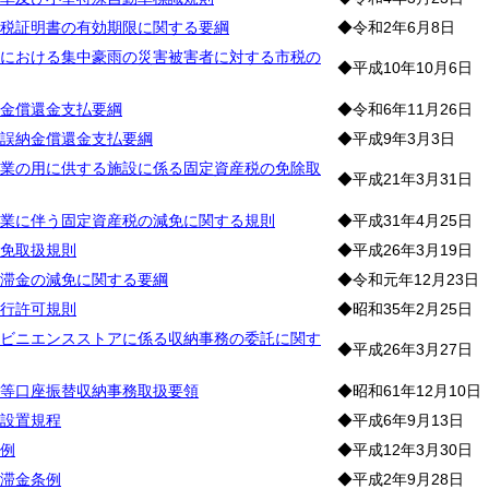
税証明書の有効期限に関する要綱
◆令和2年6月8日
における集中豪雨の災害被害者に対する市税の
◆平成10年10月6日
金償還金支払要綱
◆令和6年11月26日
誤納金償還金支払要綱
◆平成9年3月3日
業の用に供する施設に係る固定資産税の免除取
◆平成21年3月31日
業に伴う固定資産税の減免に関する規則
◆平成31年4月25日
免取扱規則
◆平成26年3月19日
滞金の減免に関する要綱
◆令和元年12月23日
行許可規則
◆昭和35年2月25日
ビニエンスストアに係る収納事務の委託に関す
◆平成26年3月27日
等口座振替収納事務取扱要領
◆昭和61年12月10日
設置規程
◆平成6年9月13日
例
◆平成12年3月30日
滞金条例
◆平成2年9月28日