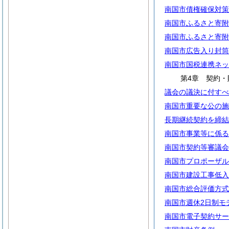
南国市債権確保対策
南国市ふるさと寄附
南国市ふるさと寄附
南国市広告入り封筒
南国市国税連携ネッ
第4章 契約・
議会の議決に付すべ
南国市重要な公の施
長期継続契約を締結
南国市事業等に係る
南国市契約等審議会
南国市プロポーザル
南国市建設工事低入
南国市総合評価方式
南国市週休2日制モ
南国市電子契約サー