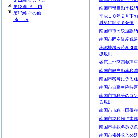
第11編 公営企業
第12編
消
防
南国市軽自動車税納
第13編 その他
平成１０年９月下旬
参
考
減免に関する条例
南国市市民税過誤納
南国市固定資産税過
承認地域経済牽引事
扱規則
篠原土地区画整理事
南国市軽自動車税減
南国市税等に係る延
南国市自動車臨時運
南国市市税等のコン
る規則
南国市市税・国保税
南国市納税推進本部
南国市手数料徴収条
南国市税外収入の延