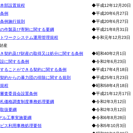
本部設置規程
◆平成12年12月20日
条例
◆平成20年6月27日
条例施行規則
◆平成20年6月27日
の作製及び寄附に関する要綱
◆平成21年8月31日
トワークシステム運用管理規程
◆令和元年12月23日
財産
き契約及び財産の取得又は処分に関する条例
◆昭和40年2月1日
設に関する条例
◆令和2年6月23日
することができる契約に関する条例
◆平成17年4月18日
契約からの暴力団の排除に関する規則
◆平成25年1月23日
規程
◆昭和58年4月18日
審査委員会設置条例
◆平成21年12月17日
札価格調査制度事務処理要綱
◆令和2年3月12日
取扱要綱
◆令和2年3月12日
デル工事実施要綱
◆令和6年8月28日
ビス利用事務処理要領
◆令和5年10月3日