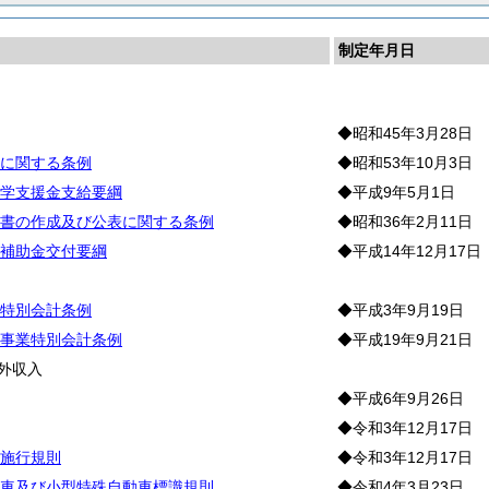
制定年月日
則
◆昭和45年3月28日
に関する条例
◆昭和53年10月3日
学支援金支給要綱
◆平成9年5月1日
書の作成及び公表に関する条例
◆昭和36年2月11日
補助金交付要綱
◆平成14年12月17日
計
特別会計条例
◆平成3年9月19日
事業特別会計条例
◆平成19年9月21日
外収入
◆平成6年9月26日
◆令和3年12月17日
施行規則
◆令和3年12月17日
車及び小型特殊自動車標識規則
◆令和4年3月23日