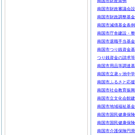
南国市財産条例
南国市財政審議会設
南国市財政調整基金
南国市減債基金条例
南国市庁舎建設・整
南国市退職手当基金
南国市つり銭資金基
つり銭資金の請求等
南国市用品等調達基
南国市立鳶ヶ池中学
南国市ふるさと応援
南国市社会教育振興
南国市立文化会館建
南国市地域福祉基金
南国市国民健康保険
南国市国民健康保険
南国市介護保険円滑