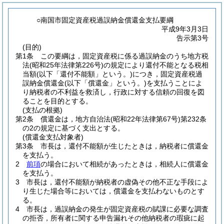
○南国市固定資産税過誤納金償還金支払要綱
平成9年3月3日
告示第3号
(目的)
第1条
この要綱は，固定資産税に係る過誤納金のうち地方税
法
(昭和25年法律第226号)
の規定により還付不能となる税相
当額
(以下「還付不能額」という。)
につき，固定資産税過
誤納金償還金
(以下「償還金」という。)
を支払うことによ
り納税者の不利益を救済し，行政に対する信頼の回復を図
ることを目的とする。
(支払の根拠)
第2条
償還金は，地方自治法
(昭和22年法律第67号)
第232条
の2の規定に基づく支出とする。
(償還金支払対象者)
第3条
市長は，還付不能額が生じたときは，納税者に償還金
を支払う。
2
前項
の場合において相続があったときは，相続人に償還金
を支払う。
3
市長は，還付不能額が納税者の虚偽その他不正な手段によ
り生じた場合等においては，償還金を支払わないものとす
る。
4
市長は，過誤納金の発生が固定資産税の賦課に必要な調査
の拒否，所有者に関する申告漏れその他納税者の瑕疵に起