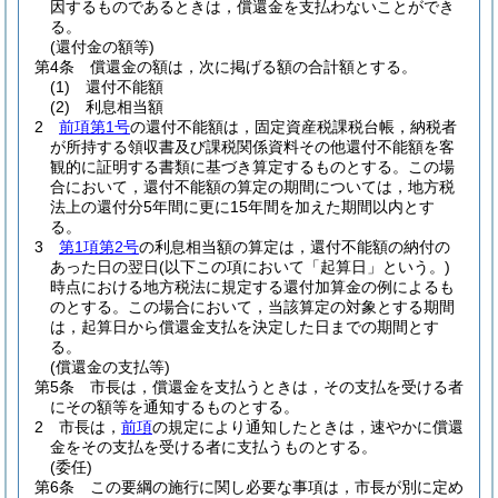
因するものであるときは，償還金を支払わないことができ
る。
(還付金の額等)
第4条
償還金の額は，次に掲げる額の合計額とする。
(1)
還付不能額
(2)
利息相当額
2
前項第1号
の還付不能額は，固定資産税課税台帳，納税者
が所持する領収書及び課税関係資料その他還付不能額を客
観的に証明する書類に基づき算定するものとする。
この場
合において，還付不能額の算定の期間については，地方税
法上の還付分5年間に更に15年間を加えた期間以内とす
る。
3
第1項第2号
の利息相当額の算定は，還付不能額の納付の
あった日の翌日
(以下この項において「起算日」という。)
時点における地方税法に規定する還付加算金の例によるも
のとする。
この場合において，当該算定の対象とする期間
は，起算日から償還金支払を決定した日までの期間とす
る。
(償還金の支払等)
第5条
市長は，償還金を支払うときは，その支払を受ける者
にその額等を通知するものとする。
2
市長は，
前項
の規定により通知したときは，速やかに償還
金をその支払を受ける者に支払うものとする。
(委任)
第6条
この要綱の施行に関し必要な事項は，市長が別に定め