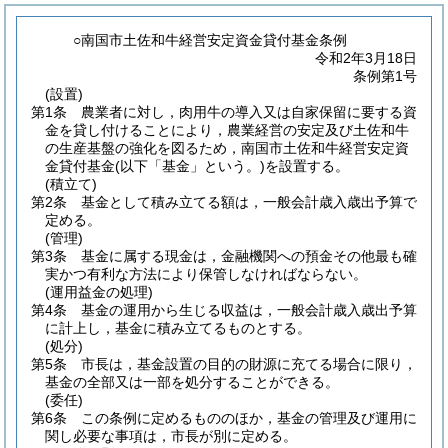
○南国市土佐和牛経営安定資金貸付基金条例
令和2年3月18日
条例第1号
(設置)
第1条
農業者に対し，肉用牛の導入又は自家保留に要する資
金を貸し付けることにより，農業経営の安定及び土佐和牛
の生産基盤の強化を図るため，南国市土佐和牛経営安定資
金貸付基金
(以下「基金」という。)
を設置する。
(積立て)
第2条
基金として積み立てる額は，一般会計歳入歳出予算で
定める。
(管理)
第3条
基金に属する現金は，金融機関への預金その他最も確
実かつ有利な方法により保管しなければならない。
(運用益金の処理)
第4条
基金の運用から生じる収益は，一般会計歳入歳出予算
に計上し，基金に積み立てるものとする。
(処分)
第5条
市長は，基金設置の目的の財源に充てる場合に限り，
基金の全部又は一部を処分することができる。
(委任)
第6条
この条例に定めるもののほか，基金の管理及び運用に
関し必要な事項は，市長が別に定める。