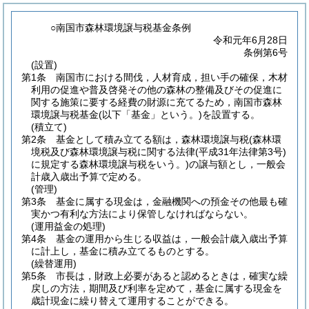
○南国市森林環境譲与税基金条例
令和元年6月28日
条例第6号
(設置)
第1条
南国市における間伐，人材育成，担い手の確保，木材
利用の促進や普及啓発その他の森林の整備及びその促進に
関する施策に要する経費の財源に充てるため，南国市森林
環境譲与税基金
(以下「基金」という。)
を設置する。
(積立て)
第2条
基金として積み立てる額は，森林環境譲与税
(森林環
境税及び森林環境譲与税に関する法律
(平成31年法律第3号)
に規定する森林環境譲与税をいう。)
の譲与額とし，一般会
計歳入歳出予算で定める。
(管理)
第3条
基金に属する現金は，金融機関への預金その他最も確
実かつ有利な方法により保管しなければならない。
(運用益金の処理)
第4条
基金の運用から生じる収益は，一般会計歳入歳出予算
に計上し，基金に積み立てるものとする。
(繰替運用)
第5条
市長は，財政上必要があると認めるときは，確実な繰
戻しの方法，期間及び利率を定めて，基金に属する現金を
歳計現金に繰り替えて運用することができる。