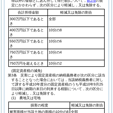
得以外の金額とにあん分して得た額)
について，
前2項
の規
定にかかわらず，次の区分により軽減し，又は免除する。
合計所得金額
軽減又は免除の割合
300万円以下であると
全部
き
400万円以下であると
10分の8
き
550万円以下であると
10分の6
き
750万円以下であると
10分の4
き
750万円を超えるとき
10分の2
(固定資産税の減免)
第3条
災害により固定資産税の納税義務者が次の区分に該当
することとなった場合においては，当該納税義務者に対し
て課する平成10年度分の固定資産税のうち平成10年9月25
日以降に納期の末日の到来する税額について，次の区分に
より軽減し，又は免除する。
(1)
農地又は宅地
損害の程度
軽減又は免除の割合
被害面積が当該土地の面積の10分の8
全部