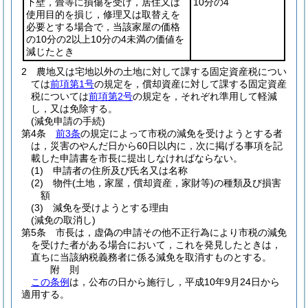
下壁，畳等に損傷を受け，居住又は
10分の4
使用目的を損じ，修理又は取替えを
必要とする場合で，当該家屋の価格
の10分の2以上10分の4未満の価値を
減じたとき
2
農地又は宅地以外の土地に対して課する固定資産税につい
ては
前項第1号
の規定を，償却資産に対して課する固定資産
税については
前項第2号
の規定を，それぞれ準用して軽減
し，又は免除する。
(減免申請の手続)
第4条
前3条
の規定によって市税の減免を受けようとする者
は，災害のやんだ日から60日以内に，次に掲げる事項を記
載した申請書を市長に提出しなければならない。
(1)
申請者の住所及び氏名又は名称
(2)
物件
(土地，家屋，償却資産，家財等)
の種類及び損害
額
(3)
減免を受けようとする理由
(減免の取消し)
第5条
市長は，虚偽の申請その他不正行為により市税の減免
を受けた者がある場合において，これを発見したときは，
直ちに当該納税義務者に係る減免を取消すものとする。
附
則
この条例
は，公布の日から施行し，平成10年9月24日から
適用する。