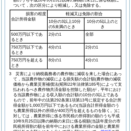
額のうち平成10年9月25日以降の納期の末日に係る税額に
ついて，次の区分により軽減し，又は免除する。
損害の程度
軽減又は免除の割合
合計所得金額
10分の3以上10分
10分の5以上のと
の5未満のとき
き
500万円以下であ
2分の1
全部
るとき
750万円以下であ
4分の1
2分の1
るとき
750万円を超える
8分の1
4分の1
とき
3
災害により納税義務者の農作物に減収を来した場合にあっ
て，当該農作物の減収による損失額の合計額
(農作物の減収
価格から農業災害補償法
(昭和22年法律第185号)
によって支
払われるべき農作物共済金額を控除した額)
が，平年におけ
る当該農作物による収入額の合計額の10分の3以上である
もので，前年中の法第292条第1項第13号に規定する合計所
得金額が1,000万円以下であるもの
(当該合計所得金額のう
ち農業所得以外の所得が400万円を超えるものを除く。)
に
対しては，農業所得に係る市民税の所得割の額のうち平成
10年9月25日以降の納期の末日に係る税額
(当該年度分の市
民税所得割の額を前年中における農業所得の金額と農業所