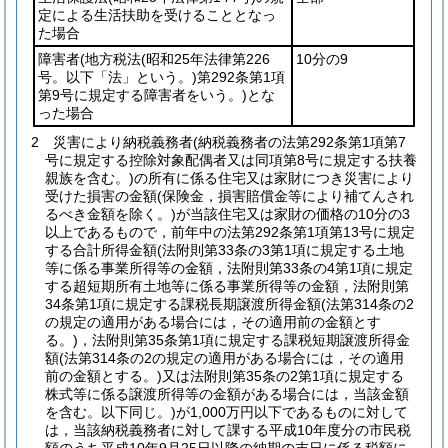
定による生活扶助を受けることとなっ
た場合
障害者
(地方税法
(昭和25年法律第226
10分の9
号。以下「法」という。)
第292条第1項
第9号に規定する障害者をいう。)
とな
った場合
2
災害により納税義務者
(納税義務者の法第292条第1項第7
号に規定する控除対象配偶者又は同項第8号に規定する扶養
親族を含む。)
の所有に係る住宅又は家財につき災害により
受けた損害の金額
(保険金，損害賠償金等により補てんされ
るべき金額を除く。)
が当該住宅又は家財の価格の10分の3
以上であるもので，前年中の法第292条第1項第13号に規定
する合計所得金額
(法附則第33条の3第1項に規定する土地
等に係る事業所得等の金額，法附則第33条の4第1項に規定
する超短期所有土地等に係る事業所得等の金額，法附則第
34条第1項に規定する課税長期譲渡所得金額
(法第314条の2
の規定の適用がある場合には，その適用前の金額とす
る。)
，法附則第35条第1項に規定する課税短期譲渡所得金
額
(法第314条の2の規定の適用がある場合には，その適用
前の金額とする。)
又は法附則第35条の2第1項に規定する
株式等に係る譲渡所得等の金額がある場合には，当該金額
を含む。以下同じ。)
が1,000万円以下であるものに対して
は，当該納税義務者に対して課する平成10年度分の市民税