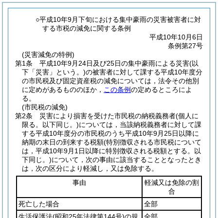
○平成10年9月下旬における集中豪雨の災害被害者に対
する市税の減免に関する条例
平成10年10月6日
条例第27号
(災害減免の特例)
第1条
平成10年9月24日及び25日の集中豪雨による災害
(以
下「災害」という。)
の被害者に対して課する平成10年度分
の市民税及び固定資産税の減免については，法令その他別
に定めがあるもののほか，
この条例
の定めるところによ
る。
(市民税の減免)
第2条
災害により損害を受けた市民税の納税義務者
(個人に
限る。以下同じ。)
については，当該納税義務者に対して課
する平成10年度分の市民税のうち平成10年9月25日以降に
納期の末日の到来する税額
(特別徴収される市民税について
は，平成10年9月1日以降に特別徴収される税額とする。以
下同じ。)
について，次の事由に該当することとなったとき
は，次の区分により軽減し，又は免除する。
事由
軽減又は免除の割
合
死亡した場合
全部
生活保護法
(昭和25年法律第144号)
の規
全部