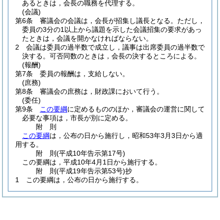
あるときは，会長の職務を代理する。
(会議)
第6条
審議会の会議は，会長が招集し議長となる。
ただし，
委員の3分の1以上から議題を示した会議招集の要求があっ
たときは，会議を開かなければならない。
2
会議は委員の過半数で成立し，議事は出席委員の過半数で
決する。
可否同数のときは，会長の決するところによる。
(報酬)
第7条
委員の報酬は，支給しない。
(庶務)
第8条
審議会の庶務は，財政課において行う。
(委任)
第9条
この要綱
に定めるもののほか，審議会の運営に関して
必要な事項は，市長が別に定める。
附
則
この要綱
は，公布の日から施行し，昭和53年3月3日から適
用する。
附
則
(平成10年
告示第17号)
この要綱は，平成10年4月1日から施行する。
附
則
(平成19年
告示第53号)
抄
1
この要綱は，公布の日から施行する。