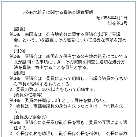
○公有地処分に関する審議会設置要綱
昭和53年4月1日
訓令第3号
(設置)
第1条
南国市は，公有地処分に関する審議会
(以下「審議
会」という。)
を設置しその運営について必要な事項を定め
る。
(目的)
第2条
審議会は，南国市が保有する公有地の処分について市
長が諮問する事項につき，その実態を調査し適切な処分方
法を審議，答申することを目的とする。
(組織)
第3条
審議会は，委員によって組織し，市議会議員のうちか
ら市長が委嘱するものとする。
2
委員の数は，10人以内をもって組織する。
(委員の任期等)
第4条
委員の任期は，2年とし，再任を妨げない。
2
委員は，市議会議員の身分を失ったときは，その職を失
う。
(会長及び副会長)
第5条
審議会に会長及び副会長を置き，委員の互選により選
任する。
2
会長は会務を総理し，副会長は会長を補佐し，会長に事故