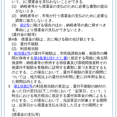
いう。)
に償還金を支払わないことができる。
(1)
納税者等から償還金の支払のために必要な書類の提出
がないとき。
(2)
納税者等が，市長が行う償還金の支払のために必要な
調査に協力しないとき。
(3)
前2号
に掲げる場合のほか，納税者等の責に帰すべき
事由により償還金の支払ができないとき。
(還付金の額等)
第4条
償還金の額は，次に掲げる額の合計額とする。
(1)
還付不能額
(2)
利息相当額
2
前項第1号
の還付不能額は，市民税課税台帳，南国市の機
関が保有する
第3条第1項ただし書
に規定する瑕疵に係る関
係資料，納税者等が所持する領収書及び課税関係資料その
他還付不能額を客観的に証明する書類に基づき算定するも
のとする。
この場合において，還付不能額の算定の期間に
ついては，地方税法上の還付分5年間に更に15年間を加え
た期間以内とする。
3
第1項第2号
の利息相当額の算定は，還付不能額の納付の
あった日の翌日
(以下この項において「起算日」という。)
時点における地方税法に規定する還付加算金の例によるも
のとする。
この場合において，当該算定の対象とする期間
は，起算日から償還金支払を決定した日までの期間とす
る。
(償還金の支払等)