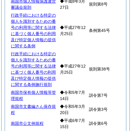
南国市個人情報保護運営
◆平成8年3月
規則第8号
審議会規則
27日
行政手続における特定の
個人を識別するための番
号の利用等に関する法律
◆平成27年12
条例第45号
に基づく個人番号の利用
月25日
及び特定個人情報の提供
に関する条例
行政手続における特定の
個人を識別するための番
号の利用等に関する法律
◆平成27年12
規則第38号
に基づく個人番号の利用
月25日
及び特定個人情報の提供
に関する条例施行規則
南国市保有個人情報等管
◆令和5年7月
訓令第7号
理規程
14日
南国市文書編さん保存規
◆令和5年3月
訓令第3号
程
20日
◆平成6年7月
南国市公文例規程
訓令第6号
15日