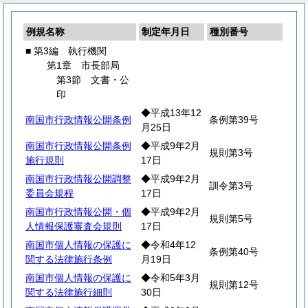
例規名称
制定年月日
種別番号
■ 第3編 執行機関
第1章 市長部局
第3節 文書・公
印
◆平成13年12
南国市行政情報公開条例
条例第39号
月25日
南国市行政情報公開条例
◆平成9年2月
規則第3号
施行規則
17日
南国市行政情報公開調整
◆平成9年2月
訓令第3号
委員会規程
17日
南国市行政情報公開・個
◆平成9年2月
規則第5号
人情報保護審査会規則
17日
南国市個人情報の保護に
◆令和4年12
条例第40号
関する法律施行条例
月19日
南国市個人情報の保護に
◆令和5年3月
規則第12号
関する法律施行細則
30日