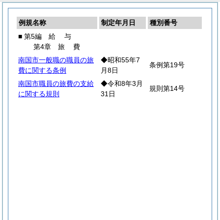
例規名称
制定年月日
種別番号
■ 第5編
給
与
第4章
旅
費
南国市一般職の職員の旅
◆昭和55年7
条例第19号
費に関する条例
月8日
南国市職員の旅費の支給
◆令和8年3月
規則第14号
に関する規則
31日