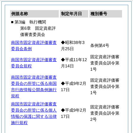
例規名称
制定年月日
種別番号
■ 第3編 執行機関
第6章 固定資産評
価審査委員会
南国市固定資産評価審査
◆昭和38年3
条例第4号
委員会条例
月25日
固定資産評価審
南国市固定資産評価審査
◆平成11年12
査委員会訓令第
委員会規程
月14日
1号
南国市固定資産評価審査
固定資産評価審
委員会の所管に係る南国
◆平成9年2月
査委員会訓令第
市行政情報公開条例施行
17日
1号
規程
南国市固定資産評価審査
固定資産評価審
委員会の所管に係る個人
◆平成9年2月
査委員会訓令第
情報の保護に関する法律
17日
2号
施行規程