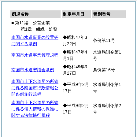
例規名称
制定年月日
種別番号
■ 第11編 公営企業
第1章 組織・処務
南国市水道事業の設置等
◆昭和47年3
条例第11号
に関する条例
月22日
◆昭和47年4
水道局訓令第1
南国市水道事業管理規程
月1日
号
◆昭和49年3
南国市水道審議会条例
条例第16号
月27日
南国市上下水道局の所管
◆平成9年2月
水道局訓令第1
に係る南国市行政情報公
17日
号
開条例施行規程
南国市上下水道局の所管
◆平成9年2月
水道局訓令第2
に係る個人情報の保護に
17日
号
関する法律施行規程