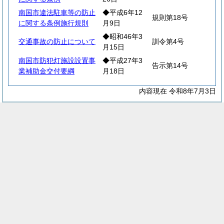
南国市違法駐車等の防止
◆平成6年12
規則第18号
に関する条例施行規則
月9日
◆昭和46年3
交通事故の防止について
訓令第4号
月15日
南国市防犯灯施設設置事
◆平成27年3
告示第14号
業補助金交付要綱
月18日
内容現在 令和8年7月3日