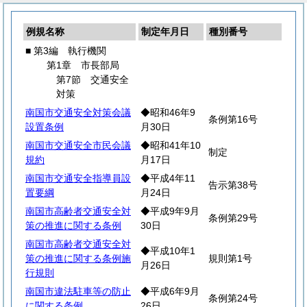
例規名称
制定年月日
種別番号
■ 第3編 執行機関
第1章 市長部局
第7節 交通安全
対策
南国市交通安全対策会議
◆昭和46年9
条例第16号
設置条例
月30日
南国市交通安全市民会議
◆昭和41年10
制定
規約
月17日
南国市交通安全指導員設
◆平成4年11
告示第38号
置要綱
月24日
南国市高齢者交通安全対
◆平成9年9月
条例第29号
策の推進に関する条例
30日
南国市高齢者交通安全対
◆平成10年1
策の推進に関する条例施
規則第1号
月26日
行規則
南国市違法駐車等の防止
◆平成6年9月
条例第24号
に関する条例
26日