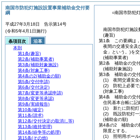
南国市防犯灯施設設置事業補助金交付要
綱
○南国市防犯
平成27年3月18日 告示第14号
南国市防犯灯施設費
(令和5年4月1日施行)
(趣旨)
第1条
この要綱は
条項目次
沿革
夜間の交通安全及
本則
金」という。)
を交
第1条
(趣旨)
(補助事業者)
第2条
(補助事業者)
第2条
補助金の交
第3条
(補助対象施設)
(補助対象施設)
第4条
(対象工事)
第3条
補助金の交
第4条の2
(補助金の額)
(1)
夜間交通安全
第5条
(交付申請)
(2)
防犯上必要で
第6条
(交付決定)
(対象工事)
第7条
(変更等承認申請)
第4条
補助金の交
第8条
(変更等承認)
住民基本台帳に記
第9条
(実績報告)
(1)
新たに防犯灯
第10条
(確定)
(2)
既設防犯灯一
第11条
(請求)
(補助金の額)
第12条
(交付決定の取消し等)
第4条の2
補助金の
第13条
(維持管理)
限度とする。
第14条
(紛争等の処理)
(1)
照明用ポール
第15条
(その他)