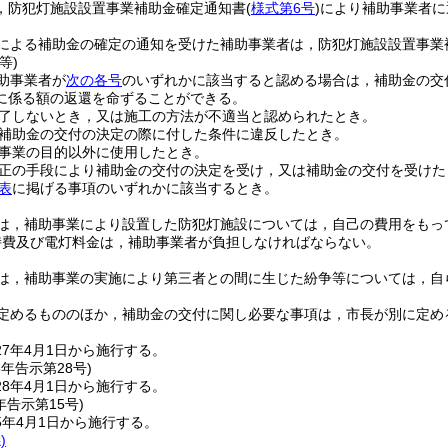
，防犯灯施設設置事業補助金確定通知書
(
様式第6号
)
により補助事業者に
による補助金の確定の通知を受けた補助事業者は，防犯灯施設設置事業
等)
助事業者が
次の各号
のいずれかに該当すると認める場合は，補助金の交
に係る額の返還を命ずることができる。
了しないとき，又は施工の方法が不適当と認められたとき。
補助金の交付の決定の際に付した条件に違反したとき。
事業の目的以外に使用したとき。
正の手段により補助金の交付の決定を受け，又は補助金の交付を受けた
表
に掲げる事項のいずれかに該当するとき。
は，補助事業により設置した防犯灯施設については，自己の費用をもっ
持費及び電灯料金は，補助事業者が負担しなければならない。
は，補助事業の実施により第三者との間に生じた紛争等については，自
定めるもののほか，補助金の交付に関し必要な事項は，市長が別に定め
7年4月1日から施行する。
8年
告示第28号)
8年4月1日から施行する。
年
告示第15号)
5年4月1日から施行する。
)