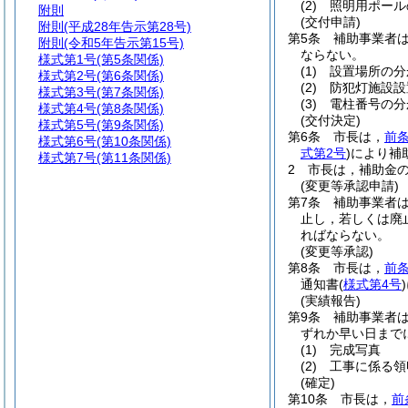
(2)
照明用ポール
附則
(交付申請)
附則
(平成28年告示第28号)
第5条
補助事業者
附則
(令和5年告示第15号)
ならない。
様式第1号
(第5条関係)
(1)
設置場所の分
様式第2号
(第6条関係)
(2)
防犯灯施設設
様式第3号
(第7条関係)
(3)
電柱番号の分
様式第4号
(第8条関係)
(交付決定)
様式第5号
(第9条関係)
第6条
市長は，
前
様式第6号
(第10条関係)
式第2号
)
により補
様式第7号
(第11条関係)
2
市長は，補助金
(変更等承認申請)
第7条
補助事業者
止し，若しくは廃
ればならない。
(変更等承認)
第8条
市長は，
前
通知書
(
様式第4号
)
(実績報告)
第9条
補助事業者
ずれか早い日まで
(1)
完成写真
(2)
工事に係る領
(確定)
第10条
市長は，
前