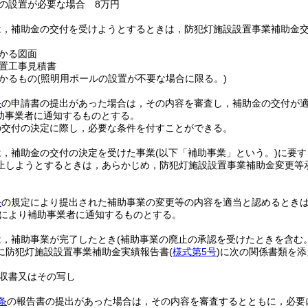
の設置が必要な場合 8万円
は，補助金の交付を受けようとするときは，防犯灯施設設置事業補助金
かる図面
置工事見積書
かるもの
(照明用ポールの設置が不要な場合に限る。)
条
の申請書の提出があった場合は，その内容を審査し，補助金の交付が
助事業者に通知するものとする。
の交付の決定に際し，必要な条件を付すことができる。
は，補助金の交付の決定を受けた事業
(以下「補助事業」という。)
に要す
止しようとするときは，あらかじめ，防犯灯施設設置事業補助金変更等
条
の規定により提出された補助事業の変更等の内容を適当と認めるとき
により補助事業者に通知するものとする。
は，補助事業が完了したとき
(補助事業の廃止の承認を受けたときを含む。
に防犯灯施設設置事業補助金実績報告書
(
様式第5号
)
に次の関係書類を添
収書又はその写し
条
の報告書の提出があった場合は，その内容を審査するとともに，必要