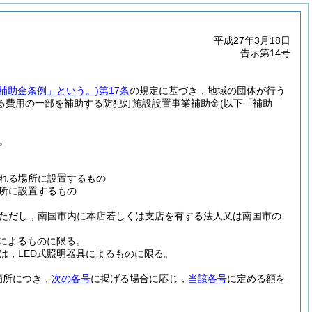
平成27年3月18日
告示第14号
「補助金条例」という。)
第17条
の規定に基づき，地域の団体が行う
る費用の一部を補助する防犯灯施設設置事業補助金
(以下「補助
。
れる場所に設置するもの
所に設置するもの
ただし，南国市内に本店若しくは支店を有する法人又は南国市の
具によるものに限る。
は，LED式照明器具によるものに限る。
箇所につき，
次の各号
に掲げる場合に応じ，
当該各号
に定める額を