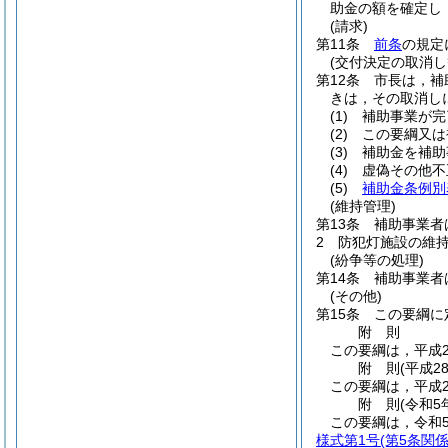
助金の額を確定し
(請求)
第11条
前条
の規定
(交付決定の取消し
第12条
市長は，補
きは，その取消し
(1)
補助事業が完
(2)
この要綱又は
(3)
補助金を補助
(4)
虚偽その他不
(5)
補助金条例別
(維持管理)
第13条
補助事業者
2
防犯灯施設の維
(紛争等の処理)
第14条
補助事業者
(その他)
第15条
この要綱に
附
則
この要綱は，平成2
附
則
(平成2
この要綱は，平成2
附
則
(令和5
この要綱は，令和
様式第1号
(第5条関係