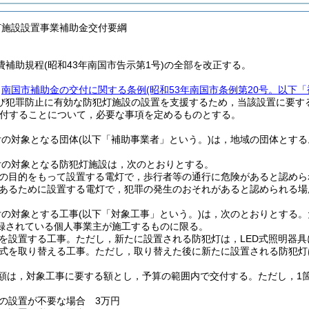
灯施設設置事業補助金交付要綱
補助規程(昭和43年南国市告示第1号)の全部を改正する。
，
南国市補助金の交付に関する条例
(昭和53年南国市条例第20号。以下
び犯罪防止に有効な防犯灯施設の設置を支援するため，当該設置に要す
付することについて，必要な事項を定めるものとする。
付の対象となる団体
(以下「補助事業者」という。)
は，地域の団体とする
付の対象となる防犯灯施設は，次のとおりとする。
の目的をもって設置する電灯で，歩行者等の通行に危険があると認めら
あるために設置する電灯で，犯罪の発生のおそれがあると認められる場
付の対象とする工事
(以下「対象工事」という。)
は，次のとおりとする。
録されている個人事業主が施工するものに限る。
を設置する工事。
ただし，新たに設置される防犯灯は，LED式照明器
式を取り替える工事。
ただし，取り替えた後に新たに設置される防犯灯
額は，対象工事に要する額とし，予算の範囲内で交付する。
ただし，1
の設置が不要な場合 3万円