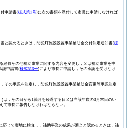
交付申請書
(
様式第1号
)
に次の書類を添付して市長に申請しなければ
適当と認めるときは，防犯灯施設設置事業補助金交付決定通知書
(
様
る経費その他補助事業に関する内容を変更し，又は補助事業を中
承認申請書
(
様式第3号
)
により市長に申請し，その承認を受けなけ
は，その承認を決定し，防犯灯施設設置事業補助金変更等承認決定
)
は，その日から1箇月を経過する日又は当該年度の3月末日のい
えて市長に報告しなければならない。
に応じて実地に検査し，補助事業の成果が適当と認めるときは，補