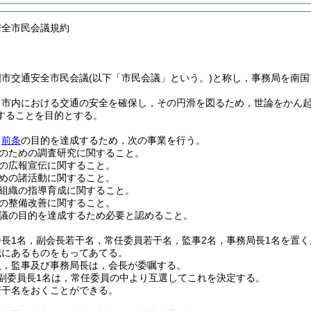
安全市民会議規約
国市交通安全市民会議
(以下「市民会議」という。)
と称し，事務局を南国
，市内における交通の安全を確保し，その円滑を図るため，世論をかん
することを目的とする。
，
前条
の目的を達成するため，次の事業を行う。
のための調査研究に関すること。
の広報宣伝に関すること。
めの諸活動に関すること。
組織の指導育成に関すること。
の整備改善に関すること。
議の目的を達成するため必要と認めること。
長1名，副会長若干名，常任委員若干名，監事2名，事務局長1名を置く
職にあるものをもってあてる。
員，監事及び事務局長は，会長が委嘱する。
副委員長1名は，常任委員の中より互選してこれを決定する。
若干名をおくことができる。