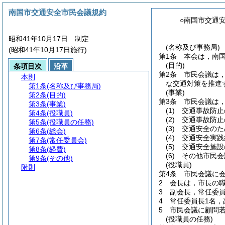
南国市交通安全市民会議規約
○南国市交通
昭和41年10月17日 制定
(名称及び事務局)
(昭和41年10月17日施行)
第1条
本会は，南
(目的)
条項目次
沿革
第2条
市民会議は
本則
な交通対策を推進
第1条
(名称及び事務局)
(事業)
第2条
(目的)
第3条
市民会議は
第3条
(事業)
(1)
交通事故防止
第4条
(役職員)
(2)
交通事故防止
第5条
(役職員の任務)
(3)
交通安全のた
第6条
(総会)
(4)
交通安全実践
第7条
(常任委員会)
(5)
交通安全施設
第8条
(経費)
(6)
その他市民会
第9条
(その他)
(役職員)
附則
第4条
市民会議に会
2
会長は，市長の
3
副会長，常任委
4
常任委員長1名，
5
市民会議に顧問
(役職員の任務)