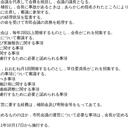
民会議を代表して会務を統括し，会議の議長となる。
を補佐し，会長に事故があるときは，あらかじめ指名されたところによ
議に出席し，審議に参加する。
議の経理状況を監査する。
長の命を受けて市民会議の庶務を処理する。
総会は，毎年2回以上開催するものとし，会長がこれを招集する。
項について審議する。
び実施報告に関する事項
に関する事項
関する事項
遂行するために必要と認められる事項
は，おおむね月1回開催するものとし，常任委員長がこれを招集する。
次の事項について審議する。
べき事項
施計画に関する事項
連絡調整に関する事項
遂行するために必要と認められる事項
運営に要する経費は，補助金及び寄附金等をもってあてる。
定めるもののほか，市民会議の運営について必要な事項は，会長が定め
1年10月17日から施行する。