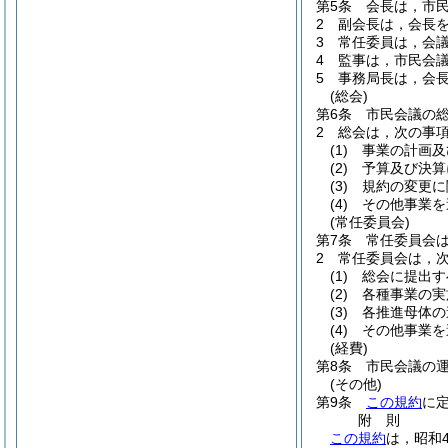
第5条
会長は，市
2
副会長は，会長
3
常任委員は，会
4
監事は，市民会
5
事務局長は，会
(総会)
第6条
市民会議の
2
総会は，次の事
(1)
事業の計画及
(2)
予算及び決算
(3)
規約の変更に
(4)
その他事業を
(常任委員会)
第7条
常任委員会
2
常任委員会は，
(1)
総会に提出す
(2)
各種事業の実
(3)
各推進母体の
(4)
その他事業を
(経費)
第8条
市民会議の
(その他)
第9条
この規約
に
附
則
この規約
は，昭和4