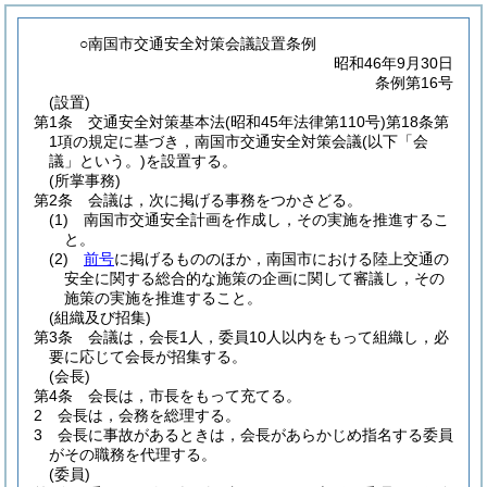
○南国市交通安全対策会議設置条例
昭和46年9月30日
条例第16号
(設置)
第1条
交通安全対策基本法
(昭和45年法律第110号)
第18条第
1項の規定に基づき，南国市交通安全対策会議
(以下「会
議」という。)
を設置する。
(所掌事務)
第2条
会議は，次に掲げる事務をつかさどる。
(1)
南国市交通安全計画を作成し，その実施を推進するこ
と。
(2)
前号
に掲げるもののほか，南国市における陸上交通の
安全に関する総合的な施策の企画に関して審議し，その
施策の実施を推進すること。
(組織及び招集)
第3条
会議は，会長1人，委員10人以内をもって組織し，必
要に応じて会長が招集する。
(会長)
第4条
会長は，市長をもって充てる。
2
会長は，会務を総理する。
3
会長に事故があるときは，会長があらかじめ指名する委員
がその職務を代理する。
(委員)