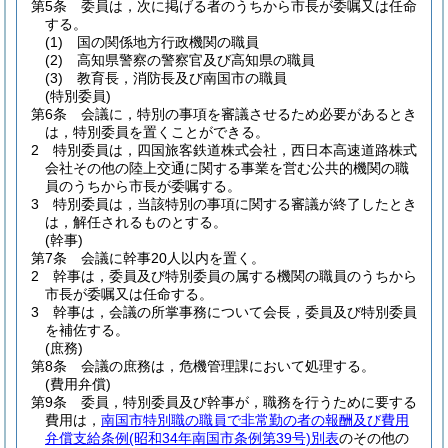
第5条
委員は，次に掲げる者のうちから市長が委嘱又は任命
する。
(1)
国の関係地方行政機関の職員
(2)
高知県警察の警察官及び高知県の職員
(3)
教育長，消防長及び南国市の職員
(特別委員)
第6条
会議に，特別の事項を審議させるため必要があるとき
は，特別委員を置くことができる。
2
特別委員は，四国旅客鉄道株式会社，西日本高速道路株式
会社その他の陸上交通に関する事業を営む公共的機関の職
員のうちから市長が委嘱する。
3
特別委員は，当該特別の事項に関する審議が終了したとき
は，解任されるものとする。
(幹事)
第7条
会議に幹事20人以内を置く。
2
幹事は，委員及び特別委員の属する機関の職員のうちから
市長が委嘱又は任命する。
3
幹事は，会議の所掌事務について会長，委員及び特別委員
を補佐する。
(庶務)
第8条
会議の庶務は，危機管理課において処理する。
(費用弁償)
第9条
委員，特別委員及び幹事が，職務を行うために要する
費用は，
南国市特別職の職員で非常勤の者の報酬及び費用
弁償支給条例
(昭和34年南国市条例第39号)
別表
のその他の