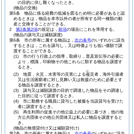
の目的に供し難くなったとき。
(物品の交換)
第5条
物品に係る経費の低減を図るため特に必要があると認
めるときは，物品を本市以外の者が所有する同一種類の動
産と交換することができる。
2
第2条第2項
の規定は，
前項
の場合にこれを準用する。
(物品の譲与又は減額譲渡)
第6条
市の所有に属する物品は，
次の各号
のいずれかに該当
するときは，これを譲与し，又は時価よりも低い価額で譲
渡することができる。
(1)
市の行う行政上の指導，取締り，普及宣伝等の必要に
より，標識，印刷物その他これらに類する物品を譲渡す
るとき。
り
(2)
地震，火災，水害等の災害による
災者，海外引揚者
罹
又は生活困窮者に対し見舞い又は救援のために必要とす
る物品を譲渡するとき。
(3)
譲与又は減額譲渡の目的で調達した物品をその調達し
た目的に従って譲渡するとき。
(4)
市に勤務する職員に貸与した被服を当該貸与を受けた
者に譲渡するとき。
(5)
再生利用の促進その他公益上の必要に基づき，他の地
方公共団体その他公共団体又は私人に物品を譲渡すると
き。
(物品の無償貸付け又は減額貸付け)
第7条
市の所有に属する物品は，
次の各号
のいずれかに該当