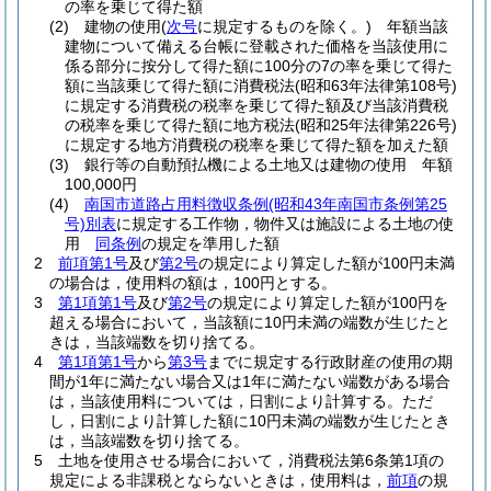
の率を乗じて得た額
(2)
建物の使用
(
次号
に規定するものを除く。)
年額当該
建物について備える台帳に登載された価格を当該使用に
係る部分に按分して得た額に100分の7の率を乗じて得た
額に当該乗じて得た額に消費税法
(昭和63年法律第108号)
に規定する消費税の税率を乗じて得た額及び当該消費税
の税率を乗じて得た額に地方税法
(昭和25年法律第226号)
に規定する地方消費税の税率を乗じて得た額を加えた額
(3)
銀行等の自動預払機による土地又は建物の使用 年額
100,000円
(4)
南国市道路占用料徴収条例
(昭和43年南国市条例第25
号)
別表
に規定する工作物，物件又は施設による土地の使
用
同条例
の規定を準用した額
2
前項第1号
及び
第2号
の規定により算定した額が100円未満
の場合は，使用料の額は，100円とする。
3
第1項第1号
及び
第2号
の規定により算定した額が100円を
超える場合において，当該額に10円未満の端数が生じたと
きは，当該端数を切り捨てる。
4
第1項第1号
から
第3号
までに規定する行政財産の使用の期
間が1年に満たない場合又は1年に満たない端数がある場合
は，当該使用料については，日割により計算する。
ただ
し，日割により計算した額に10円未満の端数が生じたとき
は，当該端数を切り捨てる。
5
土地を使用させる場合において，消費税法第6条第1項の
規定による非課税とならないときは，使用料は，
前項
の規