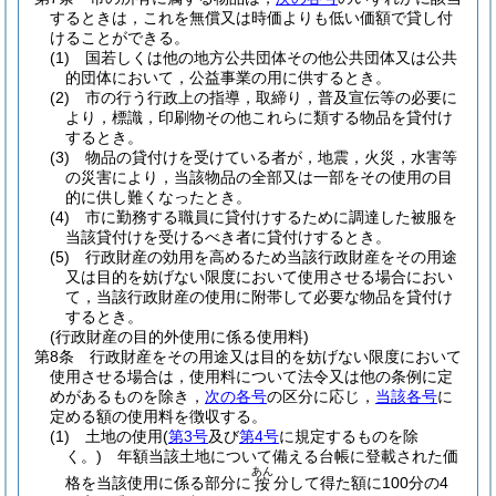
するときは，これを無償又は時価よりも低い価額で貸し付
けることができる。
(1)
国若しくは他の地方公共団体その他公共団体又は公共
的団体において，公益事業の用に供するとき。
(2)
市の行う行政上の指導，取締り，普及宣伝等の必要に
より，標識，印刷物その他これらに類する物品を貸付け
するとき。
(3)
物品の貸付けを受けている者が，地震，火災，水害等
の災害により，当該物品の全部又は一部をその使用の目
的に供し難くなったとき。
(4)
市に勤務する職員に貸付けするために調達した被服を
当該貸付けを受けるべき者に貸付けするとき。
(5)
行政財産の効用を高めるため当該行政財産をその用途
又は目的を妨げない限度において使用させる場合におい
て，当該行政財産の使用に附帯して必要な物品を貸付け
するとき。
(行政財産の目的外使用に係る使用料)
第8条
行政財産をその用途又は目的を妨げない限度において
使用させる場合は，使用料について法令又は他の条例に定
めがあるものを除き，
次の各号
の区分に応じ，
当該各号
に
定める額の使用料を徴収する。
(1)
土地の使用
(
第3号
及び
第4号
に規定するものを除
く。)
年額当該土地について備える台帳に登載された価
あん
格を当該使用に係る部分に
分して得た額に100分の4
按