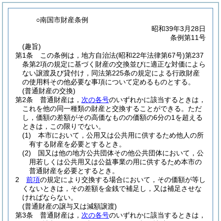
○南国市財産条例
昭和39年3月28日
条例第11号
(趣旨)
第1条
この条例は，地方自治法
(昭和22年法律第67号)
第237
条第2項の規定に基づく財産の交換並びに適正な対価によら
ない譲渡及び貸付け，同法第225条の規定による行政財産
の使用料その他必要な事項について定めるものとする。
(普通財産の交換)
第2条
普通財産は，
次の各号
のいずれかに該当するときは，
これを他の同一種類の財産と交換することができる。
ただ
し，価額の差額がその高価なものの価額の6分の1を超える
ときは，この限りでない。
(1)
本市において，公用又は公共用に供するため他人の所
有する財産を必要とするとき。
(2)
国又は他の地方公共団体その他公共団体において，公
用若しくは公共用又は公益事業の用に供するため本市の
普通財産を必要とするとき。
2
前項
の規定により交換する場合において，その価額が等し
くないときは，その差額を金銭で補足し，又は補足させな
ければならない。
(普通財産の譲与又は減額譲渡)
第3条
普通財産は，
次の各号
のいずれかに該当するときは，