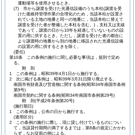
運動場等を使用させるとき。
(7)
市から譲渡を受けた光通信設備のうち本柱
(譲渡を受
けた後維持管理作業の合理化のため，当該本柱が設置さ
れている土地の地番と同一の地番に，当該本柱に替えて
譲渡を受けた者が整備した本柱を含む。)
，支柱又は支線
であって，譲渡の日から10年を経過していないものの設
置の用に供するとき。
ただし，譲渡を受けた者の都合に
より譲渡時の地番から別の地番に移設された光通信設備
の設置の用に供するときを除く。
(委任)
第10条
この条例の施行に関し必要な事項は，規則で定め
る。
附
則
1
この条例は，昭和39年4月1日から施行する。
2
次に掲げる条例は，昭和39年3月31日限り廃止する。
南国市有財産及び営造物に関する条例
(昭和34年南国市条例
第9号)
南国市契約に関する条例
(昭和34年南国市条例第29号)
附
則
(平成2年
条例第20号)
(施行期日)
1
この条例は，公布の日から施行する。
(適用区分)
2
この条例の施行に際し，現に貸し付けているものについ
て，当該貸付期間の満了するまでは，第8条の規定にかかわ
らず，なお従前の例による。