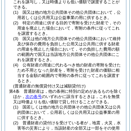
これを譲与し，又は時価よりも低い価額で譲渡することが
できる。
(1)
国又は他の地方公共団体その他公共団体において，公
用若しくは公共用又は公益事業の用に供するとき。
(2)
特定の用途に供する目的で寄附を受けた財産で，その
用途を廃止した場合において，寄附の条件に従ってこれ
を譲渡するとき。
(3)
国又は他の地方公共団体その他公共団体において維持
及び保存の費用を負担した公用又は公共用に供する財産
の用途を廃止した場合において，その負担した費用の額
の範囲内で国又は当該地方公共団体その他公共団体にこ
れを譲渡するとき。
(4)
公有財産の用途に代わるべき他の財産の寄附を受けた
ため不用となった財産を，寄附を受けた財産の価額に相
当する金額の範囲内で寄附の条件に従ってこれを譲渡す
るとき。
(普通財産の無償貸付け又は減額貸付け)
第4条
普通財産は，他の条例に特別の定めがあるものを除く
ほか，
次の各号
のいずれかに該当するときは，これを無償
又は時価よりも低い価額で貸し付けることができる。
(1)
国若しくは他の地方公共団体その他公共団体又は公共
的団体において，公用若しくは公共用又は公益事業の用
に供するとき。
(2)
普通財産の貸付けを受けている者が，地震，火災，水
害等の災害により，当該財産の全部又は一部をその使用