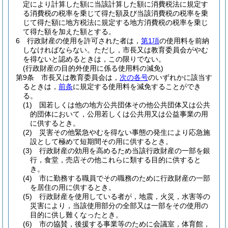
定により計算した額に当該計算した額に消費税法に規定す
る消費税の税率を乗じて得た額及び当該消費税の税率を乗
じて得た額に地方税法に規定する地方消費税の税率を乗じ
て得た額を加えた額とする。
6
行政財産の使用を許可された者は，
第1項
の使用料を前納
しなければならない。
ただし，市長又は教育委員会がやむ
を得ないと認めるときは，この限りでない。
(行政財産の目的外使用に係る使用料の減免)
第9条
市長又は教育委員会は，
次の各号
のいずれかに該当す
るときは，
前条
に規定する使用料を減免することができ
る。
(1)
国若しくは他の地方公共団体その他公共団体又は公共
的団体において，公用若しくは公共用又は公益事業の用
に供するとき。
(2)
災害その他緊急やむを得ない事態の発生により応急施
設として極めて短期間その用に供するとき。
(3)
行政財産の効用を高めるため当該行政財産の一部を銀
行，食堂，売店その他これらに類する目的に供すると
き。
(4)
市に勤務する職員でその職務のために行政財産の一部
を居住の用に供するとき。
(5)
行政財産を使用している者が，地震，火災，水害等の
災害により，当該使用部分の全部又は一部をその使用の
目的に供し難くなったとき。
(6)
市の協賛，後援する事業等のために会議室，体育館，