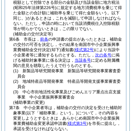
税額として控除できる部分の金額及び当該金額に地方税法
(昭和25年法律第226号)
に規定する地方消費税率を乗じて得
た金額との合計額に補助率を乗じて得た金額をいう。以下
同じ。)
があるときは，これを減額して申請しなければなら
ない。
ただし，申請の時において当該消費税仕入控除税額
等が明らかでないときは，この限りでない。
(補助金の交付決定等)
第6条
市長は，
前条
の申請書の提出があったときは，補助金
の交付の可否を決定し，その結果を南国市中小企業振興事
業費補助金交付決定
(却下)
通知書
(
様式第2号
)
により当該中
小企業者等に通知するものとする。
ただし，
次の各号
に掲
げる補助対象事業に係る決定は，
当該各号
に定める附属機
関の意見を聴取したうえで行うものとする。
(1)
新製品等研究開発事業 新製品等研究開発事業審査委
員会
(2)
地域特産品等開発事業 特産品等開発支援事業審査委
員会
(3)
中心市街地活性化事業及びごめんエリア重点出店支援
事業 中小企業振興事業審査会
(補助事業の変更)
第7条
中小企業者等は，補助金の交付の決定を受けた補助対
象事業
(以下「補助事業」という。)
について，その内容を
変更しようとするときは，あらかじめ南国市中小企業振興
事業費補助金変更承認申請書
(
様式第3号
)
を市長に提出し，
承認を受けなければならない。