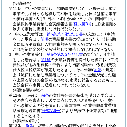
(実績報告)
第11条
中小企業者等は，補助事業が完了した場合は，補助
事業の完了日から起算して30日を経過した日又は補助事業
の実施年度の3月31日のいずれか早い日までに南国市中小
企業振興事業費補助金実績報告書
(
様式第8号
)
に必要書類を
添えて市長に提出しなければならない。
2
中小企業者等は，
第5条第2項ただし書
の規定により申請
をした場合は，
前項
の実績報告書の提出に当たり当該補助
金に係る消費税仕入控除税額等が明らかになったときは，
これを補助金の額から減額して報告しなければならない。
3
中小企業者等は，
第5条第2項ただし書
の規定により申請
をした場合は，
第1項
の実績報告書を提出した後において消
費税及び地方消費税の申告により当該補助金に係る消費税
仕入控除税額等が確定したときは，その金額
(
前項
の規定に
より減額した補助事業者については，その金額が減じた額
を上回る部分の金額)
を速やかに市長に報告するとともに，
当該金額を市長に返還しなければならない。
(補助金額の確定)
第12条
市長は，
前条
の実績報告書の提出を受けた場合は，
その内容を審査し，必要に応じて現地調査等を行い，交付
すべき補助金の額を確定し，南国市中小企業振興事業費補
助金確定通知書
(
様式第9号
)
により当該中小企業者等に通知
するものとする。
(補助金の請求)
第13条
前条
に規定する補助金の確定の通知を受けた中小企