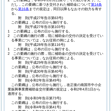
2
この要綱は，令和9年5月31日限り，その効力を失う。
た
だし，この要綱に基づき交付された補助金について
第14条
から
第16条
までの規定は，同日以降もなおその効力を有す
る。
附
則
(平成27年
告示第63号)
この要綱は，公布の日から施行する。
附
則
(平成27年
告示第103号)
1
この要綱は，公布の日から施行する。
2
この要綱の施行の際，現に補助金の交付の決定を受けてい
る事業については，なお従前の例による。
附
則
(平成28年
告示第116号)
1
この要綱は，公布の日から施行する。
2
この要綱の施行の際，現に補助金の交付の決定を受けてい
る事業については，なお従前の例による。
附
則
(平成29年
告示第80号)
この要綱は，公布の日から施行する。
附
則
(平成30年
告示第40号)
この要綱は，公布の日から施行する。
附
則
(令和2年
告示第49号)
この要綱は，公布の日から施行し，改正後の南国市中小企
業振興事業費補助金交付要綱の規定は，令和2年4月1日から
適用する。
附
則
(令和3年
告示第73号)
この要綱は，公布の日から施行する。
附
則
(令和4年
告示第41号)