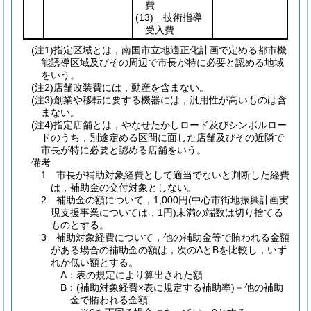
費
(13)
技術指導
受入費
(注1)指定区域とは，南国市立地適正化計画で定める都市機
能誘導区域及びその周辺で市長が特に必要と認める地域
をいう。
(注2)店舗改装費には，動産を含まない。
(注3)創業や移転に要する機器には，汎用性が高いものは含
まない。
(注4)指定店舗とは，やなせたかしロード及びシンボルロー
ドのうち，別途定める区間に面した店舗及びその近隣で
市長が特に必要と認める店舗をいう。
備考
1 市長が補助対象経費として適当でないと判断した経費
は，補助金の交付対象としない。
2 補助金の額について，1,000円(中心市街地振興計画実
現支援事業については，1円)未満の端数は切り捨てる
ものとする。
3 補助対象経費について，他の補助金等で賄われる金額
がある場合の補助金の額は，次のAとBを比較し，いず
れか低い額とする。
A：表の規定により算出された額
B：
(補助対象経費×表に規定する補助率)－他の補助
金で賄われる金額