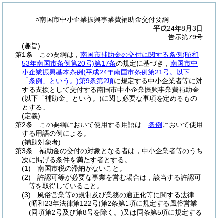
○南国市中小企業振興事業費補助金交付要綱
平成24年8月3日
告示第79号
(趣旨)
第1条
この要綱は，
南国市補助金の交付に関する条例
(昭和
53年南国市条例第20号)
第17条
の規定に基づき，
南国市中
小企業振興基本条例
(平成24年南国市条例第21号。以下
「条例」という。)
第9条第2項
に規定する中小企業者等に対
する支援として交付する南国市中小企業振興事業費補助金
(以下「補助金」という。)
に関し必要な事項を定めるもの
とする。
(定義)
第2条
この要綱において使用する用語は，
条例
において使用
する用語の例による。
(補助対象者)
第3条
補助金の交付の対象となる者は，中小企業者等のうち
次に掲げる条件を満たす者とする。
(1)
南国市税の滞納がないこと。
(2)
許認可等が必要な事業を営む場合は，該当する許認可
等を取得していること。
(3)
風俗営業等の規制及び業務の適正化等に関する法律
(昭和23年法律第122号)
第2条第1項に規定する風俗営業
(同項第2号及び第8号を除く。)
又は同条第5項に規定する