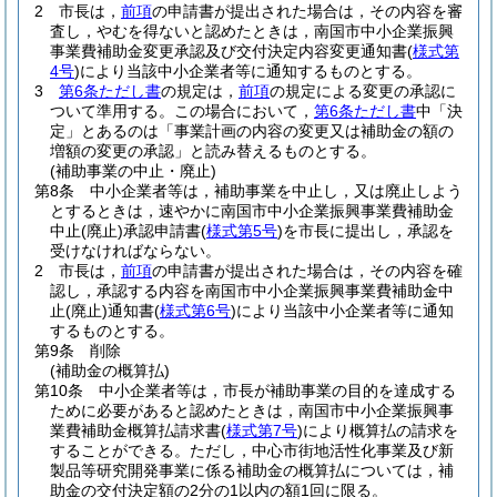
2
市長は，
前項
の申請書が提出された場合は，その内容を審
査し，やむを得ないと認めたときは，南国市中小企業振興
事業費補助金変更承認及び交付決定内容変更通知書
(
様式第
4号
)
により当該中小企業者等に通知するものとする。
3
第6条ただし書
の規定は，
前項
の規定による変更の承認に
ついて準用する。
この場合において，
第6条ただし書
中「決
定」とあるのは「事業計画の内容の変更又は補助金の額の
増額の変更の承認」と読み替えるものとする。
(補助事業の中止・廃止)
第8条
中小企業者等は，補助事業を中止し，又は廃止しよう
とするときは，速やかに南国市中小企業振興事業費補助金
中止
(廃止)
承認申請書
(
様式第5号
)
を市長に提出し，承認を
受けなければならない。
2
市長は，
前項
の申請書が提出された場合は，その内容を確
認し，承認する内容を南国市中小企業振興事業費補助金中
止
(廃止)
通知書
(
様式第6号
)
により当該中小企業者等に通知
するものとする。
第9条
削除
(補助金の概算払)
第10条
中小企業者等は，市長が補助事業の目的を達成する
ために必要があると認めたときは，南国市中小企業振興事
業費補助金概算払請求書
(
様式第7号
)
により概算払の請求を
することができる。
ただし，中心市街地活性化事業及び新
製品等研究開発事業に係る補助金の概算払については，補
助金の交付決定額の2分の1以内の額1回に限る。