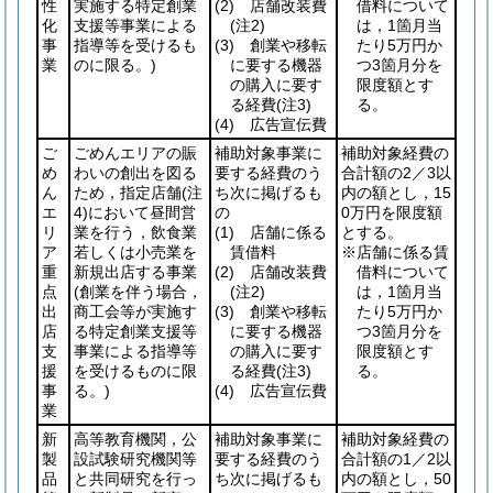
性
実施する特定創業
(2)
店舗改装費
借料について
化
支援等事業による
(注2)
は，1箇月当
事
指導等を受けるも
(3)
創業や移転
たり5万円か
業
のに限る。)
に要する機器
つ3箇月分を
の購入に要す
限度額とす
る経費
(注3)
る。
(4)
広告宣伝費
ご
ごめんエリアの賑
補助対象事業に
補助対象経費の
め
わいの創出を図る
要する経費のう
合計額の2／3以
ん
ため，指定店舗
(注
ち次に掲げるも
内の額とし，15
エ
4)
において昼間営
の
0万円を限度額
リ
業を行う，飲食業
(1)
店舗に係る
とする。
ア
若しくは小売業を
賃借料
※店舗に係る賃
重
新規出店する事業
(2)
店舗改装費
借料について
点
(創業を伴う場合，
(注2)
は，1箇月当
出
商工会等が実施す
(3)
創業や移転
たり5万円か
店
る特定創業支援等
に要する機器
つ3箇月分を
支
事業による指導等
の購入に要す
限度額とす
援
を受けるものに限
る経費
(注3)
る。
事
る。)
(4)
広告宣伝費
業
新
高等教育機関，公
補助対象事業に
補助対象経費の
製
設試験研究機関等
要する経費のう
合計額の1／2以
品
と共同研究を行っ
ち次に掲げるも
内の額とし，50