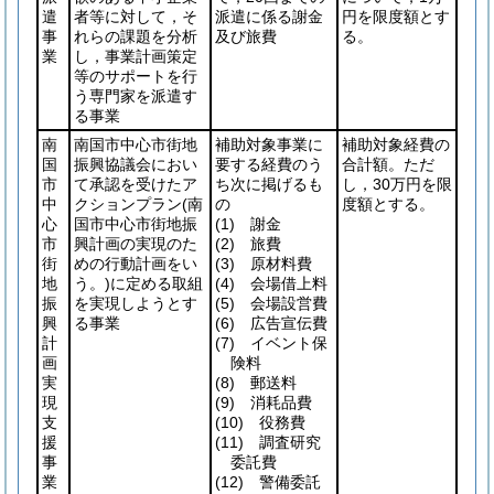
遣
者等に対して，そ
派遣に係る謝金
円を限度額とす
事
れらの課題を分析
及び旅費
る。
業
し，事業計画策定
等のサポートを行
う専門家を派遣す
る事業
南
南国市中心市街地
補助対象事業に
補助対象経費の
国
振興協議会におい
要する経費のう
合計額。ただ
市
て承認を受けたア
ち次に掲げるも
し，30万円を限
中
クションプラン
(南
の
度額とする。
心
国市中心市街地振
(1)
謝金
市
興計画の実現のた
(2)
旅費
街
めの行動計画をい
(3)
原材料費
地
う。)
に定める取組
(4)
会場借上料
振
を実現しようとす
(5)
会場設営費
興
る事業
(6)
広告宣伝費
計
(7)
イベント保
画
険料
実
(8)
郵送料
現
(9)
消耗品費
支
(10)
役務費
援
(11)
調査研究
事
委託費
業
(12)
警備委託