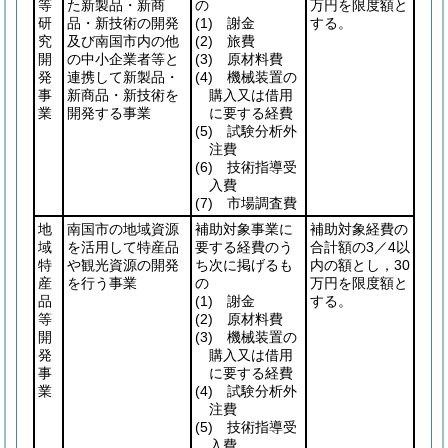
等
た新製品・新商
の
万円を限度額と
研
品・新技術の開発
(1)
謝金
する。
究
及び南国市内の他
(2)
旅費
開
の中小企業者等と
(3)
原材料費
発
連携して新製品・
(4)
機械装置の
事
新商品・新技術を
購入又は借用
業
開発する事業
に要する経費
(5)
試験分析外
注費
(6)
技術指導受
入費
(7)
市場調査費
地
南国市の地域資源
補助対象事業に
補助対象経費の
域
を活用して特産品
要する経費のう
合計額の3／4以
特
や観光資源の開発
ち次に掲げるも
内の額とし，30
産
を行う事業
の
万円を限度額と
品
(1)
謝金
する。
等
(2)
原材料費
開
(3)
機械装置の
発
購入又は借用
事
に要する経費
業
(4)
試験分析外
注費
(5)
技術指導受
入費