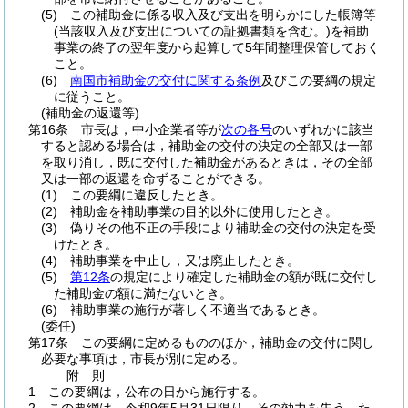
(5)
この補助金に係る収入及び支出を明らかにした帳簿等
(当該収入及び支出についての証拠書類を含む。)
を補助
事業の終了の翌年度から起算して5年間整理保管しておく
こと。
(6)
南国市補助金の交付に関する条例
及びこの要綱の規定
に従うこと。
(補助金の返還等)
第16条
市長は，中小企業者等が
次の各号
のいずれかに該当
すると認める場合は，補助金の交付の決定の全部又は一部
を取り消し，既に交付した補助金があるときは，その全部
又は一部の返還を命ずることができる。
(1)
この要綱に違反したとき。
(2)
補助金を補助事業の目的以外に使用したとき。
(3)
偽りその他不正の手段により補助金の交付の決定を受
けたとき。
(4)
補助事業を中止し，又は廃止したとき。
(5)
第12条
の規定により確定した補助金の額が既に交付し
た補助金の額に満たないとき。
(6)
補助事業の施行が著しく不適当であるとき。
(委任)
第17条
この要綱に定めるもののほか，補助金の交付に関し
必要な事項は，市長が別に定める。
附
則
1
この要綱は，公布の日から施行する。