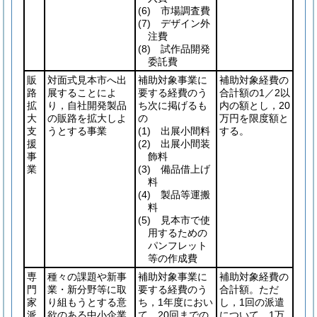
(6)
市場調査費
(7)
デザイン外
注費
(8)
試作品開発
委託費
販
対面式見本市へ出
補助対象事業に
補助対象経費の
路
展することによ
要する経費のう
合計額の1／2以
拡
り，自社開発製品
ち次に掲げるも
内の額とし，20
大
の販路を拡大しよ
の
万円を限度額と
支
うとする事業
(1)
出展小間料
する。
援
(2)
出展小間装
事
飾料
業
(3)
備品借上げ
料
(4)
製品等運搬
料
(5)
見本市で使
用するための
パンフレット
等の作成費
専
種々の課題や新事
補助対象事業に
補助対象経費の
門
業・新分野等に取
要する経費のう
合計額。ただ
家
り組もうとする意
ち，1年度におい
し，1回の派遣
派
欲のある中小企業
て，20回までの
について，1万