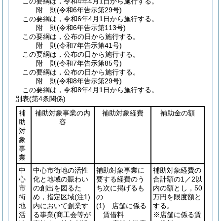
この要綱は，令和4年4月1日から施行する。
附
則
(令和6年
告示第29号)
この要綱は，令和6年4月1日から施行する。
附
則
(令和6年
告示第113号)
この要綱は，公布の日から施行する。
附
則
(令和7年
告示第41号)
この要綱は，公布の日から施行する。
附
則
(令和7年
告示第85号)
この要綱は，公布の日から施行する。
附
則
(令和8年
告示第29号)
この要綱は，令和8年4月1日から施行する。
別表
(第4条関係)
補
補助対象事業の内
補助対象経費
補助金の額
助
容
対
象
事
業
中
中心市街地の活性
補助対象事業に
補助対象経費の
心
化と地域の賑わい
要する経費のう
合計額の1／2以
市
の創出を図るた
ち次に掲げるも
内の額とし，50
街
め，指定区域
(注1)
の
万円を限度額と
地
内において創業す
(1)
店舗に係る
する。
活
る事業
(商工会等が
賃借料
※店舗に係る賃