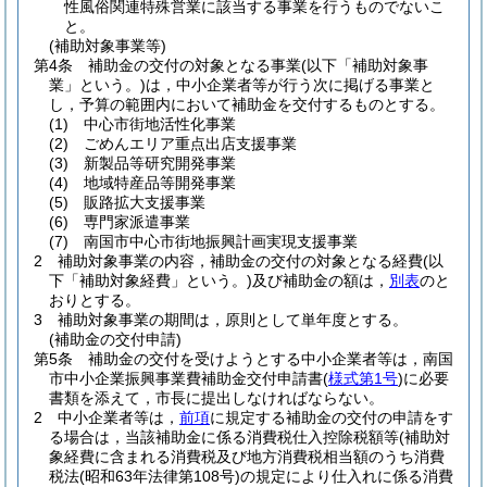
性風俗関連特殊営業に該当する事業を行うものでないこ
と。
(補助対象事業等)
第4条
補助金の交付の対象となる事業
(以下「補助対象事
業」という。)
は，中小企業者等が行う次に掲げる事業と
し，予算の範囲内において補助金を交付するものとする。
(1)
中心市街地活性化事業
(2)
ごめんエリア重点出店支援事業
(3)
新製品等研究開発事業
(4)
地域特産品等開発事業
(5)
販路拡大支援事業
(6)
専門家派遣事業
(7)
南国市中心市街地振興計画実現支援事業
2
補助対象事業の内容，補助金の交付の対象となる経費
(以
下「補助対象経費」という。)
及び補助金の額は，
別表
のと
おりとする。
3
補助対象事業の期間は，原則として単年度とする。
(補助金の交付申請)
第5条
補助金の交付を受けようとする中小企業者等は，南国
市中小企業振興事業費補助金交付申請書
(
様式第1号
)
に必要
書類を添えて，市長に提出しなければならない。
2
中小企業者等は，
前項
に規定する補助金の交付の申請をす
る場合は，当該補助金に係る消費税仕入控除税額等
(補助対
象経費に含まれる消費税及び地方消費税相当額のうち消費
税法
(昭和63年法律第108号)
の規定により仕入れに係る消費