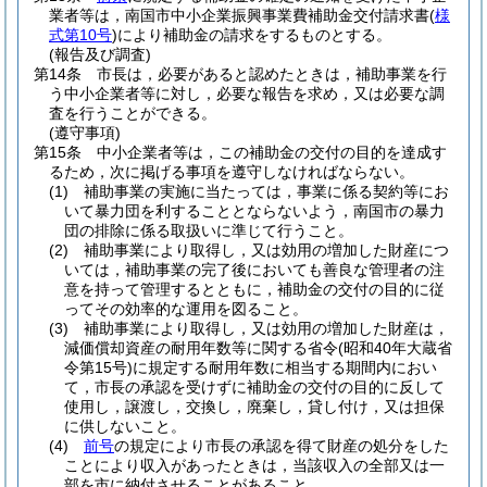
業者等は，南国市中小企業振興事業費補助金交付請求書
(
様
式第10号
)
により補助金の請求をするものとする。
(報告及び調査)
第14条
市長は，必要があると認めたときは，補助事業を行
う中小企業者等に対し，必要な報告を求め，又は必要な調
査を行うことができる。
(遵守事項)
第15条
中小企業者等は，この補助金の交付の目的を達成す
るため，次に掲げる事項を遵守しなければならない。
(1)
補助事業の実施に当たっては，事業に係る契約等にお
いて暴力団を利することとならないよう，南国市の暴力
団の排除に係る取扱いに準じて行うこと。
(2)
補助事業により取得し，又は効用の増加した財産につ
いては，補助事業の完了後においても善良な管理者の注
意を持って管理するとともに，補助金の交付の目的に従
ってその効率的な運用を図ること。
(3)
補助事業により取得し，又は効用の増加した財産は，
減価償却資産の耐用年数等に関する省令
(昭和40年大蔵省
令第15号)
に規定する耐用年数に相当する期間内におい
て，市長の承認を受けずに補助金の交付の目的に反して
使用し，譲渡し，交換し，廃棄し，貸し付け，又は担保
に供しないこと。
(4)
前号
の規定により市長の承認を得て財産の処分をした
ことにより収入があったときは，当該収入の全部又は一
部を市に納付させることがあること。