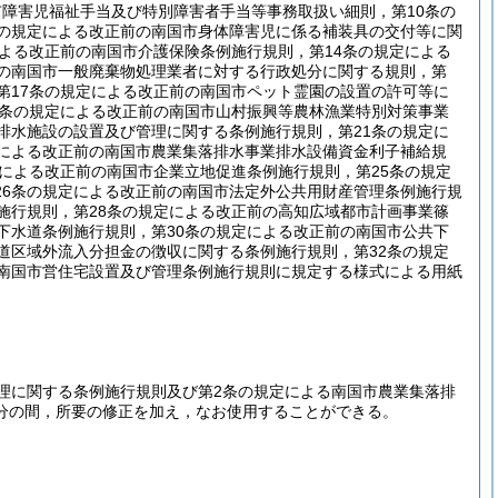
障害児福祉手当及び特別障害者手当等事務取扱い細則，第10条の
条の規定による改正前の南国市身体障害児に係る補装具の交付等に関
による改正前の南国市介護保険条例施行規則，第14条の規定による
前の南国市一般廃棄物処理業者に対する行政処分に関する規則，第
第17条の規定による改正前の南国市ペット霊園の設置の許可等に
9条の規定による改正前の南国市山村振興等農林漁業特別対策事業
排水施設の設置及び管理に関する条例施行規則，第21条の規定に
定による改正前の南国市農業集落排水事業排水設備資金利子補給規
定による改正前の南国市企業立地促進条例施行規則，第25条の規定
26条の規定による改正前の南国市法定外公共用財産管理条例施行規
施行規則，第28条の規定による改正前の高知広域都市計画事業篠
下水道条例施行規則，第30条の規定による改正前の南国市公共下
道区域外流入分担金の徴収に関する条例施行規則，第32条の規定
の南国市営住宅設置及び管理条例施行規則に規定する様式による用紙
理に関する条例施行規則及び第2条の規定による南国市農業集落排
分の間，所要の修正を加え，なお使用することができる。