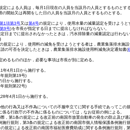
規定による人員は，毎月1日現在の人員を当該月の人員とするものとす
用の開始又は再開をした日の人員を当該月の人員とするものとする。
第1項第3号
又は
第4号
の規定により，使用水量の減量認定を受けようと
第9号
)
を市長が指定する日までに提出しなければならない。
指定日までに提出されなかったときは，汚水排除量の減量認定は行わな
)
の規定により，使用料の減免を受けようとする者は，農業集落排水施設
申請の可否を決定したときは，農業集落排水施設使用料減免決定通知書
(
定めるもののほか，必要な事項は市長が別に定める。
1年4月1日から施行する。
9年
規則第19号)
の日から施行する。
8年
規則第22号)
28年4月1日から施行する。
の他の行為又は不作為についての不服申立てに関する手続であってこの
に係る行政庁の不作為に係るものについては，なお従前の例による。
の際，第1条の規定による改正前の南国市放置自動車の発生の防止及び適
例施行規則，第3条の規定による改正前の南国市個人情報保護条例施行
条の規定による改正前の南国市福祉医療費助成に関する条例施行規則，第