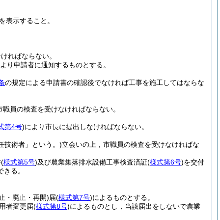
を表示すること。
なければならない。
より申請者に通知するものとする。
条
の規定による申請書の確認後でなければ工事を施工してはならな
市職員の検査を受けなければならない。
式第4号
)
により市長に提出しなければならない。
任技術者」という。)
立会いの上，市職員の検査を受けなければな
書
(
様式第5号
)
及び農業集落排水設備工事検査済証
(
様式第6号
)
を交付
できる。
止・廃止・再開)
届
(
様式第7号
)
によるものとする。
用者変更届
(
様式第8号
)
によるものとし，当該届出をしないで農業