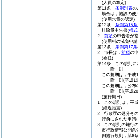
(人員の算定)
第11条
条例別表
の
場合は，施設の使
(使用水量の認定)
第12条
条例第15条
排除量申告書
(
様式
2
前項
の申告者が
(使用料の減免申請
第13条
条例第17条
2
市長は，
前項
の
(委任)
第14条
この規則に
附
則
この規則は，平成1
附
則
(平成1
この規則は，公布
附
則
(平成2
(施行期日)
1
この規則は，平成
(経過措置)
2
行政庁の処分そ
行前にされた申請
3
この規則の施行
市行政情報公開条
例施行規則，第6