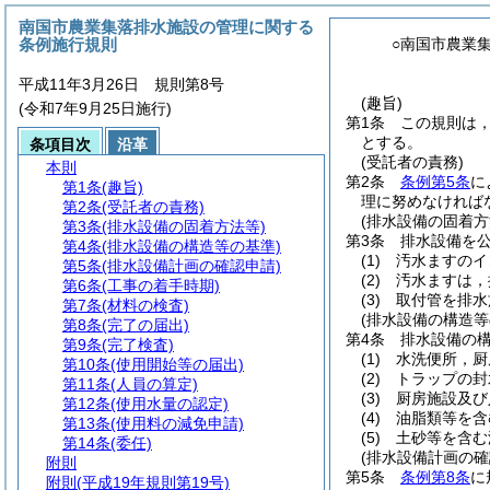
南国市農業集落排水施設の管理に関する
条例施行規則
○南国市農業
平成11年3月26日 規則第8号
(趣旨)
(令和7年9月25日施行)
第1条
この規則は
とする。
条項目次
沿革
(受託者の責務)
本則
第2条
条例第5条
に
第1条
(趣旨)
理に努めなければ
第2条
(受託者の責務)
(排水設備の固着方
第3条
(排水設備の固着方法等)
第3条
排水設備を
第4条
(排水設備の構造等の基準)
(1)
汚水ますのイ
第5条
(排水設備計画の確認申請)
(2)
汚水ますは，
第6条
(工事の着手時期)
(3)
取付管を排水
第7条
(材料の検査)
(排水設備の構造等
第8条
(完了の届出)
第4条
排水設備の
第9条
(完了検査)
(1)
水洗便所，厨
第10条
(使用開始等の届出)
(2)
トラップの封
第11条
(人員の算定)
(3)
厨房施設及び
第12条
(使用水量の認定)
(4)
油脂類等を含
第13条
(使用料の減免申請)
(5)
土砂等を含む
第14条
(委任)
(排水設備計画の確
附則
第5条
条例第8条
に
附則
(平成19年規則第19号)