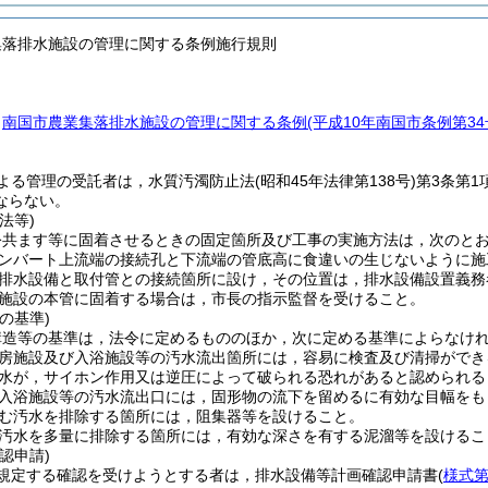
集落排水施設の管理に関する条例施行規則
，
南国市農業集落排水施設の管理に関する条例
(平成10年南国市条例第3
よる管理の受託者は，水質汚濁防止法
(昭和45年法律第138号)
第3条第
ならない。
法等)
公共ます等に固着させるときの固定箇所及び工事の実施方法は，次のと
ンバート上流端の接続孔と下流端の管底高に食違いの生じないように施
排水設備と取付管との接続箇所に設け，その位置は，排水設備設置義務
施設の本管に固着する場合は，市長の指示監督を受けること。
の基準)
構造等の基準は，法令に定めるもののほか，次に定める基準によらなけ
房施設及び入浴施設等の汚水流出箇所には，容易に検査及び清掃ができ
水が，サイホン作用又は逆圧によって破られる恐れがあると認められる
入浴施設等の汚水流出口には，固形物の流下を留めるに有効な目幅をも
む汚水を排除する箇所には，阻集器等を設けること。
汚水を多量に排除する箇所には，有効な深さを有する泥溜等を設けるこ
認申請)
規定する確認を受けようとする者は，排水設備等計画確認申請書
(
様式第