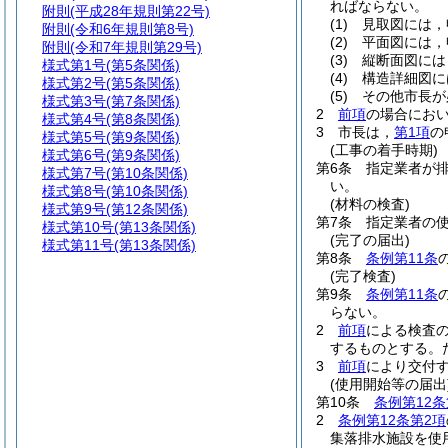
ればならない。
附則
(平成28年規則第22号)
(1)
見取図には，
附則
(令和6年規則第8号)
(2)
平面図には，
附則
(令和7年規則第29号)
(3)
縦断面図には
様式第1号
(第5条関係)
(4)
構造詳細図に
様式第2号
(第5条関係)
(5)
その他市長が
様式第3号
(第7条関係)
2
前項
の場合にお
様式第4号
(第8条関係)
3
市長は，
第1項
の
様式第5号
(第9条関係)
(工事の着手時期)
様式第6号
(第9条関係)
第6条
指定業者が
様式第7号
(第10条関係)
い。
様式第8号
(第10条関係)
(材料の検査)
様式第9号
(第12条関係)
第7条
指定業者の
様式第10号
(第13条関係)
(完了の届出)
様式第11号
(第13条関係)
第8条
条例第11条
(完了検査)
第9条
条例第11条
らない。
2
前項
による検査
するものとする。
3
前項
により交付
(使用開始等の届出
第10条
条例第12条
2
条例第12条第2項
集落排水施設を使