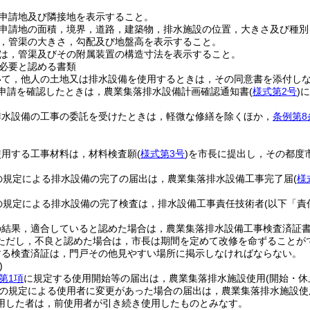
申請地及び隣接地を表示すること。
申請地の面積，境界，道路，建築物，排水施設の位置，大きさ及び種別
，管渠の大きさ，勾配及び地盤高を表示すること。
は，管渠及びその附属装置の構造寸法を表示すること。
必要と認める書類
いて，他人の土地又は排水設備を使用するときは，その同意書を添付し
申請を確認したときは，農業集落排水設備計画確認通知書
(
様式第2号
)
に
排水設備の工事の委託を受けたときは，軽微な修繕を除くほか，
条例第8
使用する工事材料は，材料検査願
(
様式第3号
)
を市長に提出し，その都度
の規定による排水設備の完了の届出は，農業集落排水設備工事完了届
(
様
の規定による排水設備の完了検査は，排水設備工事責任技術者
(以下「責
の結果，適合していると認めた場合は，農業集落排水設備工事検査済証
ただし，不良と認めた場合は，市長は期間を定めて改修を命ずることが
する検査済証は，門戸その他見やすい場所に掲示しなければならない。
)
第1項
に規定する使用開始等の届出は，農業集落排水施設使用
(開始・休
の規定による使用者に変更があった場合の届出は，農業集落排水施設使
用した者は，前使用者が引き続き使用したものとみなす。