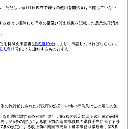
る。
ただし，毎月1日現在で施設の使用を開始又は再開していない
する者は，排除した汚水の量及び算出根拠を記載した農業集落汚水
い。
使用料減免申請書
(
様式第10号
)
により，申請しなければならない。
様式第11号
)
により通知するものとする。
規則の施行前にされた行政庁の処分その他の行為又はこの規則の施
正な処理に関する条例施行規則，第2条の規定による改正前の南国
規則，第5条の規定による改正前の南国市職員の退職手当に関する条
7条の規定による改正前の南国市児童手当等事務取扱規則，第8条