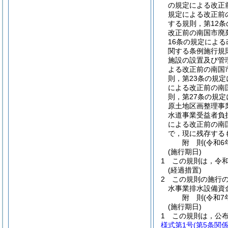
の規定による改正
規定による改正前
する規則，第12
改正前の南国市廃
16条の規定によ
関する条例施行規
施設の設置及び管
よる改正前の南国
則，第23条の規
による改正前の南
則，第27条の規
原土地区画整理事
水道事業受益者負
による改正前の南
で，現に残存する
附
則
(令和6
(施行期日)
1
この規則は，令和
(経過措置)
2
この規則の施行
水事業排水設備資
附
則
(令和7
(施行期日)
1
この規則は，公
様式第1号
(第5条関係