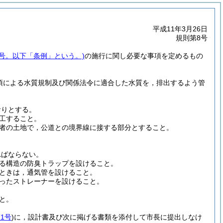
平成11年3月26日
規則第8号
4号。以下「条例」という。)
の施行に関し必要な事項を定めるもの
1項による水質規制及び関係法令に適合した水質を，排出するよう管
おりとする。
工すること。
者の土地で，公道との境界線に接する部分とすること。
ればならない。
る構造の防臭トラップを設けること。
ときは，通気管を設けること。
ったストレーナーを設けること。
と。
1号
)
に，設計書及び次に掲げる書類を添付して市長に提出しなけ