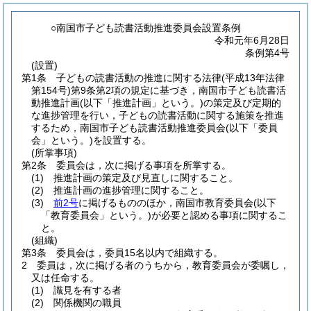
○南国市子ども読書活動推進委員会設置条例
令和元年6月28日
条例第4号
(設置)
第1条
子どもの読書活動の推進に関する法律
(平成13年法律
第154号)
第9条第2項の規定に基づき，南国市子ども読書活
動推進計画
(以下「推進計画」という。)
の策定及び定期的
な進捗管理を行い，子どもの読書活動に関する施策を推進
するため，南国市子ども読書活動推進委員会
(以下「委員
会」という。)
を設置する。
(所掌事項)
第2条
委員会は，次に掲げる事項を所掌する。
(1)
推進計画の策定及び見直しに関すること。
(2)
推進計画の進捗管理に関すること。
(3)
前2号
に掲げるもののほか，南国市教育委員会
(以下
「教育委員会」という。)
が必要と認める事項に関するこ
と。
(組織)
第3条
委員会は，委員15名以内で組織する。
2
委員は，次に掲げる者のうちから，教育委員会が委嘱し，
又は任命する。
(1)
識見を有する者
(2)
関係機関の職員