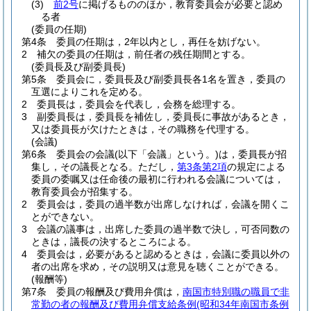
(3)
前2号
に掲げるもののほか，教育委員会が必要と認め
る者
(委員の任期)
第4条
委員の任期は，2年以内とし，再任を妨げない。
2
補欠の委員の任期は，前任者の残任期間とする。
(委員長及び副委員長)
第5条
委員会に，委員長及び副委員長各1名を置き，委員の
互選によりこれを定める。
2
委員長は，委員会を代表し，会務を総理する。
3
副委員長は，委員長を補佐し，委員長に事故があるとき，
又は委員長が欠けたときは，その職務を代理する。
(会議)
第6条
委員会の会議
(以下「会議」という。)
は，委員長が招
集し，その議長となる。
ただし，
第3条第2項
の規定による
委員の委嘱又は任命後の最初に行われる会議については，
教育委員会が招集する。
2
委員会は，委員の過半数が出席しなければ，会議を開くこ
とができない。
3
会議の議事は，出席した委員の過半数で決し，可否同数の
ときは，議長の決するところによる。
4
委員会は，必要があると認めるときは，会議に委員以外の
者の出席を求め，その説明又は意見を聴くことができる。
(報酬等)
第7条
委員の報酬及び費用弁償は，
南国市特別職の職員で非
常勤の者の報酬及び費用弁償支給条例
(昭和34年南国市条例