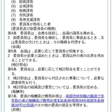
(4)
財政課長
(5)
企画課長
(6)
税務課長
(7)
市民課長
(8)
長寿支援課長
(9)
委員長が指名した者
(委員長及び副委員長の職務)
第4条
委員長は，会務を統括し，会議の議長を務める。
2
副委員長は，委員長を補佐し，委員長に事故あるとき，又
は委員長が欠けたときは，その職務を代理する。
(会議)
第5条
会議は，必要に応じて委員長が招集する。
2
委員長が必要と認めたときは，委員以外の者の出席を求め
ることができる。
(検討部会)
第6条
委員会は，必要に応じて検討部会を置くことができ
る。
2
検討部会は，委員長から付託された事案について，必要な
調査研究を行う。
3
検討部会の組織及び運営については，委員長が定める。
(報酬等)
第7条
委員の報酬及び費用弁償は，
南国市特別職の職員で非
常勤の者の報酬及び費用弁償支給条例
(昭和34年南国市条例
第39号)
の別表
のその他の委員の規定を準用する。
(庶務)