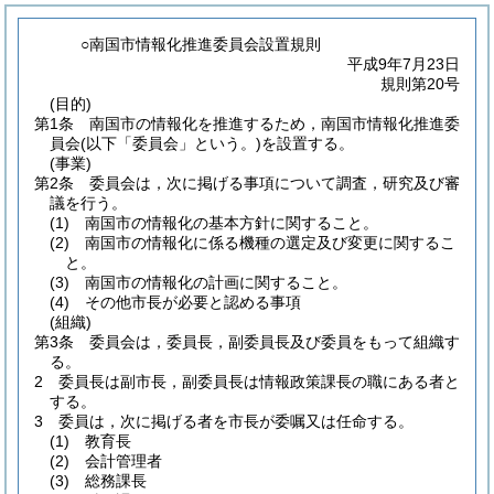
○南国市情報化推進委員会設置規則
平成9年7月23日
規則第20号
(目的)
第1条
南国市の情報化を推進するため，南国市情報化推進委
員会
(以下「委員会」という。)
を設置する。
(事業)
第2条
委員会は，次に掲げる事項について調査，研究及び審
議を行う。
(1)
南国市の情報化の基本方針に関すること。
(2)
南国市の情報化に係る機種の選定及び変更に関するこ
と。
(3)
南国市の情報化の計画に関すること。
(4)
その他市長が必要と認める事項
(組織)
第3条
委員会は，委員長，副委員長及び委員をもって組織す
る。
2
委員長は副市長，副委員長は情報政策課長の職にある者と
する。
3
委員は，次に掲げる者を市長が委嘱又は任命する。
(1)
教育長
(2)
会計管理者
(3)
総務課長