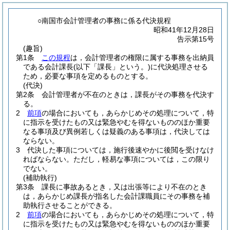
○南国市会計管理者の事務に係る代決規程
昭和41年12月28日
告示第15号
(趣旨)
第1条
この規程
は，会計管理者の権限に属する事務を出納員
である会計課長
(以下「課長」という。)
に代決処理させる
ため，必要な事項を定めるものとする。
(代決)
第2条
会計管理者が不在のときは，課長がその事務を代決す
る。
2
前項
の場合においても，あらかじめその処理について，特
に指示を受けたもの又は緊急やむを得ないもののほか重要
なる事項及び異例若しくは疑義のある事項は，代決しては
ならない。
3
代決した事項については，施行後速やかに後閲を受けなけ
ればならない。
ただし，軽易な事項については，この限り
でない。
(補助執行)
第3条
課長に事故あるとき，又は出張等により不在のとき
は，あらかじめ課長が指名した会計課職員にその事務を補
助執行させることができる。
2
前項
の場合においても，あらかじめその処理について，特
に指示を受けたもの又は緊急やむを得ないもののほか重要