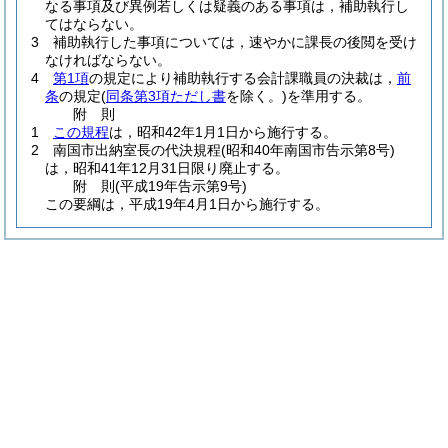
なる事項及び異例若しくは疑義のある事項は，補助執行し
てはならない。
3
補助執行した事項については，速やかに課長の後閲を受け
なければならない。
4
第1項
の規定により補助執行する会計課職員の決裁は，
前
条
の規定
(
同条第3項ただし書
を除く。)
を準用する。
附
則
1
この規程
は，昭和42年1月1日から施行する。
2
南国市出納室長の代決規程
(昭和40年南国市告示第8号)
は，昭和41年12月31日限り廃止する。
附
則
(平成19年
告示第9号)
この要綱は，平成19年4月1日から施行する。