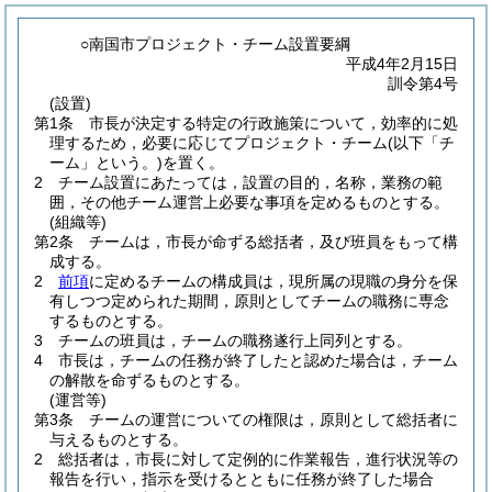
○南国市プロジェクト・チーム設置要綱
平成4年2月15日
訓令第4号
(設置)
第1条
市長が決定する特定の行政施策について，効率的に処
理するため，必要に応じてプロジェクト・チーム
(以下「チ
ーム」という。)
を置く。
2
チーム設置にあたっては，設置の目的，名称，業務の範
囲，その他チーム運営上必要な事項を定めるものとする。
(組織等)
第2条
チームは，市長が命ずる総括者，及び班員をもって構
成する。
2
前項
に定めるチームの構成員は，現所属の現職の身分を保
有しつつ定められた期間，原則としてチームの職務に専念
するものとする。
3
チームの班員は，チームの職務遂行上同列とする。
4
市長は，チームの任務が終了したと認めた場合は，チーム
の解散を命ずるものとする。
(運営等)
第3条
チームの運営についての権限は，原則として総括者に
与えるものとする。
2
総括者は，市長に対して定例的に作業報告，進行状況等の
報告を行い，指示を受けるとともに任務が終了した場合