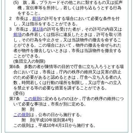
(5)
旗，幕，プラカードその他これに類するもの又は拡声
機，宣伝車等を所持し，若しくは持ち込もうとする行為
をすること。
2
市長は，
前項
の許可をする場合において必要な条件を付
し，又は指示をすることができる。
3
市長は，
第1項
の許可を受けた者が，その許可の内容又は
前項
の条件若しくは指示に違反したときは，許可を取り消
し，その行為を中止させ，又は当該物件の撤去を命ずるこ
とができる。
この場合において，物件の撤去を命ぜられた
者が物件を撤去しないときは，市長は当該物件を撤去する
ことができる。
(集団立入の制限)
第6条
多数の者が陳情等の目的で庁舎に立ち入ろうとする場
合においては，市長は，庁内の秩序の維持又は災害の防止
のため必要があると認めるときは，庁舎へ立ち入る者の人
数，時間若しくは行動の場所を制限し，又は庁舎への立入
を禁止する等の必要な措置を講ずることができる。
(委任)
第7条
この規則
に定めるもののほか，庁舎の秩序の維持につ
いて必要な事項は，市長が別に定める。
附
則
この規則
は，公布の日から施行する。
附
則
(平成10年
規則第4号)
この規則は，平成10年4月1日から施行する。