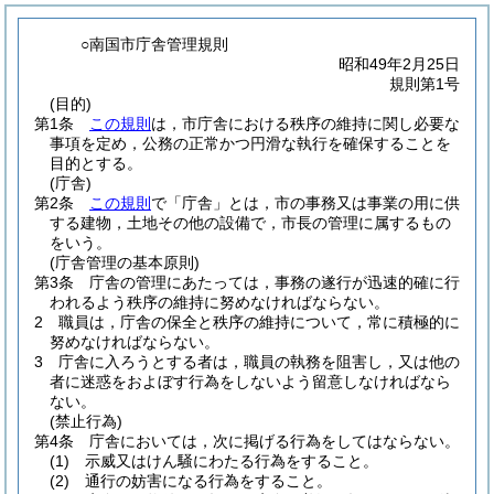
○南国市庁舎管理規則
昭和49年2月25日
規則第1号
(目的)
第1条
この規則
は，市庁舎における秩序の維持に関し必要な
事項を定め，公務の正常かつ円滑な執行を確保することを
目的とする。
(庁舎)
第2条
この規則
で「庁舎」とは，市の事務又は事業の用に供
する建物，土地その他の設備で，市長の管理に属するもの
をいう。
(庁舎管理の基本原則)
第3条
庁舎の管理にあたっては，事務の遂行が迅速的確に行
われるよう秩序の維持に努めなければならない。
2
職員は，庁舎の保全と秩序の維持について，常に積極的に
努めなければならない。
3
庁舎に入ろうとする者は，職員の執務を阻害し，又は他の
者に迷惑をおよぼす行為をしないよう留意しなければなら
ない。
(禁止行為)
第4条
庁舎においては，次に掲げる行為をしてはならない。
(1)
示威又はけん騒にわたる行為をすること。
(2)
通行の妨害になる行為をすること。