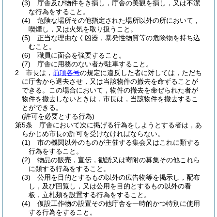
(3)
庁舎及び物件をき損し，庁舎の美観を損し，又は不潔
な行為をすること。
(4)
危険な場所その他指定された場所以外の所において，
喫煙し，又は火気を取り扱うこと。
(5)
正当な理由なく凶器，暴発性物質等の危険物を持ち込
むこと。
(6)
職員に面会を強要すること。
(7)
庁舎に用務のない者が駐車すること。
2
市長は，
前項各号
の規定に違反した者に対しては，ただち
に庁舎から退去させ，又は当該物件の撤去を命ずることが
できる。
この場合において，物件の撤去を命ぜられた者が
物件を撤去しないときは，市長は，当該物件を撤去するこ
とができる。
(許可を必要とする行為)
第5条
庁舎において次に掲げる行為をしようとする者は，あ
らかじめ市長の許可を受けなければならない。
(1)
市の機関以外のものが主催する集会又はこれに類する
行為をすること。
(2)
物品の販売，宣伝，勧誘又は寄附の募集その他これら
に類する行為をすること。
(3)
公用を目的とするもの以外の広告物等を掲示し，配布
し，及び回覧し，又は公用を目的とするもの以外の看
板，立札類を設置する行為をすること。
(4)
仮設工作物の設置その他庁舎を一時的かつ特別に使用
する行為をすること。