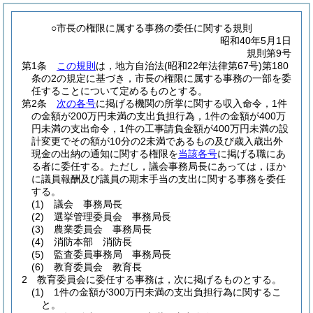
○市長の権限に属する事務の委任に関する規則
昭和40年5月1日
規則第9号
第1条
この規則
は，地方自治法
(昭和22年法律第67号)
第180
条の2の規定に基づき，市長の権限に属する事務の一部を委
任することについて定めるものとする。
第2条
次の各号
に掲げる機関の所掌に関する収入命令，1件
の金額が200万円未満の支出負担行為，1件の金額が400万
円未満の支出命令，1件の工事請負金額が400万円未満の設
計変更でその額が10分の2未満であるもの及び歳入歳出外
現金の出納の通知に関する権限を
当該各号
に掲げる職にあ
る者に委任する。
ただし，議会事務局長にあっては，ほか
に議員報酬及び議員の期末手当の支出に関する事務を委任
する。
(1)
議会 事務局長
(2)
選挙管理委員会 事務局長
(3)
農業委員会 事務局長
(4)
消防本部 消防長
(5)
監査委員事務局 事務局長
(6)
教育委員会 教育長
2
教育委員会に委任する事務は，次に掲げるものとする。
(1)
1件の金額が300万円未満の支出負担行為に関するこ
と。