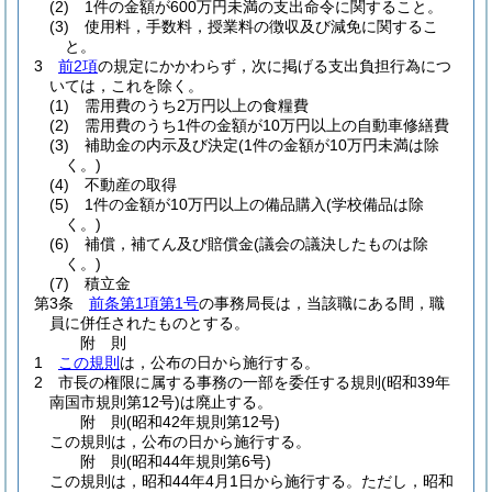
(2)
1件の金額が600万円未満の支出命令に関すること。
(3)
使用料，手数料，授業料の徴収及び減免に関するこ
と。
3
前2項
の規定にかかわらず，次に掲げる支出負担行為につ
いては，これを除く。
(1)
需用費のうち2万円以上の食糧費
(2)
需用費のうち1件の金額が10万円以上の自動車修繕費
(3)
補助金の内示及び決定
(1件の金額が10万円未満は除
く。)
(4)
不動産の取得
(5)
1件の金額が10万円以上の備品購入
(学校備品は除
く。)
(6)
補償，補てん及び賠償金
(議会の議決したものは除
く。)
(7)
積立金
第3条
前条第1項第1号
の事務局長は，当該職にある間，職
員に併任されたものとする。
附
則
1
この規則
は，公布の日から施行する。
2
市長の権限に属する事務の一部を委任する規則
(昭和39年
南国市規則第12号)
は廃止する。
附
則
(昭和42年
規則第12号)
この規則は，公布の日から施行する。
附
則
(昭和44年
規則第6号)
この規則は，昭和44年4月1日から施行する。
ただし，昭和