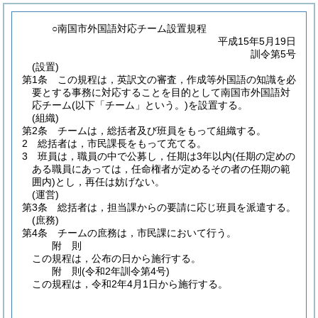
○南国市外国語対応チーム設置規程
平成15年5月19日
訓令第5号
(設置)
第1条
この規程は，英訳文の審査，作成等外国語の知識を必
要とする事務に対応することを目的として南国市外国語対
応チーム
(以下「チーム」という。)
を設置する。
(組織)
第2条
チームは，総括者及び班員をもって組織する。
2
総括者は，市民課長をもって充てる。
3
班員は，職員の中で公募し，任期は3年以内
(任期の定めの
ある職員にあっては，任命権者が定めるその者の任期の範
囲内)
とし，再任は妨げない。
(運営)
第3条
総括者は，担当課からの要請に応じ班員を派遣する。
(庶務)
第4条
チームの庶務は，市民課において行う。
附
則
この規程は，公布の日から施行する。
附
則
(令和2年
訓令第4号)
この規程は，令和2年4月1日から施行する。