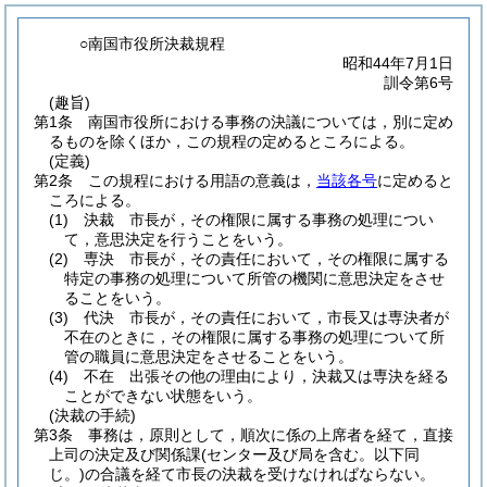
○南国市役所決裁規程
昭和44年7月1日
訓令第6号
(趣旨)
第1条
南国市役所における事務の決議については，別に定め
るものを除くほか，この規程の定めるところによる。
(定義)
第2条
この規程における用語の意義は，
当該各号
に定めると
ころによる。
(1)
決裁 市長が，その権限に属する事務の処理につい
て，意思決定を行うことをいう。
(2)
専決 市長が，その責任において，その権限に属する
特定の事務の処理について所管の機関に意思決定をさせ
ることをいう。
(3)
代決 市長が，その責任において，市長又は専決者が
不在のときに，その権限に属する事務の処理について所
管の職員に意思決定をさせることをいう。
(4)
不在 出張その他の理由により，決裁又は専決を経る
ことができない状態をいう。
(決裁の手続)
第3条
事務は，原則として，順次に係の上席者を経て，直接
上司の決定及び関係課
(センター及び局を含む。以下同
じ。)
の合議を経て市長の決裁を受けなければならない。