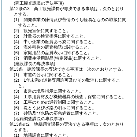
(商工観光課長の専決事項)
第12条の3
商工観光課長が専決できる事項は，次のとおり
とする。
(1)
開発事業の陳情及び苦情のうち軽易なものの取扱に関
すること。
(2)
観光宣伝に関すること。
(3)
計量器の検査指導に関すること。
(4)
中小企業の融資あっ旋に関すること。
(5)
海外移住の調査勧誘に関すること。
(6)
家庭用品の品質表示に関すること。
(7)
消費生活用製品
(特定製品)
に関すること。
(建設課長の専決事項)
第13条
建設課長の専決できる事項は，次のとおりとする。
(1)
市道の公示に関すること。
(2)
1年未満の道路専用許可及びその取消しに関するこ
と。
(3)
市道の境界指示に関すること。
(4)
工事用資材及び機械器具の検査，保管に関すること。
(5)
工事のための通行制限に関すること。
(6)
堤とう及び水路の明示に関すること。
(7)
砂防及び水防の応急処置に関すること。
(地籍調査課長の専決事項)
第13条の2
地籍調査課長の専決できる事項は，次のとおり
とする。
(1)
地籍調査に関すること。