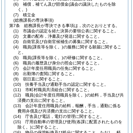
(6)
補償，補てん及び賠償金
(議会の議決したものを除
く。)
(7)
積立金
(総務課長の専決事項)
第7条
総務課長が専決できる事項は，次のとおりとする。
(1)
市議会の認定を経た決算の要領公表に関すること。
(2)
文書の配布，浄書及び発送に関すること。
(3)
自衛官及び自衛官候補生の募集に関すること。
(4)
職員
(課長等を除く。)
の服務に関する願届に関するこ
と。
(5)
職員
(課長等を除く。)
の研修に関すること。
(6)
職員の履歴及び身分の照会に関すること。
(7)
会計年度任用職員の任免に関すること。
(8)
出勤簿の査閲に関すること。
(9)
宿日直に関すること。
(10)
扶養手当及び通勤手当の認定に関すること。
(11)
市町村職員共済組合に関すること。
(12)
職員
(会計年度任用職員を除く。)
の給料，手当及び共
済費の支出に関すること。
(13)
会計年度任用職員の給料，報酬，手当，通勤に係る
費用弁償及び共済費の支出に関すること。
(14)
庁舎及び電話，電灯の管理に関すること。
(15)
庁用自動車の管理及び使用
(各課に配置されたものを
除く。)
に関すること。
(16)
物品の保管転換及び処分に関すること。
ただし，軽