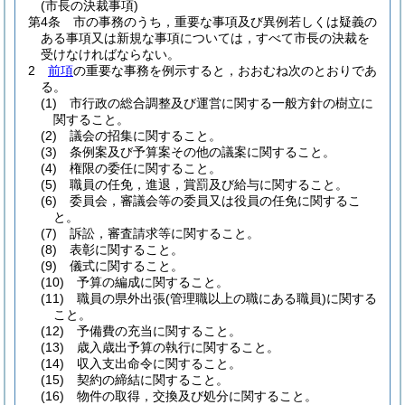
(市長の決裁事項)
第4条
市の事務のうち，重要な事項及び異例若しくは疑義の
ある事項又は新規な事項については，すべて市長の決裁を
受けなければならない。
2
前項
の重要な事務を例示すると，おおむね次のとおりであ
る。
(1)
市行政の総合調整及び運営に関する一般方針の樹立に
関すること。
(2)
議会の招集に関すること。
(3)
条例案及び予算案その他の議案に関すること。
(4)
権限の委任に関すること。
(5)
職員の任免，進退，賞罰及び給与に関すること。
(6)
委員会，審議会等の委員又は役員の任免に関するこ
と。
(7)
訴訟，審査請求等に関すること。
(8)
表彰に関すること。
(9)
儀式に関すること。
(10)
予算の編成に関すること。
(11)
職員の県外出張
(管理職以上の職にある職員)
に関する
こと。
(12)
予備費の充当に関すること。
(13)
歳入歳出予算の執行に関すること。
(14)
収入支出命令に関すること。
(15)
契約の締結に関すること。
(16)
物件の取得，交換及び処分に関すること。