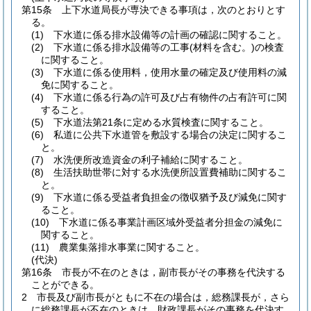
第15条
上下水道局長が専決できる事項は，次のとおりとす
る。
(1)
下水道に係る排水設備等の計画の確認に関すること。
(2)
下水道に係る排水設備等の工事
(材料を含む。)
の検査
に関すること。
(3)
下水道に係る使用料，使用水量の確定及び使用料の減
免に関すること。
(4)
下水道に係る行為の許可及び占有物件の占有許可に関
すること。
(5)
下水道法第21条に定める水質検査に関すること。
(6)
私道に公共下水道管を敷設する場合の決定に関するこ
と。
(7)
水洗便所改造資金の利子補給に関すること。
(8)
生活扶助世帯に対する水洗便所設置費補助に関するこ
と。
(9)
下水道に係る受益者負担金の徴収猶予及び減免に関す
ること。
(10)
下水道に係る事業計画区域外受益者分担金の減免に
関すること。
(11)
農業集落排水事業に関すること。
(代決)
第16条
市長が不在のときは，副市長がその事務を代決する
ことができる。
2
市長及び副市長がともに不在の場合は，総務課長が，さら
に総務課長が不在のときは，財政課長がその事務を代決す