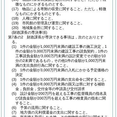
微なものにかぎるものとする。
(17)
物品による寄附の収受に関すること。
ただし，軽微
なものにかぎるものとする。
(18)
人権に関すること。
(19)
市民館の管理及び運営に関すること。
(20)
地域集会所に関すること。
(財政課長の専決事項)
第7条の2
財政課長が専決できる事項は，次のとおりとす
る。
(1)
1件の金額が1,000万円未満の建設工事の施工決定，1
件の金額が3,000万円未満の建設工事の請負契約，1件の
工事請負金額が3,000万円未満の設計変更でその額が10
分の2未満であるもの，その他1件の金額が1,000万円未
満の支出負担行為に関すること。
(2)
1件の金額が3,000万円未満の入札にかかる予定価格の
決定
(3)
1件の金額が3,000万円未満の支出命令に関すること。
(4)
1件の金額が8,000万円未満の国又は県に対する補助
金，負担金，交付金等の申請及び交付請求
(5)
設計金額が200万円を超える工事の監督職員の指名及
び請負金額が200万円を超える工事の検査員の指名に関
すること。
(6)
予算の流用に関すること。
(7)
地方債の元利償還金の支出に関すること。