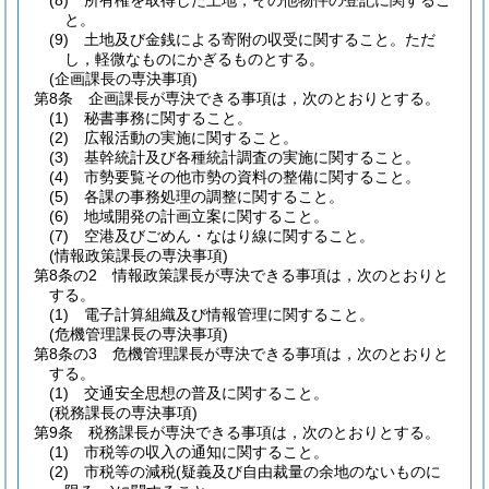
(8)
所有権を取得した土地，その他物件の登記に関するこ
と。
(9)
土地及び金銭による寄附の収受に関すること。
ただ
し，軽微なものにかぎるものとする。
(企画課長の専決事項)
第8条
企画課長が専決できる事項は，次のとおりとする。
(1)
秘書事務に関すること。
(2)
広報活動の実施に関すること。
(3)
基幹統計及び各種統計調査の実施に関すること。
(4)
市勢要覧その他市勢の資料の整備に関すること。
(5)
各課の事務処理の調整に関すること。
(6)
地域開発の計画立案に関すること。
(7)
空港及びごめん・なはり線に関すること。
(情報政策課長の専決事項)
第8条の2
情報政策課長が専決できる事項は，次のとおりと
する。
(1)
電子計算組織及び情報管理に関すること。
(危機管理課長の専決事項)
第8条の3
危機管理課長が専決できる事項は，次のとおりと
する。
(1)
交通安全思想の普及に関すること。
(税務課長の専決事項)
第9条
税務課長が専決できる事項は，次のとおりとする。
(1)
市税等の収入の通知に関すること。
(2)
市税等の減税
(疑義及び自由裁量の余地のないものに