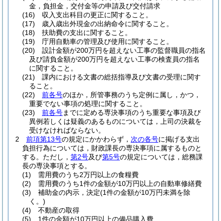
金，負担金，交付金等の申請及び交付請求
(16)
収入支出科目の更正に関すること。
(17)
歳入歳出外現金の出納命令に関すること。
(18)
扶助費の支出に関すること。
(19)
庁用自動車の管理及び使用に関すること。
(20)
設計金額が200万円を超えない工事の監督職員の指名
及び請負金額が200万円を超えない工事の検査員の指名
に関すること。
(21)
課内における文書の総括指導及び文書の受理に関す
ること。
(22)
前各号
のほか，所管事務のうち定例に属し，かつ，
重要でない事項の処理に関すること。
(23)
前各号
までに定める専決事項のうち重要な事項及び
異例若しくは疑義のあるものについては，上司の決裁を
受けなければならない。
2
前項第13号
の規定にかかわらず，
次の各号
に掲げる支出
負担行為については，財政課長の専決事項に属するものと
する。
ただし，
第2号
及び
第5号
の規定については，総務課
長の専決事項とする。
(1)
需用費のうち2万円以上の食糧費
(2)
需用費のうち1件の金額が10万円以上の自動車修繕費
(3)
補助金の内示，決定
(1件の金額が10万円未満を除
く。)
(4)
不動産の取得
(5)
1件の金額が10万円以上の備品購入費