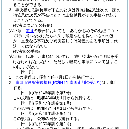
ることができる。
3
専決者たる課長等が不在のときは課長補佐又は次長，課長
補佐又は次長が不在のときは主務係長がその事務を代決す
ることができる。
(代決についての特例)
第17条
前条
の場合においても，あらかじめその処理につい
て特に指示を受けたもの又は緊急やむを得ないもののほ
か，重要なる事項及び異例若しくは疑義のある事項は，代
決してはならない。
(代決後の手続)
第18条
代決した事項については，施行後速やかに後閲を受
けなければならない。
ただし，軽易な事項については，こ
の限りでない。
附
則
1
この規程は，昭和44年7月1日から施行する。
2
南国市役所決裁規程
(昭和44年南国市訓令第1号)
は，廃止
する。
附
則
(昭和46年
訓令第7号)
この規程は，昭和46年4月1日から施行する。
附
則
(昭和47年
訓令第1号)
この規程は，昭和47年4月1日から施行する。
附
則
(昭和48年
訓令第4号)
この規程は，公布の日から施行する。
附
則
(昭和50年
訓令第2号)