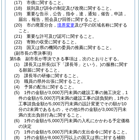
(17)
市債に関すること。
(18)
規則及び訓令の制定及び改廃に関すること。
(19)
重要な告示，公告，指令，達，通知，催告，申請，
届出，報告，照会及び回答に関すること。
(20)
市の廃置分合，
境界変更
及び字の区域名称に関する
こと。
(21)
重要な許可及び認可に関すること。
(22)
寄附の収受に関すること。
(23)
国又は県の機関の委員の推薦に関すること。
(副市長の専決事項)
第5条
副市長が専決できる事項は，次のとおりとする。
(1)
課長又は所長
(以下「課長等」という。)
の服務に関す
る願届に関すること。
(2)
課長等の研修に関すること。
(3)
職員の県外出張に関すること。
(4)
予算の配当に関すること。
(5)
1件の金額が3,000万円未満の建設工事の施工決定，1
件の金額が5,000万円未満の建設工事の請負契約，1件の
工事請負金額が5,000万円未満の設計変更でその額が10
分の2未満であるもの，その他1件の金額が3,000万円未
満の支出負担行為に関すること。
(6)
1件の金額が5,000万円未満の入札にかかわる予定価格
の決定
(7)
1件の金額が5,000万円未満の支出命令に関すること。
(8)
1件の金額が8,000万円以上の国又は県に対する補助