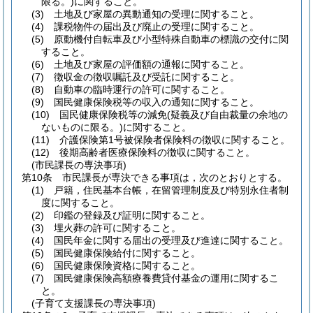
限る。)
に関すること。
(3)
土地及び家屋の異動通知の受理に関すること。
(4)
課税物件の届出及び廃止の受理に関すること。
(5)
原動機付自転車及び小型特殊自動車の標識の交付に関
すること。
(6)
土地及び家屋の評価額の通報に関すること。
(7)
徴収金の徴収嘱託及び受託に関すること。
(8)
自動車の臨時運行の許可に関すること。
(9)
国民健康保険税等の収入の通知に関すること。
(10)
国民健康保険税等の減免
(疑義及び自由裁量の余地の
ないものに限る。)
に関すること。
(11)
介護保険第1号被保険者保険料の徴収に関すること。
(12)
後期高齢者医療保険料の徴収に関すること。
(市民課長の専決事項)
第10条
市民課長が専決できる事項は，次のとおりとする。
(1)
戸籍，住民基本台帳，在留管理制度及び特別永住者制
度に関すること。
(2)
印鑑の登録及び証明に関すること。
(3)
埋火葬の許可に関すること。
(4)
国民年金に関する届出の受理及び進達に関すること。
(5)
国民健康保険給付に関すること。
(6)
国民健康保険資格に関すること。
(7)
国民健康保険高額療養費貸付基金の運用に関するこ
と。
(子育て支援課長の専決事項)