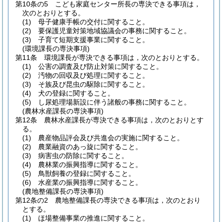
第10条の5
こども家庭センター所長の専決できる事項は，
次のとおりとする。
(1)
母子健康手帳の交付に関すること。
(2)
要保護児童対策地域協議会の事務に関すること。
(3)
子育て短期支援事業に関すること。
(環境課長の専決事項)
第11条
環境課長が専決できる事項は，次のとおりとする。
(1)
公害の調査及び防止対策に関すること。
(2)
汚物の回収及び処理に関すること。
(3)
そ族及び昆虫の駆除に関すること。
(4)
犬の登録に関すること。
(5)
し尿処理場新設に伴う諸般の事務に関すること。
(農林水産課長の専決事項)
第12条
農林水産課長が専決できる事項は，次のとおりとす
る。
(1)
農産物品評会及び共進会の実施に関すること。
(2)
農業融資のあっ旋に関すること。
(3)
病害虫の防除に関すること。
(4)
農林業の振興指導に関すること。
(5)
鳥獣飼養の登録に関すること。
(6)
水産業の振興指導に関すること。
(農地整備課長の専決事項)
第12条の2
農地整備課長の専決できる事項は，次のとおり
とする。
(1)
ほ場整備事業の推進に関すること。