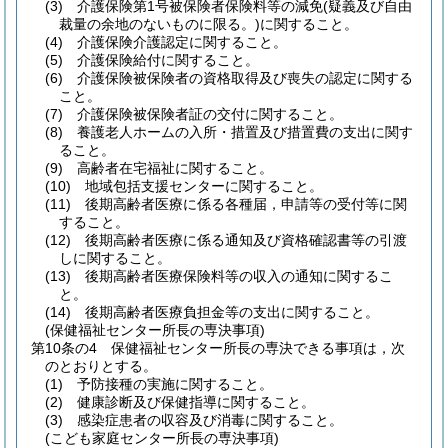
(3)
介護保険第1号被保険者保険料等の減免
(疑義及び自由
裁量の余地のないものに限る。)
に関すること。
(4)
介護保険介護認定に関すること。
(5)
介護保険給付に関すること。
(6)
介護保険被保険者の資格取得及び喪失の認定に関する
こと。
(7)
介護保険被保険者証の交付に関すること。
(8)
養護老人ホームの入所・措置及び措置費の支出に関す
ること。
(9)
高齢者在宅福祉に関すること。
(10)
地域包括支援センターに関すること。
(11)
後期高齢者医療に係る各種届，申請等の受付等に関
すること。
(12)
後期高齢者医療に係る通知及び資格確認書等の引渡
しに関すること。
(13)
後期高齢者医療保険料等の収入の通知に関するこ
と。
(14)
後期高齢者医療負担金等の支出に関すること。
(保健福祉センター所長の専決事項)
第10条の4
保健福祉センター所長の専決できる事項は，次
のとおりとする。
(1)
予防接種の実施に関すること。
(2)
健康診断及び保健指導に関すること。
(3)
感染症患者の収容及び消毒に関すること。
(こども家庭センター所長の専決事項)