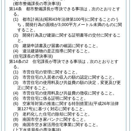
(都市整備課長の専決事項)
第14条
都市整備課長が専決できる事項は，次のとおりとす
る。
(1)
都市計画法
(昭和43年法律第100号)
に関することのう
ち，開発行為の面積が3,000平方メートル未満のものに関
すること。
(2)
開発行為及び建築に関する証明書等の交付に関するこ
と。
(3)
建築申請書及び届書の確認に関すること。
(4)
違法建築物の是正指導に関すること。
(住宅課長の専決事項)
第14条の2
住宅課長が専決できる事項は，次のとおりとす
る。
(1)
市営住宅の管理に関すること。
(2)
市営住宅の入居者の収入の額の認定に関すること。
(3)
市営住宅の使用料及び共益費の額の決定，変更及び更
正に関すること。
(4)
市営住宅の使用料及び共益費の徴収に関すること。
(5)
市営住宅に係る証明に関すること。
(6)
空家等対策の推進に関する特別措置法
(平成26年法律
第127号)
に基づく対応に関すること。
(7)
老朽化した住宅の除却に関すること。
(8)
南国市空き家バンクに関すること。
(9)
南国市空き家活用住宅事業に関すること。
(上下水道局長の専決事項)