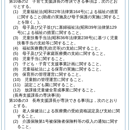
第10条の2
子育て支援課長の専決できる事項は，次のとお
りとする。
(1)
児童福祉法
(昭和22年法律第164号)
による福祉の措置
に関すること
(助産の実施及び母子保護の実施に関するこ
とを除く。)
。
(2)
母子及び父子並びに寡婦福祉法
(昭和39年法律第129
号)
による福祉の措置に関すること。
(3)
児童扶養手当法
(昭和36年法律第238号)
に基づく児童
扶養手当の支給等に関すること。
(4)
福祉医療費
(乳幼児等)
の支給に関すること。
(5)
母子及び父子家庭医療費の支給に関すること。
(6)
児童手当に関すること。
(7)
子ども・子育て支援事業計画に関すること。
(8)
児童福祉法による保育の実施に関すること。
(9)
保育所の管理運営に関すること。
(10)
児童館の管理運営に関すること。
(11)
認定こども園に関すること。
(12)
放課後児童健全育成事業に関すること。
(長寿支援課長の専決事項)
第10条の3
長寿支援課長が専決できる事項は，次のとおり
とする。
(1)
老人保健法による医療費の受給資格認定及び支給に関
すること。
(2)
介護保険第1号被保険者保険料等の収入の通知に関す
ること。