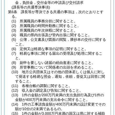
金，負担金，交付金等の申請及び交付請求
(課長等の共通専決事項)
第6条
課長等が専決できる共通の事項は，次のとおりとす
る。
(1)
所属職員の事務分担に関すること。
(2)
所属職員の時間外勤務に関すること。
(3)
所属職員の年次休暇に関すること。
(4)
職員の県内出張及び管内出張に関すること。
(5)
公簿，公文書及び図面の閲覧，謄抄本の交付に関する
こと。
(6)
定例又は軽易な事項の証明に関すること。
(7)
軽易な事項に関する届出の受理及び処理に関するこ
と。
(8)
副申を要しない諸届の経由進達に関すること。
(9)
所管事務について関係者の出頭を求めること。
(10)
地方公共団体又はその他の団体若しくは個人に対し
て発送する軽易な照会，通知，依頼，督促又は回答に関
すること。
(11)
各種台帳の調製に関すること。
(12)
収入金の調定及び告知に関すること。
(13)
1件の金額が200万円未満の支出負担行為及び1件の
金額が400万円未満の支出命令に関すること。
(14)
1件の工事請負金額が400万円未満の設計変更でその
額が10分の2未満であるもの。
(15)
1件の金額が3,000万円未満の国又は県に対する補助