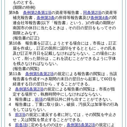
ものとする。
(期限の特例)
第9条
条例第2条第1項
の資産等報告書，
同条第2項
の資産等
補充報告書，
条例第3条
の所得等報告書及び
条例第4条
の関
連会社等報告書
(以下「報告書」という。)
の作成の期限が
南国市の休日に当たるときは，その日の翌日をもってその
期限とみなす。
(報告書の訂正)
第10条
報告書を訂正しようとする場合には，市長は，訂正
届を作成し，訂正の箇所に認印をするとともに，その氏名
及び訂正年月日を記載しなければならない。
この場合にお
いて，削った部分は，これを読むことができるように字体
を残さなければならない。
(報告書の閲覧)
第11条
条例第5条第2項
の規定による報告書の閲覧は，当該
報告書を作成すべき期間の末日の翌日から起算して60日を
経過する日の翌日から，することができる。
2
条例第5条第2項
の規定による報告書の閲覧は，市長が指
定する場所で，執務時間中にしなければならない。
3
報告書は，
前項
の場所以外に持ち出すことができない。
4
報告書は，丁重に取り扱い，破損，汚損又は加筆等の行為
をしてはならない。
5
前3項
の規定に違反する者に対しては，その閲覧を中止さ
せ，又は閲覧を禁止することができる。
6
前各項
に定めるもののほか，
条例第5条第2項
の規定によ