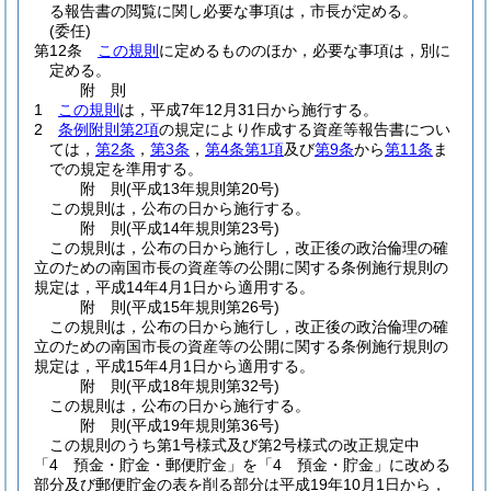
る報告書の閲覧に関し必要な事項は，市長が定める。
(委任)
第12条
この規則
に定めるもののほか，必要な事項は，別に
定める。
附
則
1
この規則
は，平成7年12月31日から施行する。
2
条例附則第2項
の規定により作成する資産等報告書につい
ては，
第2条
，
第3条
，
第4条第1項
及び
第9条
から
第11条
ま
での規定を準用する。
附
則
(平成13年
規則第20号)
この規則は，公布の日から施行する。
附
則
(平成14年
規則第23号)
この規則は，公布の日から施行し，改正後の政治倫理の確
立のための南国市長の資産等の公開に関する条例施行規則の
規定は，平成14年4月1日から適用する。
附
則
(平成15年
規則第26号)
この規則は，公布の日から施行し，改正後の政治倫理の確
立のための南国市長の資産等の公開に関する条例施行規則の
規定は，平成15年4月1日から適用する。
附
則
(平成18年
規則第32号)
この規則は，公布の日から施行する。
附
則
(平成19年
規則第36号)
この規則のうち第1号様式及び第2号様式の改正規定中
「4 預金・貯金・郵便貯金」を「4 預金・貯金」に改める
部分及び郵便貯金の表を削る部分は平成19年10月1日から，