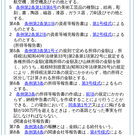
航空機，滑空機及びその他とする。
5
条例第2条第1項第6号
の美術工芸品の種類は，絵画，彫
刻，書，陶器，磁器，漆器，ガラス器，刀剣及びその他と
する。
第4条
条例第2条第1項
の資産等報告書は，
第1号様式
による
ものとする。
2
条例第2条第2項
の資産等補充報告書は，
第2号様式
による
ものとする。
(所得等報告書)
第5条
条例第3条第1号イ
の規則で定める所得の金額は，所
得税法
(昭和40年法律第33号)
第2条第1項第22号に規定する
各種所得の金額
(退職所得の金額及び山林所得の金額を除
く。)
のうち，租税特別措置法
(昭和32年法律第26号)
の規定
により，所得税法第22条の規定にかかわらず，他の所得と
区分して計算される所得の金額とする。
第6条
条例第3条
の所得等報告書は，
第3号様式
によるもの
とする。
2
条例第3条
の所得等報告書の作成は，
前項
の規定にかかわ
らず，納税申告書の写しを作成することにより行うことが
できる。
この場合において，
同条第1号ア
又は
イ
に掲げる金
額が100万円を超えるときは，その基因となった事実を付
記しなければならない。
(関連会社等報告書)
第7条
条例第4条
の報酬とは，金銭による給付をいう。
第8条
条例第4条
の関連会社等報告書は，
第4号様式
による