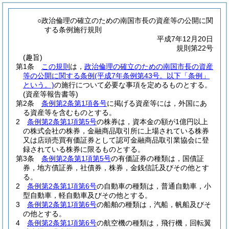
○政治倫理の確立のための南国市長の資産等の公開に関
する条例施行規則
平成7年12月20日
規則第22号
(趣旨)
第1条
この規則
は，
政治倫理の確立のための南国市長の資産
等の公開に関する条例
(平成7年条例第43号。以下「条例」
という。)
の施行について必要な事項を定めるものとする。
(資産等報告書等)
第2条
条例第2条第1項各号
に掲げる資産等には，外国にあ
る資産等を含むものとする。
2
条例第2条第1項第5号
の株券は，資本金の額が1億円以上
の株式会社の株券，金融商品取引所に上場されている株券
又は店頭売買有価証券として認可金融商品取引業協会に登
録されている株券に限るものとする。
第3条
条例第2条第1項第5号
の有価証券の種類は，国債証
券，地方債証券，社債券，株券，金銭信託及びその他とす
る。
2
条例第2条第1項第6号
の自動車の種類は，普通自動車，小
型自動車，軽自動車及びその他とする。
3
条例第2条第1項第6号
の船舶の種類は，汽船，帆船及びそ
の他とする。
4
条例第2条第1項第6号
の航空機の種類は，飛行機，回転翼