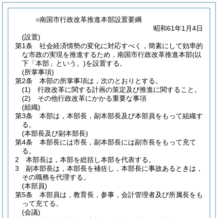
○南国市行政改革推進本部設置要綱
昭和61年1月4日
(設置)
第1条
社会経済情勢の変化に対応すべく，簡素にして効率的
な市政の実現を推進するため，南国市行政改革推進本部
(以
下「本部」という。)
を設置する。
(所掌事項)
第2条
本部の所掌事項は，次のとおりとする。
(1)
行政改革に関する計画の策定及び推進に関すること。
(2)
その他行政改革にかかる重要な事項
(組織)
第3条
本部は，本部長，副本部長及び本部員をもって組織す
る。
(本部長及び副本部長)
第4条
本部長には市長，副本部長には副市長をもって充て
る。
2
本部長は，本部を総括し本部を代表する。
3
副本部長は，本部長を補佐し，本部長に事故あるときは，
その職務を代理する。
(本部員)
第5条
本部員は，教育長，参事，会計管理者及び所属長をも
って充てる。
(会議)