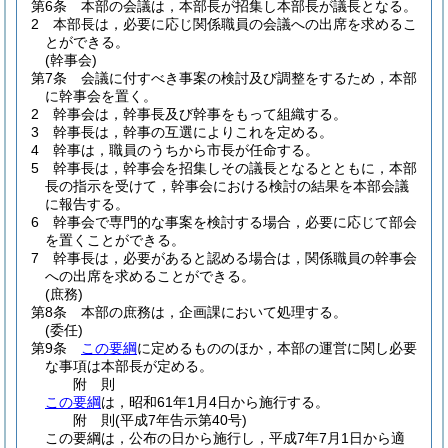
第6条
本部の会議は，本部長が招集し本部長が議長となる。
2
本部長は，必要に応じ関係職員の会議への出席を求めるこ
とができる。
(幹事会)
第7条
会議に付すべき事案の検討及び調整をするため，本部
に幹事会を置く。
2
幹事会は，幹事長及び幹事をもって組織する。
3
幹事長は，幹事の互選によりこれを定める。
4
幹事は，職員のうちから市長が任命する。
5
幹事長は，幹事会を招集しその議長となるとともに，本部
長の指示を受けて，幹事会における検討の結果を本部会議
に報告する。
6
幹事会で専門的な事案を検討する場合，必要に応じて部会
を置くことができる。
7
幹事長は，必要があると認める場合は，関係職員の幹事会
への出席を求めることができる。
(庶務)
第8条
本部の庶務は，企画課において処理する。
(委任)
第9条
この要綱
に定めるもののほか，本部の運営に関し必要
な事項は本部長が定める。
附
則
この要綱
は，昭和61年1月4日から施行する。
附
則
(平成7年
告示第40号)
この要綱は，公布の日から施行し，平成7年7月1日から適