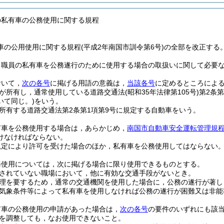
の私有車の公務使用に関する規程
車の公用使用に関する規程(平成2年南国市訓令第6号)の全部を改正する
，職員の私有車を公務遂行のために使用する場合の取扱いに関して必要
おいて，
次の各号
に掲げる用語の意義は，
当該各号
に定めるところによ
が所有し，通常使用している道路交通法
(昭和35年法律第105号)
第2条
いて同じ。)
をいう。
所有する道路交通法第2条第1項第9号に規定する自動車をいう。
有車を公務使用する場合は，あらかじめ，
南国市自動車安全運転管理規
けなければならない。
規定により許可を受けた場合のほか，私有車を公務使用してはならない
務使用については，次に掲げる場合に限り使用できるものとする。
されていない職場において，他に有効な交通手段がないとき。
理を要するため，通常の交通機関を使用した場合に，公務の遂行が著し
気象条件等によって私有車を使用しなければ公務の遂行が困難又は非能
有車の公務使用の申請があった場合は，
次の各号
の要件のいずれにも該
を調整しても，なお使用できないこと。