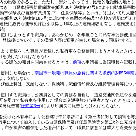
内の出張であること。
ただし，県外にあっては，比較的近距離の地とし
つき，自動車損害賠償保障法
(昭和30年法律第97号)
による自動車損害賠
動車保険及び自動車共済
(以下「任意保険等」という。)
において対人賠
法
(昭和26年法律第185号)
に規定する車両の整備及び点検が適切に行わ
運転に必要な運転免許証を取得し1年以上の運転経験を有し，運転技術
続)
務使用しようとする職員は，あらかじめ，各年度ごとに私有車公務使用
。
登録後において，その登録内容に変更が生じた場合も，同様とする。
により登録をした職員が登録した私有車を公務使用しようとするときは
可を受けなければならない。
用する際他の職員を同乗させるときは，
前項
の申請書に当該職員を記載
務使用した場合は，
南国市一般職の職員の旅費に関する条例
(昭和55年南
は，支給しない。
及び借上料は，支給しない。
保険料，減価償却費及び維持管理費等につ
務使用する職員は，公務員としての責務を自覚し，道路交通関係法令を
可を受けて私有車を使用した場合に交通事故の当事者となったときは，
状況報告書
(
様式第3号
)
により所属長に報告しなければならない。
を受けた私有車により公務遂行中に事故により第三者に対して損害を与
有車について加入している自賠保険等及び任意保険等を第1次的に充当
り，市が損害の賠償をした場合において，職員に故意又は重大な過失が