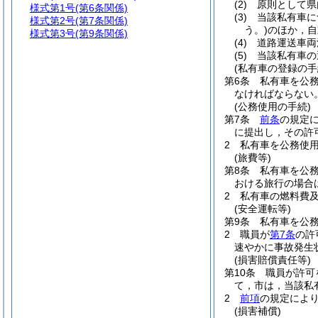
(2)
原則として県
様式第1号
(第6条関係)
(3)
当該私有車に
様式第2号
(第7条関係)
う。)
のほか，自
様式第3号
(第9条関係)
(4)
道路運送車両
(5)
当該私有車の
(私有車の登録の手
第6条
私有車を公
なければならない
(公務使用の手続)
第7条
前条
の規定
に提出し，その許
2
私有車を公務使
(旅費等)
第8条
私有車を公
おける旅行の場合
2
私有車の燃料費
(安全運転等)
第9条
私有車を公
2
職員が
第7条
の許
速やかに事故発生
(損害賠償責任等)
第10条
職員が許可
て，市は，当該私
2
前項
の規定によ
(損害補償)