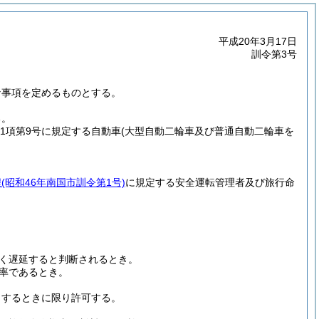
平成20年3月17日
訓令第3号
。
な事項を定めるものとする。
る。
第1項第9号に規定する自動車
(大型自動二輪車及び普通自動二輪車を
程
(昭和46年南国市訓令第1号)
に規定する安全運転管理者及び旅行命
。
く遅延すると判断されるとき。
率であるとき。
当するときに限り許可する。