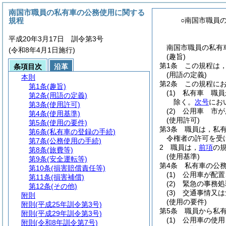
南国市職員の私有車の公務使用に関する
規程
○南国市職員
平成20年3月17日 訓令第3号
南国市職員の私有
(令和8年4月1日施行)
(趣旨)
第1条
この規程は
条項目次
沿革
(用語の定義)
本則
第2条
この規程に
第1条
(趣旨)
(1)
私有車 職員
第2条
(用語の定義)
除く。
次号
にお
第3条
(使用許可)
(2)
公用車 市が
第4条
(使用基準)
(使用許可)
第5条
(使用の要件)
第3条
職員は，私
第6条
(私有車の登録の手続)
令権者の許可を受
第7条
(公務使用の手続)
2
職員は，
前項
の
第8条
(旅費等)
(使用基準)
第9条
(安全運転等)
第4条
私有車の公
第10条
(損害賠償責任等)
(1)
公用車が配置
第11条
(損害補償)
(2)
緊急の事務処
第12条
(その他)
(3)
交通事情又は
附則
(使用の要件)
附則
(平成25年訓令第3号)
第5条
職員から私
附則
(平成29年訓令第3号)
(1)
公用車の使用
附則
(令和8年訓令第7号)