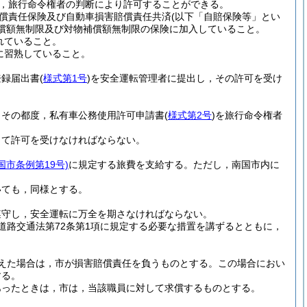
，旅行命令権者の判断により許可することができる。
償責任保険及び自動車損害賠償責任共済
(以下「自賠保険等」とい
償額無制限及び対物補償額無制限の保険に加入していること。
れていること。
に習熟していること。
登録届出書
(
様式第1号
)
を安全運転管理者に提出し，その許可を受け
，その都度，私有車公務使用許可申請書
(
様式第2号
)
を旅行命令権者
して許可を受けなければならない。
国市条例第19号)
に規定する旅費を支給する。
ただし，南国市内に
いても，同様とする。
遵守し，安全運転に万全を期さなければならない。
道路交通法第72条第1項に規定する必要な措置を講ずるとともに，
えた場合は，市が損害賠償責任を負うものとする。
この場合におい
する。
あったときは，市は，当該職員に対して求償するものとする。