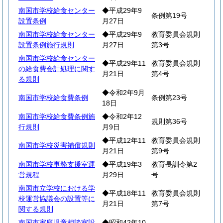
南国市学校給食センター
◆平成29年9
条例第19号
設置条例
月27日
南国市学校給食センター
◆平成29年9
教育委員会規則
設置条例施行規則
月27日
第3号
南国市学校給食センター
◆平成29年11
教育委員会規則
の給食費会計処理に関す
月21日
第4号
る規則
◆令和2年9月
南国市学校給食費条例
条例第23号
18日
南国市学校給食費条例施
◆令和2年12
規則第36号
行規則
月9日
◆平成12年11
教育委員会規則
南国市学校災害補償規則
月21日
第9号
南国市学校事務支援室運
◆平成19年3
教育長訓令第2
営規程
月29日
号
南国市立学校における学
◆平成18年11
教育委員会規則
校運営協議会の設置等に
月21日
第7号
関する規則
南国市家庭児童相談室設
◆昭和42年10