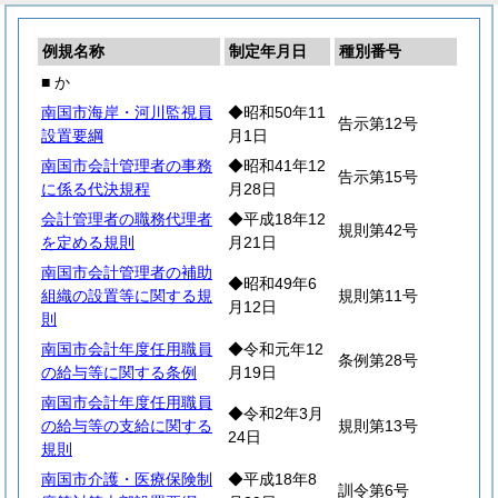
例規名称
制定年月日
種別番号
■ か
南国市海岸・河川監視員
◆昭和50年11
告示第12号
設置要綱
月1日
南国市会計管理者の事務
◆昭和41年12
告示第15号
に係る代決規程
月28日
会計管理者の職務代理者
◆平成18年12
規則第42号
を定める規則
月21日
南国市会計管理者の補助
◆昭和49年6
組織の設置等に関する規
規則第11号
月12日
則
南国市会計年度任用職員
◆令和元年12
条例第28号
の給与等に関する条例
月19日
南国市会計年度任用職員
◆令和2年3月
の給与等の支給に関する
規則第13号
24日
規則
南国市介護・医療保険制
◆平成18年8
訓令第6号