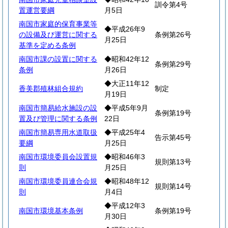
訓令第4号
置運営要綱
月5日
南国市家庭的保育事業等
◆平成26年9
の設備及び運営に関する
条例第26号
月25日
基準を定める条例
南国市課の設置に関する
◆昭和42年12
条例第29号
条例
月26日
◆大正11年12
香美郡殖林組合規約
制定
月19日
南国市簡易給水施設の設
◆平成5年9月
条例第19号
置及び管理に関する条例
22日
南国市簡易専用水道取扱
◆平成25年4
告示第45号
要綱
月25日
南国市環境委員会設置規
◆昭和46年3
規則第13号
則
月25日
南国市環境委員連合会規
◆昭和48年12
規則第14号
則
月4日
◆平成12年3
南国市環境基本条例
条例第19号
月30日