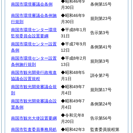
◆昭和46年9
南国市環境審議会条例
条例第15号
月30日
南国市環境審議会条例施
◆昭和46年9
規則第23号
行規則
月30日
南国市環境センター環境
◆平成8年1月
告示第3号
監視委員会設置要綱
31日
南国市環境センター設置
◆平成7年9月
条例第41号
条例
12日
南国市環境センター設置
◆平成8年2月
規則第3号
条例施行規則
13日
南国市観光開発行政推進
◆昭和48年5
訓令第7号
協議会設置規程
月1日
南国市観光開発審議会規
◆昭和49年7
規則第17号
則
月4日
南国市観光開発審議会設
◆昭和49年7
条例第24号
置条例
月4日
◆令和元年8
南国市観光大使設置要綱
告示第56号
月20日
南国市監査委員事務局処
◆昭和42年3
監査委員規程第