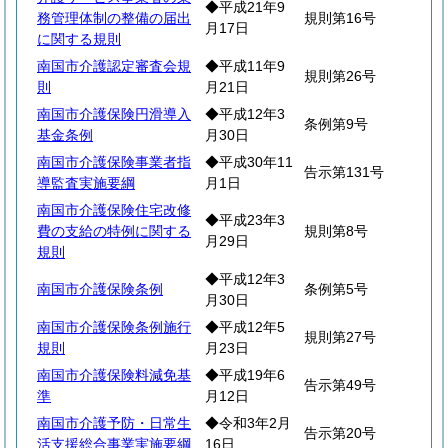
◆平成21年9
務管理体制の整備の届出
規則第16号
月17日
に関する規則
南国市介護認定審査会規
◆平成11年9
規則第26号
則
月21日
南国市介護保険円滑導入
◆平成12年3
条例第9号
基金条例
月30日
南国市介護保険事業者指
◆平成30年11
告示第131号
導監査実施要綱
月1日
南国市介護保険住宅改修
◆平成23年3
費の支給の特例に関する
規則第8号
月29日
規則
◆平成12年3
南国市介護保険条例
条例第5号
月30日
南国市介護保険条例施行
◆平成12年5
規則第27号
規則
月23日
南国市介護保険料減免基
◆平成19年6
告示第49号
準
月12日
南国市介護予防・日常生
◆令和3年2月
告示第20号
活支援総合事業実施要綱
16日