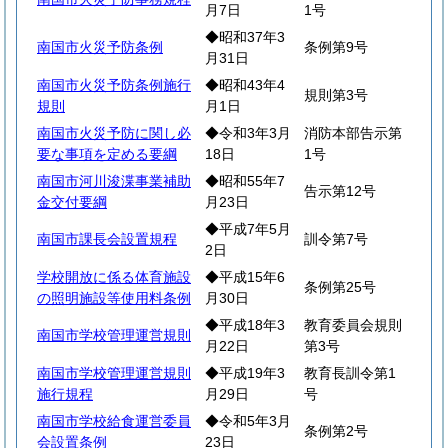
月7日
1号
◆昭和37年3
南国市火災予防条例
条例第9号
月31日
南国市火災予防条例施行
◆昭和43年4
規則第3号
規則
月1日
南国市火災予防に関し必
◆令和3年3月
消防本部告示第
要な事項を定める要綱
18日
1号
南国市河川浚渫事業補助
◆昭和55年7
告示第12号
金交付要綱
月23日
◆平成7年5月
南国市課長会設置規程
訓令第7号
2日
学校開放に係る体育施設
◆平成15年6
条例第25号
の照明施設等使用料条例
月30日
◆平成18年3
教育委員会規則
南国市学校管理運営規則
月22日
第3号
南国市学校管理運営規則
◆平成19年3
教育長訓令第1
施行規程
月29日
号
南国市学校給食運営委員
◆令和5年3月
条例第2号
会設置条例
23日