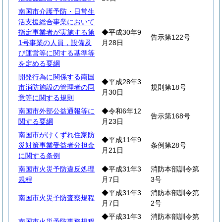
南国市介護予防・日常生
活支援総合事業において
指定事業者が実施する第
◆平成30年9
告示第122号
1号事業の人員，設備及
月28日
び運営等に関する基準等
を定める要綱
開発行為に関係する南国
◆平成28年3
市消防施設の管理者の同
規則第18号
月30日
意等に関する規則
南国市外部公益通報等に
◆令和6年12
告示第168号
関する要綱
月23日
南国市がけくずれ住家防
◆平成11年9
災対策事業受益者分担金
条例第28号
月21日
に関する条例
南国市火災予防違反処理
◆平成31年3
消防本部訓令第
規程
月7日
3号
◆平成31年3
消防本部訓令第
南国市火災予防査察規程
月7日
2号
◆平成31年3
消防本部訓令第
南国市火災予防事務規程