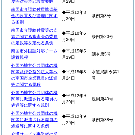
度等対策本部設置要綱
月29日
南国市介護給付費準備基
◆平成12年3
金の設置及び管理に関す
条例第8号
月30日
る条例
南国市介護給付費等の支
◆平成18年6
給に関する審査会の委員
条例第20号
月30日
の定数等を定める条例
南国市外国語対応チーム
◆平成15年5
訓令第5号
設置規程
月19日
外国の地方公共団体の機
関等及び公益的法人等へ
◆平成15年3
水道局訓令第1
の南国市企業職員の派遣
月24日
号
等に関する規程
外国の地方公共団体の機
◆平成12年9
関等に派遣される職員の
規則第40号
月29日
処遇等に関する規則
外国の地方公共団体の機
◆平成12年9
関等に派遣される職員の
条例第38号
月29日
処遇等に関する条例
介護サービス事業者の業