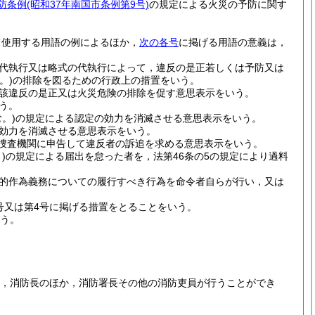
防条例
(昭和37年南国市条例第9号)
の規定による火災の予防に関す
て使用する用語の例によるほか，
次の各号
に掲げる用語の意義は，
代執行又は略式の代執行によって，違反の是正若しくは予防又は
。)
の排除を図るための行政上の措置をいう。
該違反の是正又は火災危険の排除を促す意思表示をいう。
う。
。)
の規定による認定の効力を消滅させる意思表示をいう。
の効力を消滅させる意思表示をいう。
を捜査機関に申告して違反者の訴追を求める意思表示をいう。
)
の規定による届出を怠った者を，法第46条の5の規定により過料
的作為義務についての履行すべき行為を命令者自らが行い，又は
3号又は第4号に掲げる措置をとることをいう。
いう。
，消防長のほか，消防署長その他の消防吏員が行うことができ