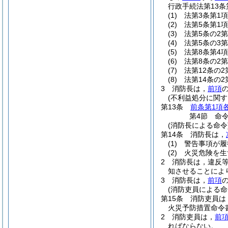
行政手続法第13
(1)
法第3条第1
(2)
法第5条第1
(3)
法第5条の2
(4)
法第5条の3
(5)
法第8条第4
(6)
法第8条の2
(7)
法第12条の
(8)
法第14条の
3
消防長は，
前項
(不利益処分に関す
第13条
前条第1項
第4節
命
(消防長による命令
第14条
消防長は，
(1)
警告事項が履
(2)
火災危険を生
2
消防長は，違反
知させることによ
3
消防長は，
前項
(消防吏員による命
第15条
消防吏員は
火災予防措置命令
2
消防吏員は，
前
ればならない。