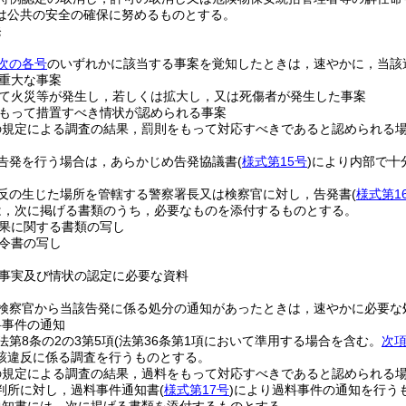
は公共の安全の確保に努めるものとする。
発
次の各号
のいずれかに該当する事案を覚知したときは，速やかに，当該
重大な事案
て火災等が発生し，若しくは拡大し，又は死傷者が発生した事案
もって措置すべき情状が認められる事案
の規定による調査の結果，罰則をもって対応すべきであると認められる
告発を行う場合は，あらかじめ告発協議書
(
様式第15号
)
により内部で十
反の生じた場所を管轄する警察署長又は検察官に対し，告発書
(
様式第1
は，次に掲げる書類のうち，必要なものを添付するものとする。
果に関する書類の写し
令書の写し
事実及び情状の認定に必要な資料
検察官から当該告発に係る処分の通知があったときは，速やかに必要な
料事件の通知
法第8条の2の3第5項
(法第36条第1項において準用する場合を含む。
次
該違反に係る調査を行うものとする。
の規定による調査の結果，過料をもって対応すべきであると認められる場
判所に対し，過料事件通知書
(
様式第17号
)
により過料事件の通知を行う