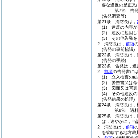
要な違反の是正又
第7節
告
(告発調査等)
第21条
消防長は，
(1)
違反の内容が
(2)
違反に起因し
(3)
その他告発を
2
消防長は，
前項
(告発の事前協議)
第22条
消防長は，
(告発の手続)
第23条
告発は，違
2
前項
の告発書に
(1)
立入検査の結
(2)
警告書又は命
(3)
図面又は写真
(4)
その他違反の
(告発結果の処理)
第24条
消防長は，
第8節
過
第25条
消防長は，
は，速やかに，当
2
消防長は，
前項
を管轄する地方裁