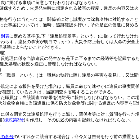
，次に掲げる事項に留意して行わなければならない。
確保するため，火災発生時に想定される被害の程度，違反の内容又は火
務を行うに当たっては，関係者に対し誠実かつ沈着冷静に対処すること
った事案については，適時，追跡確認を行い，その是正の促進に努める
，
別表
に定める基準
(以下「違反処理基準」という。)
に従って行わなけれ
かわらず，違反の事実が明白で，かつ，火災予防上若しくは人命の安全
理基準によらないことができる。
理)
違反処理に係る当該違反の発生から是正に至るまでの経過等を記録する
違反処理の状況を適正に管理しなければならない。
)
下「職員」という。)
は，職務の執行に際し違反の事実を発見し，又は聞
の規定による報告を受けた場合は，職員に命じて速やかに違反の事実関
が確定しているときは，当該調査を省略することができる。
った職員は，当該調査の結果を消防長に報告しなければならない。
この
火対象物台帳に当該違反に係る防火対象物等に関する違反の内容等を記
反に係る調査又は違反処理を行うに際し，関係者等に対し質問を行った
書
(
様式第3号
)
を作成し，その供述の内容を記録しなければならない。
告
次の各号
のいずれかに該当する場合は，命令又は告発を行う前の措置と