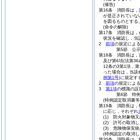
(催告)
第16条
消防長は，
が是正されていな
を図るものとする
(命令の解除)
第17条
消防長は，
状況を確認し，当
2
前項
の規定によ
第5節
公
第18条
消防長は，
及び第6項
(法第3
12条の3第1項，
った場合は，当該
例第1号)
に規定す
2
前項
の規定によ
3
第1項
の標識の設
第6節
特
(特例認定取消書等
第19条
消防長は，
に応じ，それぞれ
(1)
防火対象物又
(2)
許可の取消し
(3)
危険物保安統
(特例認定の取消し
第20条
消防長は，