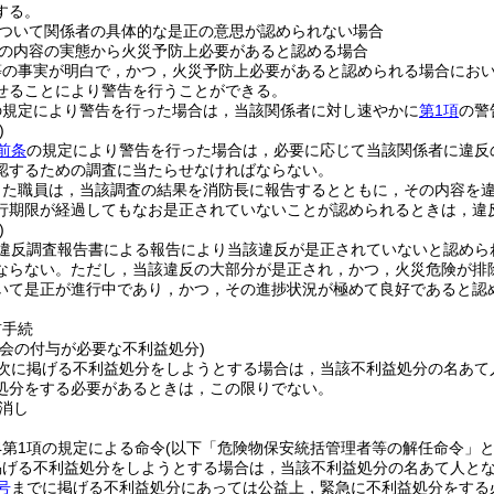
する。
ついて関係者の具体的な是正の意思が認められない場合
の内容の実態から火災予防上必要があると認める場合
等の事実が明白で，かつ，火災予防上必要があると認められる場合にお
せることにより警告を行うことができる。
の規定により警告を行った場合は，当該関係者に対し速やかに
第1項
の警
)
前条
の規定により警告を行った場合は，必要に応じて当該関係者に違反
認するための調査に当たらせなければならない。
った職員は，当該調査の結果を消防長に報告するとともに，その内容を
行期限が経過してもなお是正されていないことが認められるときは，違
)
違反調査報告書による報告により当該違反が是正されていないと認めら
ならない。
ただし，当該違反の大部分が是正され，かつ，火災危険が排
いて是正が進行中であり，かつ，その進捗状況が極めて良好であると認
前手続
機会の付与が必要な不利益処分)
次に掲げる不利益処分をしようとする場合は，当該不利益処分の名あて
処分をする必要があるときは，この限りでない。
消し
24第1項の規定による命令
(以下「危険物保安統括管理者等の解任命令」と
掲げる不利益処分をしようとする場合は，当該不利益処分の名あて人と
号
までに掲げる不利益処分にあっては公益上，緊急に不利益処分をする