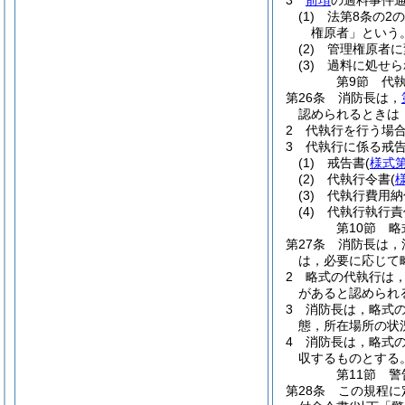
3
前項
の過料事件
(1)
法第8条の2の
権原者」という。
(2)
管理権原者に
(3)
過料に処せら
第9節
代
第26条
消防長は，
認められるときは
2
代執行を行う場
3
代執行に係る戒
(1)
戒告書
(
様式第
(2)
代執行令書
(
(3)
代執行費用納
(4)
代執行執行責
第10節
略
第27条
消防長は，
は，必要に応じて
2
略式の代執行は，
があると認められ
3
消防長は，略式
態，所在場所の状
4
消防長は，略式
収するものとする
第11節
警
第28条
この規程に