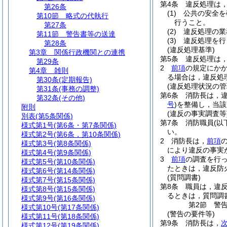
第4条
違反処理は
第26条
(1)
公共の安全を
第10節
略式の代執行
行うこと。
第27条
(2)
違反処理の業
第11節
警告書等の送達
(3)
違反処理を行
第28条
(違反処理基準)
第3章
関係行政機関との連携
第5条
違反処理は
第29条
2
前項
の規定にか
第4章
雑則
る場合は，違反処
第30条
(定期報告)
(違反処理状況の管
第31条
(事務の調整)
第6条
消防長は，
第32条
(その他)
号
)
を整備し，当該
附則
(違反の事実調査等
別表
(第5条関係)
第7条
消防職員
(以
様式第1号
(第6条・第7条関係)
い。
様式第2号
(第6条，第10条関係)
2
消防長は，
前項
様式第3号
(第8条関係)
により違反の事実
様式第4号
(第9条関係)
3
前項
の調査を行
様式第5号
(第10条関係)
たときは，違反防
様式第6号
(第14条関係)
(質問調書)
様式第7号
(第15条関係)
第8条
職員は，違
様式第8号
(第15条関係)
るときは，質問調
様式第9号
(第16条関係)
第2節
警
様式第10号
(第17条関係)
(警告の要件等)
様式第11号
(第18条関係)
第9条
消防長は，
様式第12号
(第19条関係)