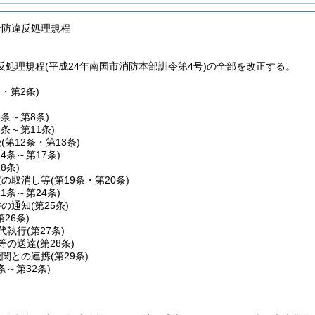
予防違反処理規程
反処理規程(平成24年南国市消防本部訓令第4号)の全部を改正する。
条・第2条)
3条～第8条)
9条～第11条)
続
(第12条・第13条)
14条～第17条)
18条)
定の取消し等
(第19条・第20条)
21条～第24条)
件の通知
(第25条)
第26条)
代執行
(第27条)
等の送達
(第28条)
機関との連携
(第29条)
0条～第32条)