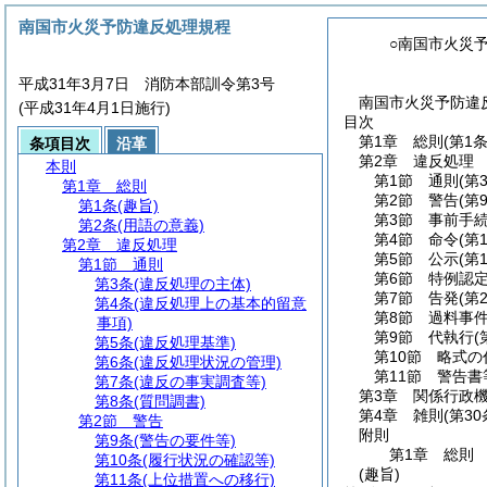
南国市火災予防違反処理規程
○南国市火災
平成31年3月7日 消防本部訓令第3号
南国市火災予防違
(平成31年4月1日施行)
目次
第1章
総則
(第1
条項目次
沿革
第2章
違反処理
本則
第1節
通則
(第
第1章
総則
第2節
警告
(第
第1条
(趣旨)
第3節
事前手
第2条
(用語の意義)
第4節
命令
(第
第2章
違反処理
第5節
公示
(第
第1節
通則
第6節
特例認
第3条
(違反処理の主体)
第7節
告発
(第
第4条
(違反処理上の基本的留意
第8節
過料事
事項)
第9節
代執行
(
第5条
(違反処理基準)
第10節
略式の
第6条
(違反処理状況の管理)
第11節
警告書
第7条
(違反の事実調査等)
第3章
関係行政
第8条
(質問調書)
第4章
雑則
(第3
第2節
警告
附則
第9条
(警告の要件等)
第1章
総則
第10条
(履行状況の確認等)
(趣旨)
第11条
(上位措置への移行)