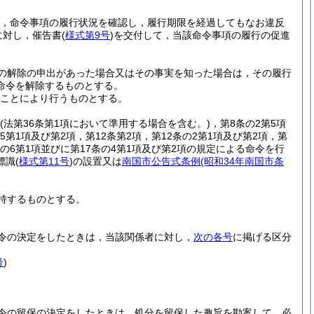
，命令事項の履行状況を確認し，履行期限を経過してもなお違反
に対し，催告書
(
様式第9号
)
を交付して，当該命令事項の履行の促進
の解除の申出があった場合又はその事実を知った場合は，その履行
命令を解除するものとする。
ことにより行うものとする。
(法第36条第1項において準用する場合を含む。)
，第8条の2第5項
の5第1項及び第2項，第12条第2項，第12条の2第1項及び第2項，第
6条の6第1項並びに第17条の4第1項及び第2項の規定による命令を行
標識
(
様式第11号
)
の設置又は
南国市公告式条例
(昭和34年南国市条
持するものとする。
令の決定をしたときは，当該関係者に対し，
次の各号
に掲げる区分
号
)
令の留保の決定をしたときは，処分を留保した趣旨を勘案して，必