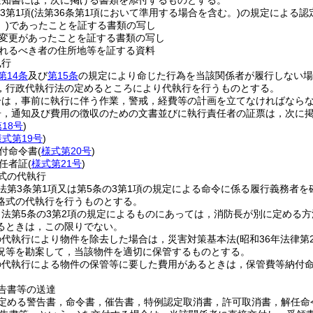
通知書には，次に掲げる書類を添付するものとする。
3第1項
(法第36条第1項において準用する場合を含む。)
の規定による認
)
であったことを証する書類の写し
変更があったことを証する書類の写し
れるべき者の住所地等を証する資料
執行
第14条
及び
第15条
の規定により命じた行為を当該関係者が履行しない場
，行政代執行法の定めるところにより代執行を行うものとする。
合は，事前に執行に伴う作業，警戒，経費等の計画を立てなければなら
告，通知及び費用の徴収のための文書並びに執行責任者の証票は，次に
18号
)
様式第19号
)
付命令書
(
様式第20号
)
任者証
(
様式第21号
)
式の代執行
法第3条第1項又は第5条の3第1項の規定による命令に係る履行義務者
略式の代執行を行うものとする。
法第5条の3第2項の規定によるものにあっては，消防長が別に定める
るときは，この限りでない。
の代執行により物件を除去した場合は，災害対策基本法
(昭和36年法律第2
況等を勘案して，当該物件を適切に保管するものとする。
の代執行による物件の保管等に要した費用があるときは，保管費等納付
。
告書等の送達
定める警告書，命令書，催告書，特例認定取消書，許可取消書，解任命