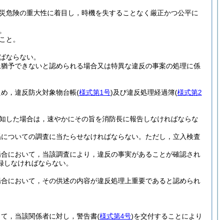
災危険の重大性に着目し，時機を失することなく厳正かつ公平に
。
こと。
ばならない。
上猶予できないと認められる場合又は特異な違反の事案の処理に係
ため，違反防火対象物台帳
(
様式第1号
)
及び違反処理経過簿
(
様式第2
知した場合は，速やかにその旨を消防長に報告しなければならな
係についての調査に当たらせなければならない。
ただし，立入検査
場合において，当該調査により，違反の事実があることが確認され
録しなければならない。
場合において，その供述の内容が違反処理上重要であると認められ
して，当該関係者に対し，警告書
(
様式第4号
)
を交付することにより