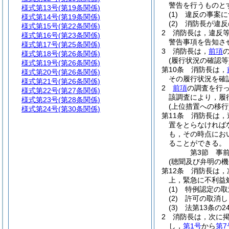
警告を行うものと
様式第13号
(第19条関係)
(1)
違反の事案に
様式第14号
(第19条関係)
(2)
消防長が違反
様式第15号
(第22条関係)
2
消防長は，違反
様式第16号
(第23条関係)
警告事項を告知さ
様式第17号
(第25条関係)
3
消防長は，
前項
様式第18号
(第26条関係)
(履行状況の確認等
様式第19号
(第26条関係)
第10条
消防長は，
様式第20号
(第26条関係)
その履行状況を確
様式第21号
(第26条関係)
2
前項
の調査を行
様式第22号
(第27条関係)
該調査により，履
様式第23号
(第28条関係)
(上位措置への移行
様式第24号
(第30条関係)
第11条
消防長は，
置をとらなければ
も，その時点にお
ることができる。
第3節
事
(聴聞及び弁明の
第12条
消防長は，
上，緊急に不利益
(1)
特例認定の取
(2)
許可の取消し
(3)
法第13条の
2
消防長は，次に
し，
第1号
から
第7