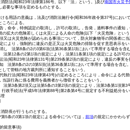
，消防法
(昭和23年法律第186号。以下「法」という。)
及び
南国市火災予
し必要な事項を定めるものとする。
おける用語の意義は，法及び消防法施行令
(昭和36年政令第37号)
におい
ところによる。
告，命令，特例認定の取消し，許可の取消し，告発，過料事件の通知，
焼の拡大の危険若しくは火災による人命の危険
(以下「火災危険」という
項又は火災危険が認められる事項について，防火対象物等の関係者に当
定により，強制的に違反の是正又は火災危険の排除を促す意思表示をい
消し 法第8条の2の3第6項
(法第36条第1項において準用する場合を含む
 法第12条の2第1項の規定により，法第11条第1項の規定による許可
訟法
(昭和23年法律第131号)
第239条第2項の規定により，違反の事実
知 法第8条の2の3第5項
(法第36条第1項において準用する場合を含む。
として管轄の地方裁判所に通知することをいう。
代執行法
(昭和23年法律第43号)
の定めるところにより，命令による代替
，当該行為に係る費用を義務者から徴収することをいう。
 法第3条第2項又は法第5条の3第2項の規定により，法第3条第1項第
 行政手続法
(平成5年法律第88号)
第2条第4号に規定する不利益処分を
処理
則
，消防長が行うものとする。
び第5条の3第1項の規定による命令については，
前項
の規定にかかわらず
的留意事項)