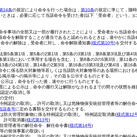
第14条
の規定により命令を行った場合は，
第10条
の規定に準じて，随時
いときは，必要に応じて当該命令を受けた者
(以下「受命者」という。)
。
命令事項の全部又は一部が履行されたことにより，受命者から当該命令
該命令を解除することが適当であると認められるときは，速やかに当該
る命令の解除は，受命者に対し，命令解除通知書
(
様式第10号
)
を交付する
示
法第5条第1項，第5条の2第1項，第5条の3第1項，第8条第3項及び第4項
6条第1項において準用する場合を含む。)
，第8条の2の5第3項，第11条
第13条の24第1項，第14条の2第3項，第16条の3第3項及び第4項，第1
命令に係る防火対象物等若しくは当該防火対象物等のある場所における
る掲示場への掲示等により，その旨を公示するものとする。
る公示は，命令を行った後，速やかに行うものとする。
置による公示は，命令の履行又は解除がなされるまでの間その状態を維
例認定の取消し等
の交付)
特例認定の取消し，許可の取消し又は危険物保安統括管理者等の解任命
当該各号
に定める書類を交付するものとする。
は防火管理対象物に係る特例認定の取消し 特例認定取消書
(
様式第12
 許可取消書
(
様式第13号
)
括管理者等の解任命令 解任命令書
(
様式第14号
)
等の留保事案の取扱い)
特例認定の取消し，許可の取消し又は危険物保安統括管理者等の解任命