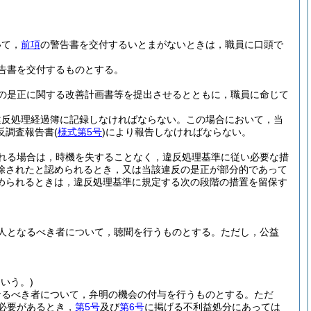
いて，
前項
の警告書を交付するいとまがないときは，職員に口頭で
告書を交付するものとする。
の是正に関する改善計画書等を提出させるとともに，職員に命じて
違反処理経過簿に記録しなければならない。
この場合において，当
反調査報告書
(
様式第5号
)
により報告しなければならない。
れる場合は，時機を失することなく，違反処理基準に従い必要な措
除されたと認められるとき，又は当該違反の是正が部分的であって
められるときは，違反処理基準に規定する次の段階の措置を留保す
人となるべき者について，聴聞を行うものとする。
ただし，公益
いう。)
なるべき者について，弁明の機会の付与を行うものとする。
ただ
必要があるとき，
第5号
及び
第6号
に掲げる不利益処分にあっては