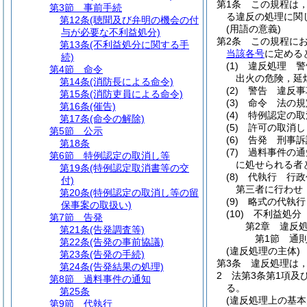
第1条
この規程は
第3節
事前手続
る違反の処理に関
第12条
(聴聞及び弁明の機会の付
(用語の意義)
与が必要な不利益処分)
第2条
この規程に
第13条
(不利益処分に関する手
当該各号
に定める
続)
(1)
違反処理 警
第4節
命令
出火の危険，延
第14条
(消防長による命令)
(2)
警告 違反事
第15条
(消防吏員による命令)
(3)
命令 法の規
第16条
(催告)
(4)
特例認定の取
第17条
(命令の解除)
(5)
許可の取消し
第5節
公示
(6)
告発 刑事訴
第18条
(7)
過料事件の通
第6節
特例認定の取消し等
に処せられる者
第19条
(特例認定取消書等の交
(8)
代執行 行政
付)
第三者に行わせ
第20条
(特例認定の取消し等の留
(9)
略式の代執行
保事案の取扱い)
(10)
不利益処分
第7節
告発
第2章
違反
第21条
(告発調査等)
第1節
通
第22条
(告発の事前協議)
(違反処理の主体)
第23条
(告発の手続)
第3条
違反処理は
第24条
(告発結果の処理)
2
法第3条第1項及
第8節
過料事件の通知
る。
第25条
(違反処理上の基本
第9節
代執行