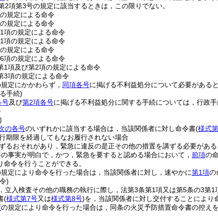
条第2項第3号の規定に該当するときは，この限りでない。
項の規定による命令
項の規定による命令
第1項の規定による命令
第1項の規定による命令
項の規定による命令
第6項の規定による命令
2第1項及び第2項の規定による命令
2第3項の規定による命令
の規定にかかわらず，
同項各号
に掲げる不利益処分について必要がある
る手続)
各号
及び
第2項各号
に掲げる不利益処分に関する手続については，行政手
令
)
次の各号
のいずれかに該当する場合は，当該関係者に対し命令書
(
様式第
行期限を経過してもなお履行されない場合
ずるおそれがあり，緊急に違反の是正その他の措置を講ずる必要がある
等の事実が明白で，かつ，緊急を要すると認める場合において，
前項
の
り命令を行うことができる。
の規定により命令を行った場合は，当該関係者に対し，速やかに
第1項
の
令)
，立入検査その他の職務の執行に際し，法第3条第1項又は第5条の3第
書
(
様式第7号
又は
様式第8号
)
を，当該関係者に対し交付することにより
項
の規定により命令を行った場合は，同条の火災予防措置命令書の控え