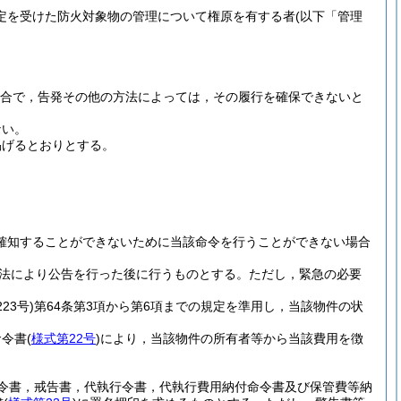
定を受けた防火対象物の管理について権原を有する者
(以下「管理
合で，告発その他の方法によっては，その履行を確保できないと
ない。
掲げるとおりとする。
を確知することができないために当該命令を行うことができない場合
方法により公告を行った後に行うものとする。
ただし，緊急の必要
23号)
第64条第3項から第6項までの規定を準用し，当該物件の状
命令書
(
様式第22号
)
により，当該物件の所有者等から当該費用を徴
令書，戒告書，代執行令書，代執行費用納付命令書及び保管費等納