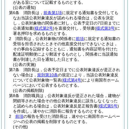
がある旨について記載するものとする。
(公表の通知)
第6条
消防長は，
前条第1項
に規定する通知書を交付しても
なお当該公表対象違反が認められる場合は，公表を決定
し，公表対象物の関係者に対し，公表予定日の7日前までに
公表通知書
(
様式第2号
)
を直接交付し，受領書
(
様式第3号
)
に
署名押印を求めるものとする。
2
消防長は，公表対象物の関係者に
前項
に規定する通知書の
受領を拒否されたときその他直接交付ができないときは，
その事由を記録するとともに，通知書を内容証明を付けた
配達証明郵便により郵送するものとし，関係者に当該通知
書が到達した日を通知した日とする。
(公表の実施)
第7条
消防長は，公表予定日までに公表対象違反が是正され
ない場合は，
規則第10条
の規定により，当該公表対象違反
について公表対象物一覧表
(
様式第4号
)
により南国市ホーム
ページにおいて公表するものとする。
(公表の掲載削除)
第8条
消防職員は，公表対象違反が是正された場合，建物が
閉鎖等された場合その他公表対象違反に該当しなくなった
と認められる場合は，公表対象違反是正報告書
(
様式第5号
)
を作成し，速やかに消防長に報告するものとする。
2
前項
の報告を受けた消防長は，速やかに南国市ホームペー
ジへの公表の掲載を削除するものとする。
(その他)