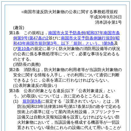
○南国市違反防火対象物の公表に関する事務処理規程
平成30年9月26日
消本訓令第1号
(趣旨)
第1条
この規程は，
南国市火災予防条例
(昭和37年南国市条
例第9号)
第47条の2
並びに
南国市火災予防条例施行規則
(昭
和43年南国市規則第3号。以下「規則」という。)
第9条
及
び
第10条
の規定に基づく防火対象物の消防用設備等の状況
の公表に係る事務処理等について，必要な事項を定めるも
のとする。
(消防長の責務)
第2条
消防長は，防火対象物の利用者等が当該防火対象物の
安全に関する情報を入手し，その利用について適切に判断
できるように，公表を適正に行わなければならない。
(公表対象違反の取扱い)
第3条
公表の対象となる違反
(以下「公表対象違反」とい
う。)
の取扱いについては，次に定めるところによる。
(1)
規則第9条
に規定する「設置されていない」とは，消
防法
(昭和23年法律第186号)
第17条第1項の政令で定める
技術上の基準に従って屋内消火栓設備，スプリンクラー
設備又は自動火災報知設備を設置しなければならない防
火対象物において，当該設備を構成する機器等が一切設
置されていない場合
(これらの設備に代えて用いることが