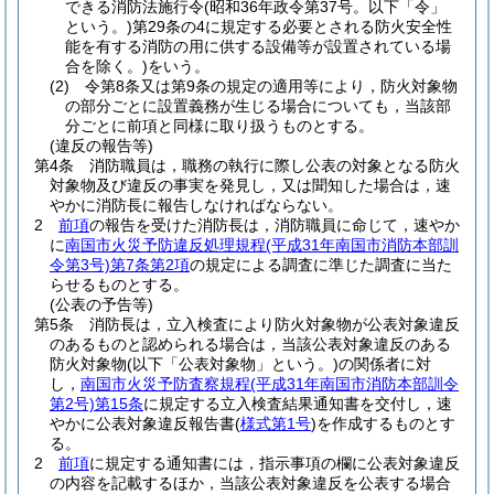
できる消防法施行令
(昭和36年政令第37号。以下「令」
という。)
第29条の4に規定する必要とされる防火安全性
能を有する消防の用に供する設備等が設置されている場
合を除く。)
をいう。
(2)
令第8条又は第9条の規定の適用等により，防火対象物
の部分ごとに設置義務が生じる場合についても，当該部
分ごとに前項と同様に取り扱うものとする。
(違反の報告等)
第4条
消防職員は，職務の執行に際し公表の対象となる防火
対象物及び違反の事実を発見し，又は聞知した場合は，速
やかに消防長に報告しなければならない。
2
前項
の報告を受けた消防長は，消防職員に命じて，速やか
に
南国市火災予防違反処理規程
(平成31年南国市消防本部訓
令第3号)
第7条第2項
の規定による調査に準じた調査に当た
らせるものとする。
(公表の予告等)
第5条
消防長は，立入検査により防火対象物が公表対象違反
のあるものと認められる場合は，当該公表対象違反のある
防火対象物
(以下「公表対象物」という。)
の関係者に対
し，
南国市火災予防査察規程
(平成31年南国市消防本部訓令
第2号)
第15条
に規定する立入検査結果通知書を交付し，速
やかに公表対象違反報告書
(
様式第1号
)
を作成するものとす
る。
2
前項
に規定する通知書には，指示事項の欄に公表対象違反
の内容を記載するほか，当該公表対象違反を公表する場合