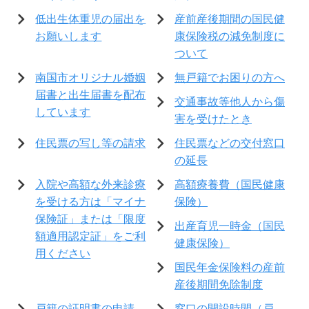
低出生体重児の届出を
産前産後期間の国民健
お願いします
康保険税の減免制度に
ついて
南国市オリジナル婚姻
無戸籍でお困りの方へ
届書と出生届書を配布
交通事故等他人から傷
しています
害を受けたとき
住民票の写し等の請求
住民票などの交付窓口
の延長
入院や高額な外来診療
高額療養費（国民健康
を受ける方は「マイナ
保険）
保険証」または「限度
出産育児一時金（国民
額適用認定証」をご利
健康保険）
用ください
国民年金保険料の産前
産後期間免除制度
戸籍の証明書の申請
窓口の開設時間（戸