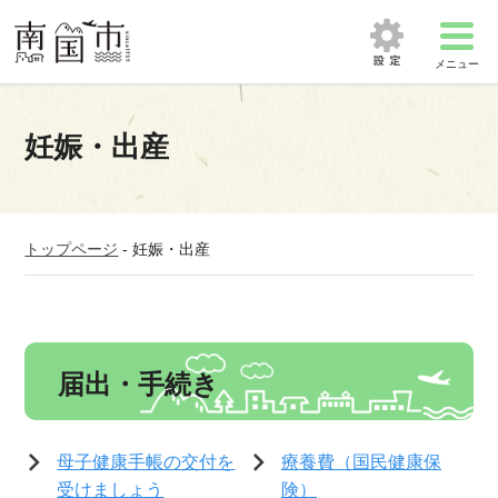
メニュー
妊娠・出産
トップページ
-
妊娠・出産
届出・手続き
母子健康手帳の交付を
療養費（国民健康保
受けましょう
険）