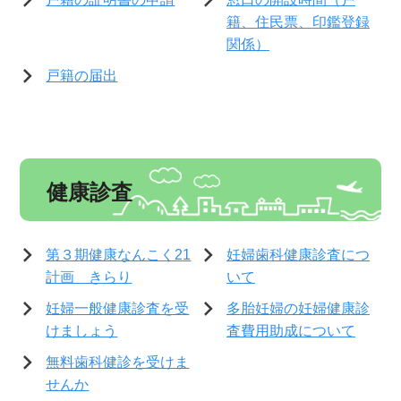
籍、住民票、印鑑登録
関係）
戸籍の届出
健康診査
第３期健康なんこく21
妊婦歯科健康診査につ
計画 きらり
いて
妊婦一般健康診査を受
多胎妊婦の妊婦健康診
けましょう
査費用助成について
無料歯科健診を受けま
せんか