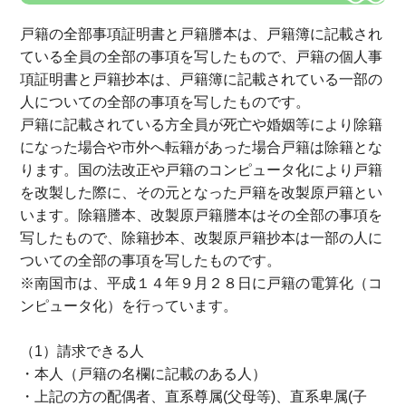
戸籍の全部事項証明書と戸籍謄本は、戸籍簿に記載され
ている全員の全部の事項を写したもので、戸籍の個人事
項証明書と戸籍抄本は、戸籍簿に記載されている一部の
人についての全部の事項を写したものです。
戸籍に記載されている方全員が死亡や婚姻等により除籍
になった場合や市外へ転籍があった場合戸籍は除籍とな
ります。国の法改正や戸籍のコンピュータ化により戸籍
を改製した際に、その元となった戸籍を改製原戸籍とい
います。除籍謄本、改製原戸籍謄本はその全部の事項を
写したもので、除籍抄本、改製原戸籍抄本は一部の人に
ついての全部の事項を写したものです。
※南国市は、平成１４年９月２８日に戸籍の電算化（コ
ンピュータ化）を行っています。
（1）請求できる人
・本人（戸籍の名欄に記載のある人）
・上記の方の配偶者、直系尊属(父母等)、直系卑属(子