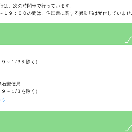
行は、次の時間帯で行っています。
～１９：００の間は、住民票に関する異動届は受付していませ
２９～１/３を除く）
領石郵便局
２９～１/３を除く）
ンク