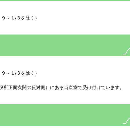
２９～１/３を除く）
２９～１/３を除く）
役所正面玄関の反対側）にある当直室で受け付けています。