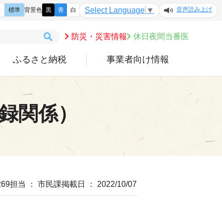
音声読み上げ
Select Language
▼
大
標準
背景色
黒
青
白
防災・災害情報
休日夜間当番医
ふるさと納税
事業者向け情報
録関係）
69
担当 ： 市民課
掲載日 ： 2022/10/07