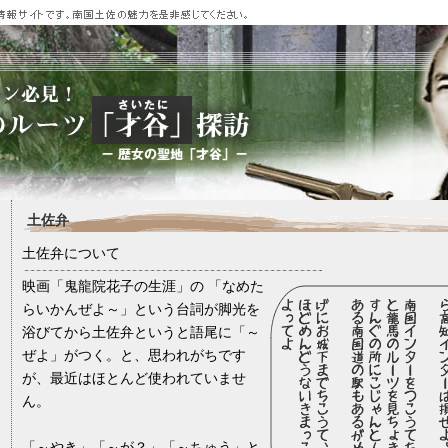
土佐弁
土佐弁について
映画「鬼龍院花子の生涯」の 「なめた
らいかんぜよ～」という台詞が脚光を
浴びてから土佐弁というと語尾に「～
ぜよ」がつく。と、思われがちです
が、最近はほとんど使われていませ
ん。
「～やき」「～が？」「～ちゅう」と