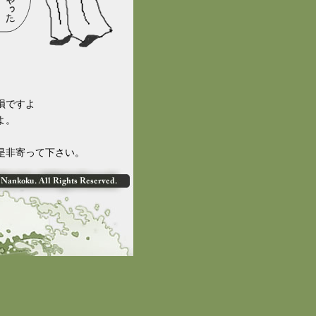
損ですよ
よ。
是非寄って下さい。